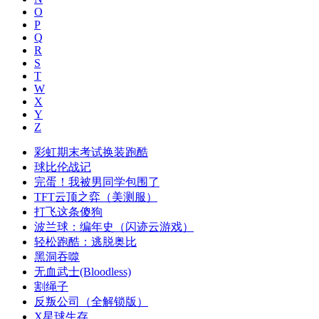
O
P
Q
R
S
T
W
X
Y
Z
彩虹期末考试换装跑酷
球比伦战记
完蛋！我被男同学包围了
TFT云顶之弈（美测服）
打飞这条傻狗
波兰球：编年史（闪迹云游戏）
轻松跑酷：逃脱奥比
黑洞吞噬
无血武士(Bloodless)
割绳子
反叛公司（全解锁版）
X星球生存