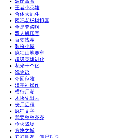
波比益智
王者小英雄
合体大乱斗
网吧老板模拟器
全是套路啊
双人解压赛
百变找茬
装扮小屋
疯狂山地赛车
超级英雄进化
花光十个亿
诡物语
夺回秋雅
汉字神操作
横行尸潮
木块先出去
丧尸启程
疯狂文字
我要整整齐齐
枪火战场
方块之城
彩虹朋友：僵尸对决