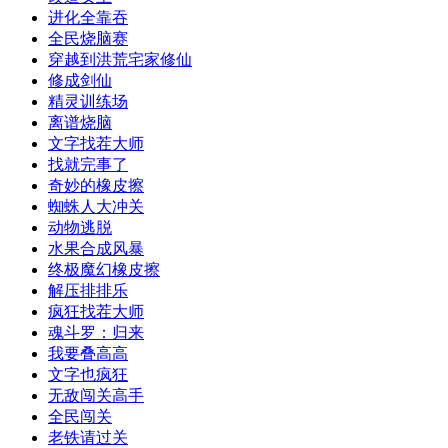
进化全靠吞
全民烧脑赛
穿越到洪荒宅家修仙
修成剑仙
精灵训练场
离谱烧脑
文字找茬大师
找就完事了
奇妙的橡皮擦
蜘蛛人大冲关
动物逃脱
水果合成风暴
终极魔幻橡皮擦
解压排排乐
疯狂找茬大师
魂斗罗：归来
我要叠高高
文字也疯狂
无敌闯关高手
全民闯关
老铁请过关