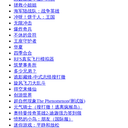
拯救小姐姐
海军陆战队：战争英雄
冲呀！饼干人：王国
无限冲击
爆炸奇兵
不休的音符
王座守护者
华夏
四季合合
RFS真实飞行模拟器
筑梦事务所
多少兄弟？
诡影藏锋-中式志怪搜打撤
旋风飞刀大乱斗
得空来修仙
创游世界
超自然现象The Phenomenon(测试版)
元气骑士（搜打撤！逃离疯猴岛）
奥特曼传奇英雄2-迪迦强力签到领
愤怒的小鸟：朋友（国际服）
迷你游戏：平静和放松