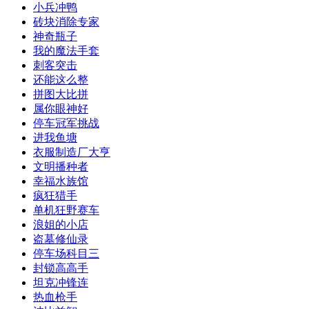
小兵冲鸭
砖块消除专家
神奇瓶子
我的魔法手套
刺客突击
还能这么整
拼图大比拼
属你眼神好
停车冠军挑战
进我鱼塘
衣服制造厂大亨
文明播种者
幸福水族馆
疯狂猎手
单机狂野赛车
浪姐的小店
盗墓修仙录
停车场科目三
封锁高高手
坦克冲锋连
热血枪手