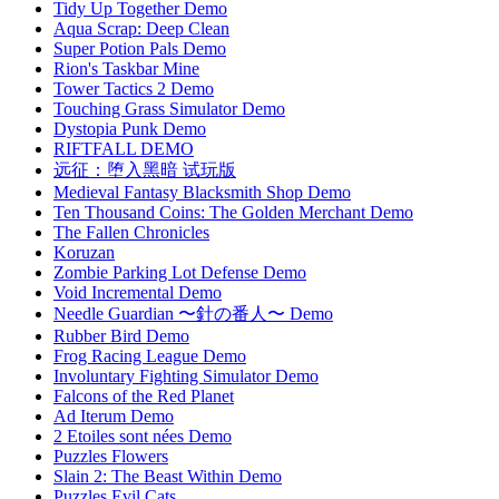
Tidy Up Together Demo
Aqua Scrap: Deep Clean
Super Potion Pals Demo
Rion's Taskbar Mine
Tower Tactics 2 Demo
Touching Grass Simulator Demo
Dystopia Punk Demo
RIFTFALL DEMO
远征：堕入黑暗 试玩版
Medieval Fantasy Blacksmith Shop Demo
Ten Thousand Coins: The Golden Merchant Demo
The Fallen Chronicles
Koruzan
Zombie Parking Lot Defense Demo
Void Incremental Demo
Needle Guardian 〜針の番人〜 Demo
Rubber Bird Demo
Frog Racing League Demo
Involuntary Fighting Simulator Demo
Falcons of the Red Planet
Ad Iterum Demo
2 Etoiles sont nées Demo
Puzzles Flowers
Slain 2: The Beast Within Demo
Puzzles Evil Cats