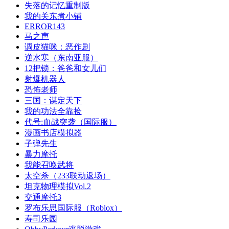
失落的记忆重制版
我的关东煮小铺
ERROR143
马之声
调皮猫咪：恶作剧
逆水寒（东南亚服）
12把锁：爸爸和女儿们
射爆机器人
恐怖老师
三国：谋定天下
我的功法全靠捡
代号:血战突袭（国际服）
漫画书店模拟器
子弹先生
暴力摩托
我能召唤武将
太空杀（233联动返场）
坦克物理模拟Vol.2
交通摩托3
罗布乐思国际服（Roblox）
寿司乐园