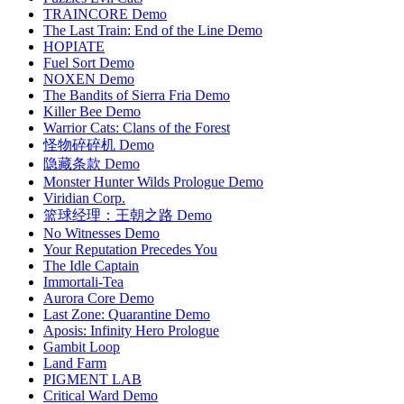
TRAINCORE Demo
The Last Train: End of the Line Demo
HOPIATE
Fuel Sort Demo
NOXEN Demo
The Bandits of Sierra Fria Demo
Killer Bee Demo
Warrior Cats: Clans of the Forest
怪物碎碎机 Demo
隐藏条款 Demo
Monster Hunter Wilds Prologue Demo
Viridian Corp.
篮球经理：王朝之路 Demo
No Witnesses Demo
Your Reputation Precedes You
The Idle Captain
Immortali-Tea
Aurora Core Demo
Last Zone: Quarantine Demo
Aposis: Infinity Hero Prologue
Gambit Loop
Land Farm
PIGMENT LAB
Critical Ward Demo