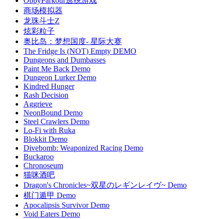
ObbyParkour逃脱游戏
商场模拟器
龙珠斗士Z
炫彩粒子
奥比岛：梦想国度- 星际大赛
The Fridge Is (NOT) Empty DEMO
Dungeons and Dumbasses
Paint Me Back Demo
Dungeon Lurker Demo
Kindred Hunger
Rash Decision
Aggrieve
NeonBound Demo
Steel Crawlers Demo
Lo-Fi with Ruka
Blokkit Demo
Divebomb: Weaponized Racing Demo
Buckaroo
Chronoseum
猫咪酒吧
Dragon's Chronicles~双星のレギンレイヴ~ Demo
棋门遁甲 Demo
Apocalipsis Survivor Demo
Void Eaters Demo