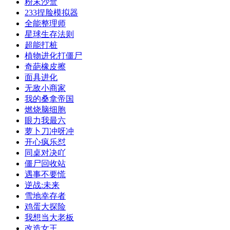
粉末沙盒
233捏脸模拟器
全能整理师
星球生存法则
超能打桩
植物进化打僵尸
奇葩橡皮擦
面具进化
无敌小商家
我的桑拿帝国
燃烧脑细胞
眼力我最六
萝卜刀冲呀冲
开心疯乐怼
同桌对决吖
僵尸回收站
遇事不要慌
逆战:未来
雪地幸存者
鸡蛋大探险
我想当大老板
改造女王