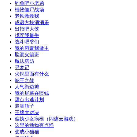
钓鱼吧小老弟
植物僵尸战场
老铁救救我
成语方块消消乐
出招吧大侠
找茬我最牛
战斗吧爷们
我的唇膏我做主
脑洞火箭班
魔法塔防
寻梦记
火锅里面有什么
蛇王之战
人气街边摊
我的屏幕在喷钱
甜点出逃计划
装满瓶子
王牌大对决
偏执少女病模（闪迹云游戏）
这里的动物有点怪
变成小猫猫