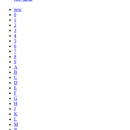
new
0
1
2
3
4
5
6
7
8
9
A
B
C
D
E
F
G
H
J
K
L
M
N