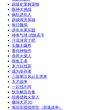
超级史莱姆宠物
眼神大挑战
疯狂进化人
超级闯关英雄
每日脑洞
进化水果乐园
神奇气球-消除高手
汗流浃背了吧
头脑大爆炸
看你神操作
杀死火柴人
摸鱼王者
老六玩找茬
成为幸存者
三国蜀汉风云五虎将
天才战争
一起找不同
快乐解压合集
经典拯救火柴人
脑洞大开3D
海岛军团指挥官（部落战争）