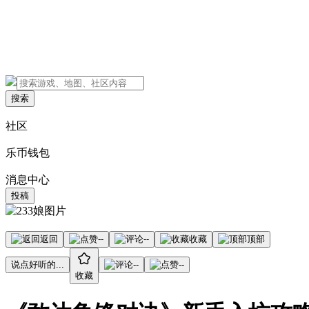
搜索
社区
乐币钱包
消息中心
投稿
返回
--
--
收藏
顶部
说点好听的...
--
--
收藏