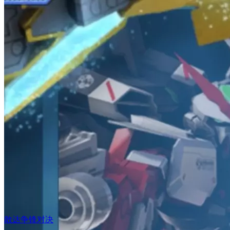
敢达争锋对决