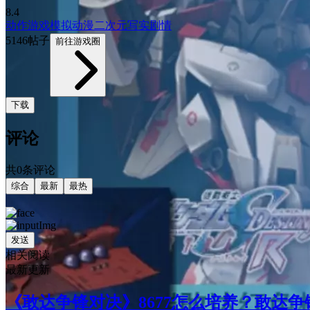
8.4
动作游戏
模拟
动漫
二次元
写实
剧情
5146帖子
前往游戏圈
下载
评论
共0条评论
综合
最新
最热
发送
相关阅读
最新更新
《敢达争锋对决》8677怎么培养？敢达争