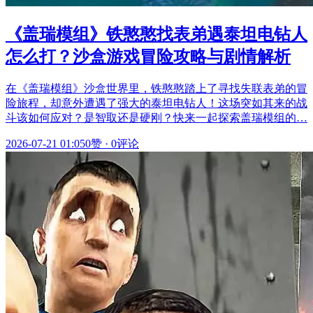
《盖瑞模组》铁憨憨找表弟遇泰坦电钻人
怎么打？沙盒游戏冒险攻略与剧情解析
在《盖瑞模组》沙盒世界里，铁憨憨踏上了寻找失联表弟的冒
险旅程，却意外遭遇了强大的泰坦电钻人！这场突如其来的战
斗该如何应对？是智取还是硬刚？快来一起探索盖瑞模组的…
2026-07-21 01:05
0赞
·
0评论