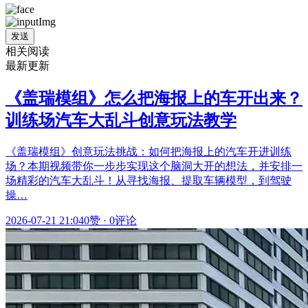
发送
相关阅读
最新更新
《盖瑞模组》怎么把海报上的车开出来？
训练场汽车大乱斗创意玩法教学
《盖瑞模组》创意玩法挑战：如何把海报上的汽车开进训练
场？本期视频带你一步步实现这个脑洞大开的想法，并安排一
场精彩的汽车大乱斗！从寻找海报、提取车辆模型，到驾驶
操…
2026-07-21 21:04
0赞
·
0评论