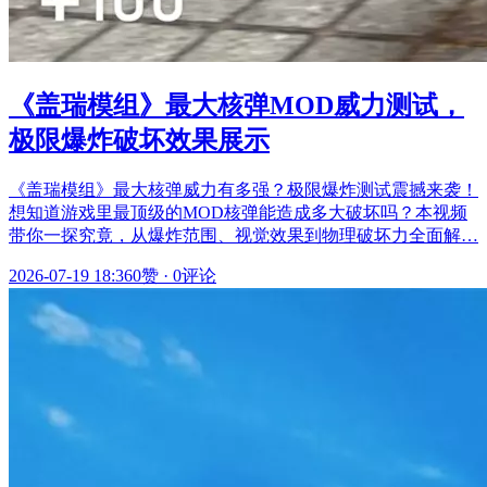
《盖瑞模组》最大核弹MOD威力测试，
极限爆炸破坏效果展示
《盖瑞模组》最大核弹威力有多强？极限爆炸测试震撼来袭！
想知道游戏里最顶级的MOD核弹能造成多大破坏吗？本视频
带你一探究竟，从爆炸范围、视觉效果到物理破坏力全面解…
2026-07-19 18:36
0赞
·
0评论