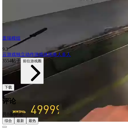
盖瑞模组
9.3
云游戏
独立
动作游戏
休闲
单人
多人
3554帖子
前往游戏圈
下载
评论
共0条评论
综合
最新
最热