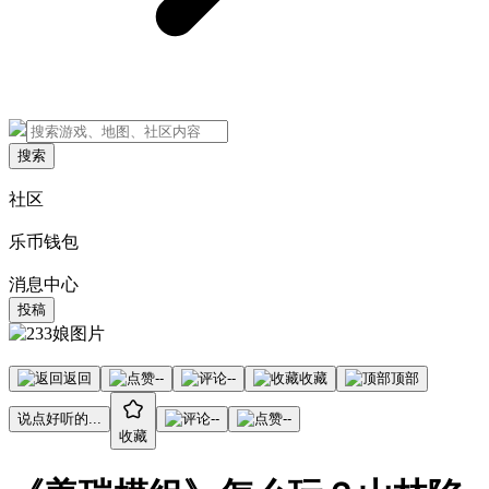
搜索
社区
乐币钱包
消息中心
投稿
返回
--
--
收藏
顶部
说点好听的...
--
--
收藏