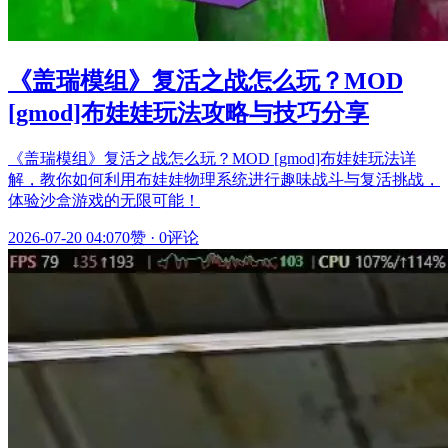
《盖瑞模组》复活之战怎么玩？MOD
[gmod]布娃娃玩法攻略与技巧分享
《盖瑞模组》复活之战怎么玩？MOD [gmod]布娃娃玩法详
解，教你如何利用布娃娃物理系统进行趣味战斗与复活挑战，
体验沙盒游戏的无限可能！
2026-07-20 04:07
0赞
·
0评论