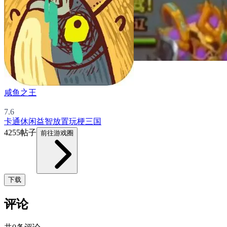
咸鱼之王
7.6
卡通
休闲益智
放置
玩梗
三国
4255帖子
前往游戏圈
下载
评论