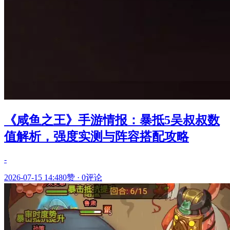
《咸鱼之王》手游情报：暴抵5吴叔叔数
值解析，强度实测与阵容搭配攻略
-
2026-07-15 14:48
0赞
·
0评论