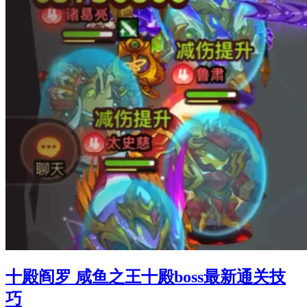
十殿阎罗 咸鱼之王十殿boss最新通关技
巧