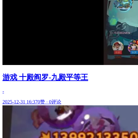
游戏 十殿阎罗-九殿平等王
-
2025-12-31 16:37
0赞
·
0评论