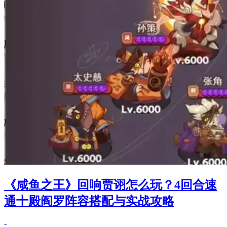
《咸鱼之王》回响贾诩怎么玩？4回合速
通十殿阎罗阵容搭配与实战攻略
-