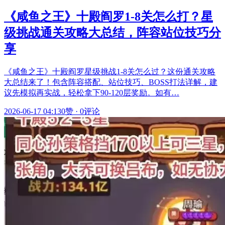
《咸鱼之王》十殿阎罗1-8关怎么打？星
级挑战通关攻略大总结，阵容站位技巧分
享
《咸鱼之王》十殿阎罗星级挑战1-8关怎么过？这份通关攻略
大总结来了！包含阵容搭配、站位技巧、BOSS打法详解，建
议先模拟再实战，轻松拿下90-120层奖励。如有…
2026-06-17 04:13
0赞
·
0评论