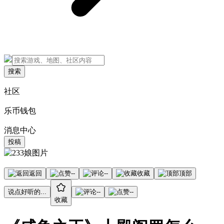
搜索
社区
乐币钱包
消息中心
投稿
返回
--
--
收藏
顶部
说点好听的...
--
--
收藏