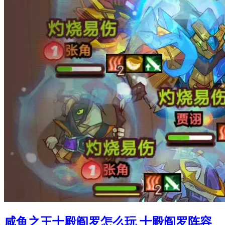
咸鱼之王十殿阎罗怎么玩 十殿阎罗阵容