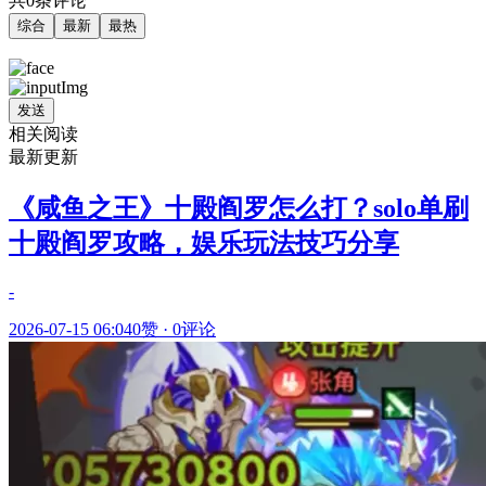
共0条评论
综合
最新
最热
发送
相关阅读
最新更新
《咸鱼之王》十殿阎罗怎么打？solo单刷
十殿阎罗攻略，娱乐玩法技巧分享
-
2026-07-15 06:04
0赞
·
0评论