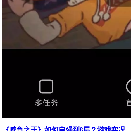
《咸鱼之王》如何自强到8层？游戏实况