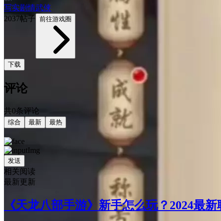
写实
剧情
武侠
2037帖子
前往游戏圈
下载
评论
共0条评论
综合
最新
最热
发送
相关阅读
最新更新
《天龙八部手游》新手怎么玩？2024最