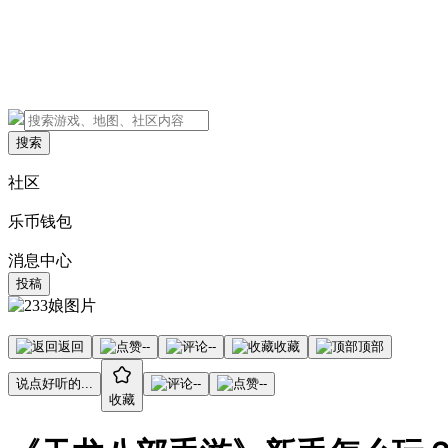
搜索
社区
乐币钱包
消息中心
投稿
返回
--
--
收藏
顶部
说点好听的...
--
--
收藏