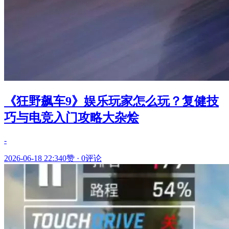
《狂野飙车9》娱乐玩家怎么玩？复健技
巧与电竞入门攻略大杂烩
-
2026-06-18 22:34
0赞
·
0评论