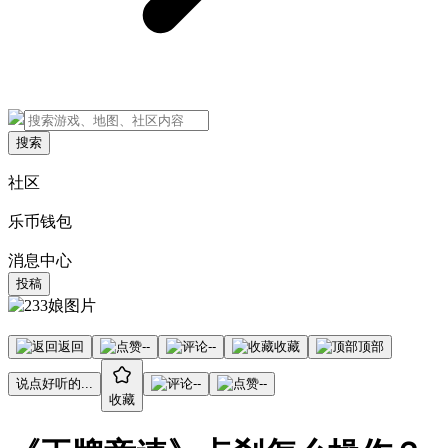
搜索
社区
乐币钱包
消息中心
投稿
返回
--
--
收藏
顶部
说点好听的...
--
--
收藏