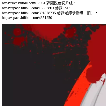
https://live.bilibili.com/17961 萝颜悦色切片组：
https://space.bilibili.com/13335863 赫萝FM：
https://space.bilibili.com/391878235 赫萝老师录播组（旧）：
https://space.bilibili.com/4351250