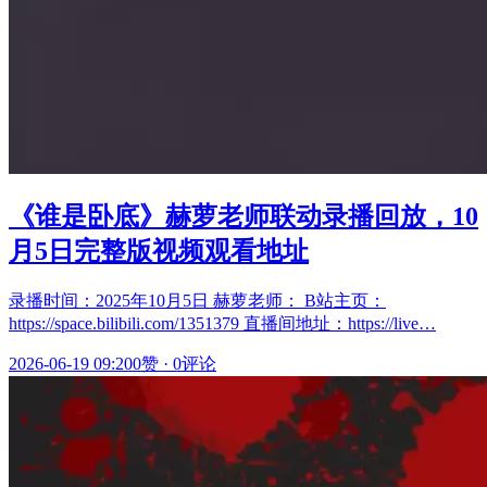
《谁是卧底》赫萝老师联动录播回放，10
月5日完整版视频观看地址
录播时间：2025年10月5日 赫萝老师： B站主页：
https://space.bilibili.com/1351379 直播间地址：https://live…
2026-06-19 09:20
0赞
·
0评论