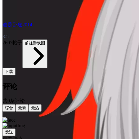
谁是卧底2014
3.5
2697帖子
前往游戏圈
下载
评论
共0条评论
综合
最新
最热
发送
相关阅读