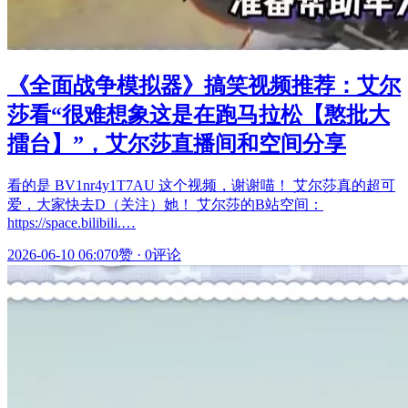
《全面战争模拟器》搞笑视频推荐：艾尔
莎看“很难想象这是在跑马拉松【憨批大
擂台】”，艾尔莎直播间和空间分享
看的是 BV1nr4y1T7AU 这个视频，谢谢喵！ 艾尔莎真的超可
爱，大家快去D（关注）她！ 艾尔莎的B站空间：
https://space.bilibili.…
2026-06-10 06:07
0赞
·
0评论