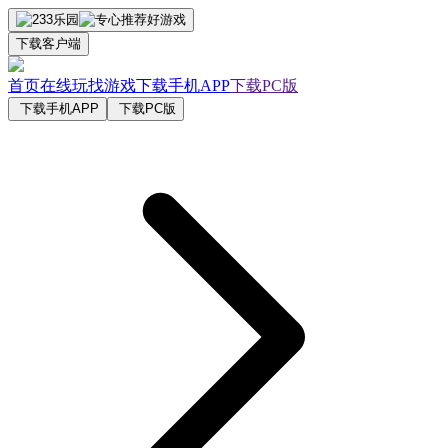
下载客户端
首页
在线玩
找游戏
下载手机APP
下载PC版
下载手机APP
下载PC版