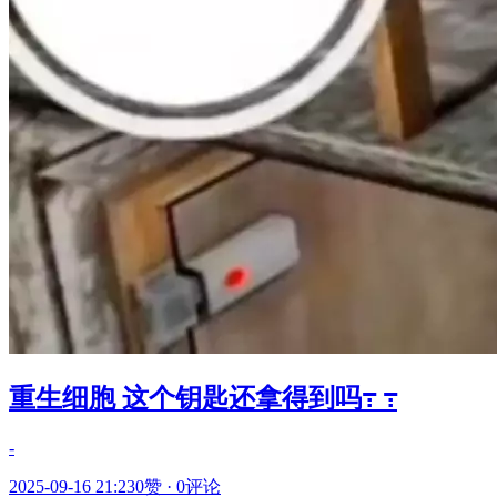
重生细胞 这个钥匙还拿得到吗߹ ߹
-
2025-09-16 21:23
0赞
·
0评论