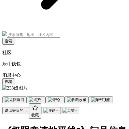
搜索
社区
乐币钱包
消息中心
投稿
返回
--
--
收藏
顶部
说点好听的...
--
--
收藏