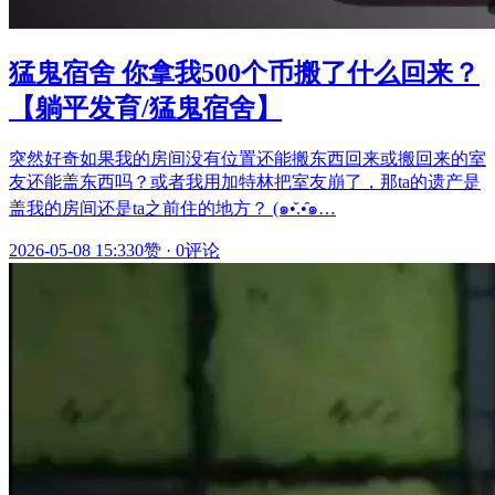
猛鬼宿舍 你拿我500个币搬了什么回来？
【躺平发育/猛鬼宿舍】
突然好奇如果我的房间没有位置还能搬东西回来或搬回来的室
友还能盖东西吗？或者我用加特林把室友崩了，那ta的遗产是
盖我的房间还是ta之前住的地方？ (๑•̌.•̑๑…
2026-05-08 15:33
0赞
·
0评论