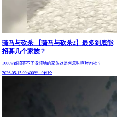
骑马与砍杀 【骑马与砍杀2】最多到底能
招募几个家族？
1000w都招募不了没领地的家族这是何意味啊烤肉社？
2026-05-15 00:40
0赞
·
0评论