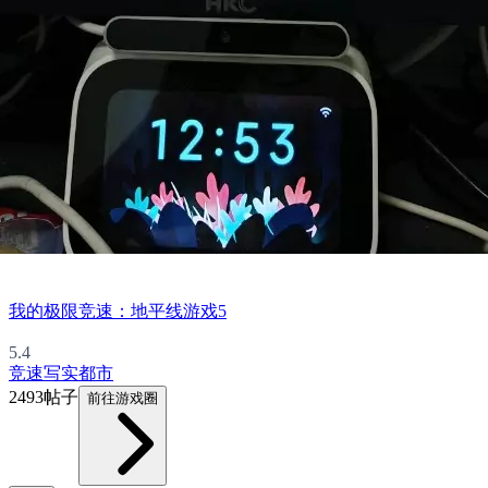
我的极限竞速：地平线游戏5
5.4
竞速
写实
都市
2493帖子
前往游戏圈