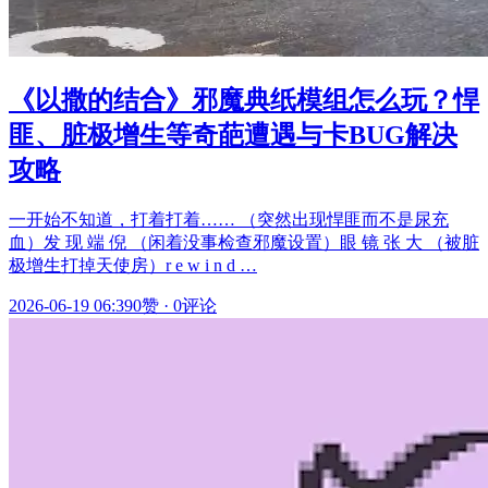
《以撒的结合》邪魔典纸模组怎么玩？悍
匪、脏极增生等奇葩遭遇与卡BUG解决
攻略
一开始不知道，打着打着…… （突然出现悍匪而不是尿充
血）发 现 端 倪 （闲着没事检查邪魔设置）眼 镜 张 大 （被脏
极增生打掉天使房）r e w i n d …
2026-06-19 06:39
0赞
·
0评论