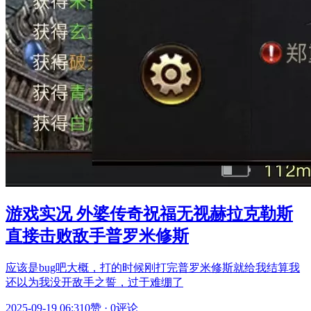
游戏实况 外婆传奇祝福无视赫拉克勒斯
直接击败敌手普罗米修斯
应该是bug吧大概，打的时候刚打完普罗米修斯就给我结算我
还以为我没开敌手之誓，过于难绷了
2025-09-19 06:31
0赞
·
0评论