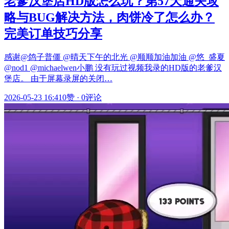
老爹汉堡店HD版怎么玩？第57天通关攻
略与BUG解决方法，肉饼冷了怎么办？
完美订单技巧分享
感谢@鸽子普僵 @晴天下午的北光 @顺顺加油加油 @悠_盛夏
@nod1 @michaelwen小鹏 没有玩过视频我录的HD版的老爹汉
堡店。 由于屏幕录屏的关闭…
2026-05-23 16:41
0赞
·
0评论