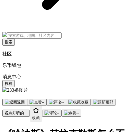
搜索
社区
乐币钱包
消息中心
投稿
返回
--
--
收藏
顶部
说点好听的...
--
--
收藏