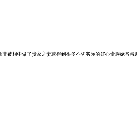
除非被相中做了贵家之妻或得到很多不切实际的好心贵族姥爷帮