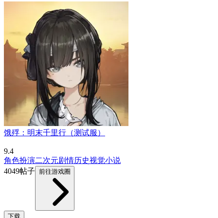
饿殍：明末千里行（测试服）
9.4
角色扮演
二次元
剧情
历史
视觉小说
4049帖子
前往游戏圈
下载