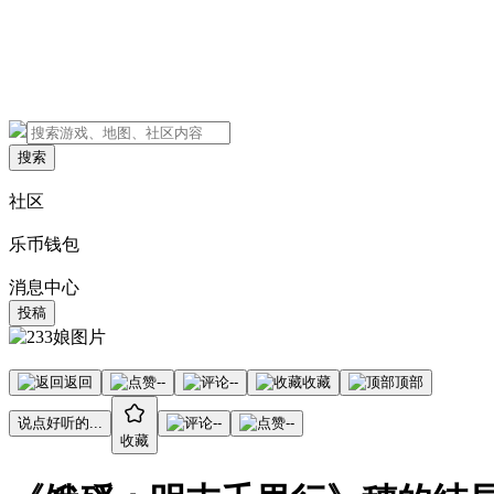
搜索
社区
乐币钱包
消息中心
投稿
返回
--
--
收藏
顶部
说点好听的...
--
--
收藏