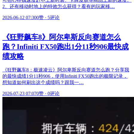
可担心存钱速度赶不上新时装、卡牌皮肤等商品上新的速度。
2、还有移动时地上的特效怎么获得？看有的玩家移…
2026-06-12 07:30
0赞
·
5评论
《狂野飙车8》阿尔卑斯反向赛道怎么
跑？Infiniti FX50跑出1分11秒906最快成
绩攻略
《狂野飙车8：极速凌云》阿尔卑斯反向赛道怎么跑？分享我
的最快成绩1分11秒906，使用Infiniti FX50跑出的极限记录，
想知道如何刷出这个成绩吗？跟我一…
2026-07-23 07:07
0赞
·
0评论