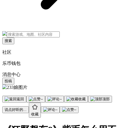
搜索
社区
乐币钱包
消息中心
投稿
返回
--
--
收藏
顶部
说点好听的...
--
--
收藏