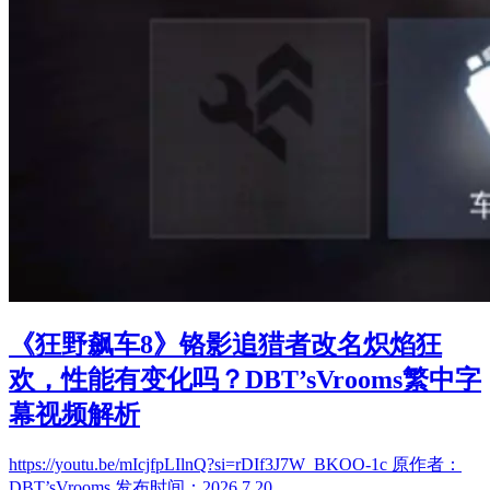
《狂野飙车8》铬影追猎者改名炽焰狂
欢，性能有变化吗？DBT’sVrooms繁中字
幕视频解析
https://youtu.be/mIcjfpLIlnQ?si=rDIf3J7W_BKOO-1c 原作者：
DBT’sVrooms 发布时间：2026.7.20