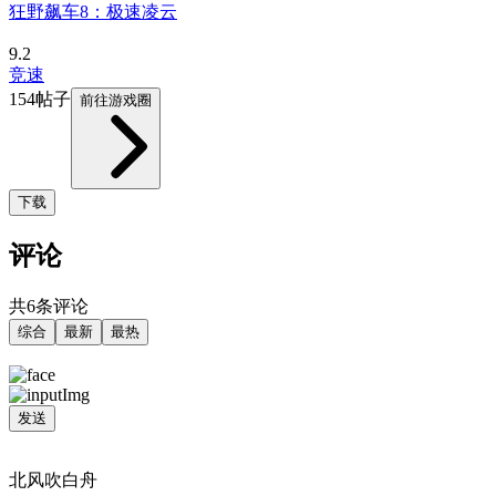
狂野飙车8：极速凌云
9.2
竞速
154帖子
前往游戏圈
下载
评论
共6条评论
综合
最新
最热
发送
北风吹白舟