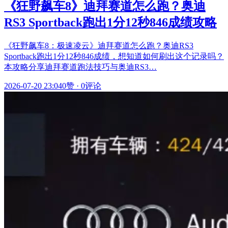
《狂野飙车8》迪拜赛道怎么跑？奥迪
RS3 Sportback跑出1分12秒846成绩攻略
《狂野飙车8：极速凌云》迪拜赛道怎么跑？奥迪RS3
Sportback跑出1分12秒846成绩，想知道如何刷出这个记录吗？
本攻略分享迪拜赛道跑法技巧与奥迪RS3…
2026-07-20 23:04
0赞
·
0评论