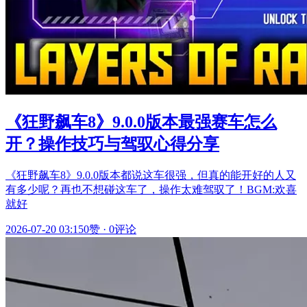
《狂野飙车8》9.0.0版本最强赛车怎么
开？操作技巧与驾驭心得分享
《狂野飙车8》9.0.0版本都说这车很强，但真的能开好的人又
有多少呢？再也不想碰这车了，操作太难驾驭了！BGM:欢喜
就好
2026-07-20 03:15
0赞
·
0评论