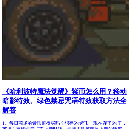
《哈利波特魔法觉醒》紫币怎么用？移动
暗影特效、绿色禁忌咒语特效获取方法全
解答
1、每日商场的紫币值得买吗？想存5w紫币，现在存了6w了，