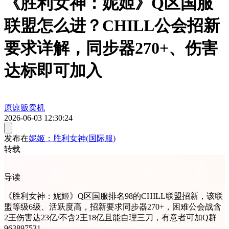
《胜利女神：妮姬》Q区国服
联盟怎么进？CHILL公会招新
要求详解，同步器270+、伤害
达标即可加入
原谅贩卖机
2026-06-03 12:30:24
发布在
妮姬：胜利女神(国际服)
转载
导读
《胜利女神：妮姬》Q区国服排名98的CHILL联盟招新，该联
盟等级6级、活跃度高，招新要求同步器270+，困难公会战含
2王伤害达23亿/不含2王18亿且能自理三刀，有意者可加Q群
963897531。