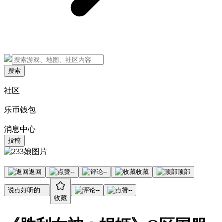
搜索
社区
乐币钱包
消息中心
投稿
返回
--
--
收藏
顶部
说点好听的...
--
--
收藏