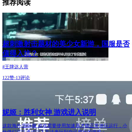
推荐阅读
超刺激射击题材的美少女新游，国服是否
值得入坑？
#王牌达人营
122赞
·
13评论
妮姬：胜利女神 游戏进入说明
这款海外/国际服 游戏需要使用加速器才能正常游玩运行，小
伙伴们可以通过以下方法来玩到自己想玩的游戏：