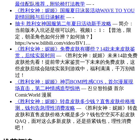
最佳配队推荐，附轮椅打法教学
— -
《胜利女神：妮姬》国服夏日泳装活动WAVE TO YOU
剧情回顾与后日谈解析
— -
抽卡 胜利女神国服第二年夏日活动新手攻略
— 简介：
当前版本入坑还是很可以的。视频1： 1：【普池，限
定，朝圣角色如何分辨？如何抽？】
https://www.bilibili.com/video/BV1…
《胜利女神：妮姬》免费皮肤有哪些？14款未来皮肤鉴
赏，后续实装时间
— 《胜利女神：妮姬》未来14款免费
皮肤抢先看！提前带大家鉴赏一下未来的免费皮肤，这
些皮肤后续会陆续实装到游戏中，福利满满，千万别错
过！
《胜利女神：妮姬》神罚BOMI性感COS，首尔漫展现
场直击，第二种情感造型惊艳
— 진모짱拍摄 首尔
ComicWorld 漫展
《胜利女神：妮姬》转盘皮肤多少钱？直售皮肤价格推
测，钱包告急理性消费攻略
— 《胜利女神：妮姬》转盘
皮肤和直售皮肤价格大概是多少？钱包空空买不起皮肤
QAQ，面对这么多新皮肤，还是捂紧钱包，理性消费
吧！