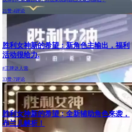
21赞
·
4评论
胜利女神新的希望：新角色主输出，福利
活动很给力.
#王牌达人营
33赞
·
7评论
胜利女神新的希望：全新辅助角色来袭，
布兰儿解析！