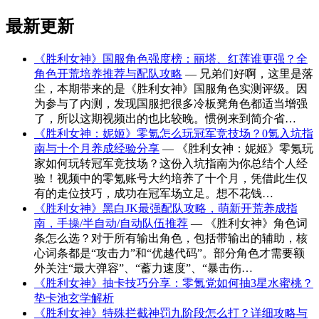
最新更新
《胜利女神》国服角色强度榜：丽塔、红莲谁更强？全
角色开荒培养推荐与配队攻略
— 兄弟们好啊，这里是落
尘，本期带来的是《胜利女神》国服角色实测评级。因
为参与了内测，发现国服把很多冷板凳角色都适当增强
了，所以这期视频出的也比较晚。惯例来到简介省…
《胜利女神：妮姬》零氪怎么玩冠军竞技场？0氪入坑指
南与十个月养成经验分享
— 《胜利女神：妮姬》零氪玩
家如何玩转冠军竞技场？这份入坑指南为你总结个人经
验！视频中的零氪账号大约培养了十个月，凭借此生仅
有的走位技巧，成功在冠军场立足。想不花钱…
《胜利女神》黑白JK最强配队攻略，萌新开荒养成指
南，手操/半自动/自动队伍推荐
— 《胜利女神》角色词
条怎么选？对于所有输出角色，包括带输出的辅助，核
心词条都是“攻击力”和“优越代码”。部分角色才需要额
外关注“最大弹容”、“蓄力速度”、“暴击伤…
《胜利女神》抽卡技巧分享：零氪党如何抽3星水蜜桃？
垫卡池玄学解析
《胜利女神》特殊拦截神罚九阶段怎么打？详细攻略与