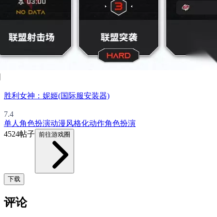
图
胜利女神：妮姬(国际服安装器)
7.4
单人
角色扮演
动漫
风格化
动作角色扮演
4524帖子
前往游戏圈
下载
评论