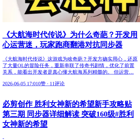
《大航海时代传说》为什么奇葩？开发用
心运营迷，玩家跑商翻港对抗同步器
《大航海时代传说》这游戏为啥奇葩？开发方确实用心，还原
了大量OL的冒险任务，重新串联了传奇书剧情，优化了前置
关系，能看出开发者是真心懂大航海系列精髓的。 但运营…
2026-06-05 17:01
0赞
·
11评论
必剪创作 胜利女神新的希望新手攻略贴
第三期 同步器详细解读 突破160级#胜利
女神新的希望
-