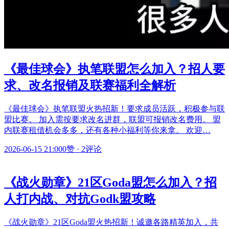
《最佳球会》执笔联盟怎么加入？招人要
求、改名报销及联赛福利全解析
《最佳球会》执笔联盟火热招新！要求成员活跃，积极参与联
盟比赛。 加入需按要求改名进群，联盟可报销改名费用。 盟
内联赛租借机会多多，还有各种小福利等你来拿。 欢迎…
2026-06-15 21:00
0赞
·
2评论
《战火勋章》21区Goda盟怎么加入？招
人打内战、对抗Godk盟攻略
《战火勋章》21区Goda盟火热招新！诚邀各路精英加入，共