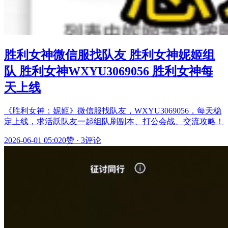
胜利女神微信服找队友 胜利女神妮姬组
队 胜利女神WXYU3069056 胜利女神每
天上线
《胜利女神：妮姬》微信服找队友，WXYU3069056，每天稳
定上线，求活跃队友一起组队刷副本、打公会战、交流攻略！
2026-06-01 05:02
0赞
·
3评论