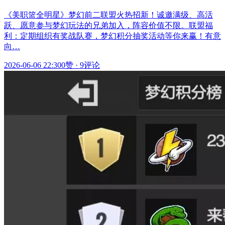
《美职篮全明星》梦幻前二联盟火热招新！诚邀满级、高活
跃、愿意参与梦幻玩法的兄弟加入，阵容价值不限。联盟福
利：定期组织有奖战队赛，梦幻积分抽奖活动等你来赢！有意
向…
2026-06-06 22:30
0赞
·
9评论