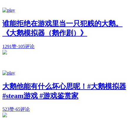
谁能拒绝在游戏里当一只犯贱的大鹅。
《大鹅模拟器（鹅作剧）》
1291赞
·
105评论
大鹅他能有什么坏心思呢！#大鹅模拟器
#steam游戏 #游戏鉴赏家
523赞
·
65评论