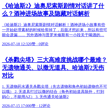
《哈迪斯2》迪奥尼索斯剧情对话讲了什
么？酒神进场故事及隐藏对话解析
《哈迪斯2》迪奥尼索斯剧情对话解析！酒神进场小故事有些
一开始处理素材的时候给剪掉了，后面才想起来，所以有些可
能会遗漏…… 另外酒神与普罗米修斯有一小段关于喝酒的…
2026-07-18 12:32
0赞
·
0评论
《杀戮尖塔》三大高难度挑战哪个最难？
无遗物通关、以撒无道具、哈迪斯2无伤
对比
1. 无遗物药水通关杀戮尖塔（先古遗物和角色初始遗物也不可
以哦） 2. 无道具打过以撒的结合（角色初始道具除外，打到
妈心，不能用AZ） 3. 无伤通关哈迪斯2
2026-07-15 17:00
0赞
·
12评论