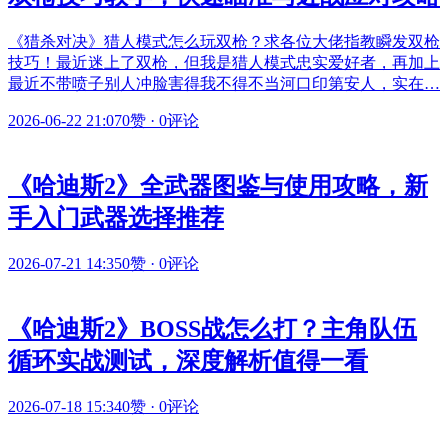
《猎杀对决》猎人模式怎么玩双枪？求各位大佬指教瞬发双枪
技巧！最近迷上了双枪，但我是猎人模式忠实爱好者，再加上
最近不带喷子别人冲脸害得我不得不当河口印第安人，实在…
2026-06-22 21:07
0赞
·
0评论
《哈迪斯2》全武器图鉴与使用攻略，新
手入门武器选择推荐
2026-07-21 14:35
0赞
·
0评论
《哈迪斯2》BOSS战怎么打？主角队伍
循环实战测试，深度解析值得一看
2026-07-18 15:34
0赞
·
0评论