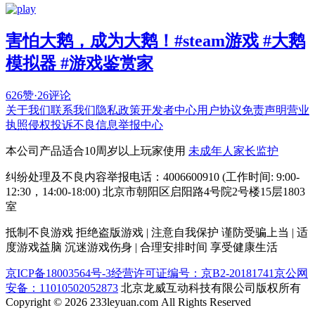
害怕大鹅，成为大鹅！#steam游戏 #大鹅
模拟器 #游戏鉴赏家
626赞
·
26评论
关于我们
联系我们
隐私政策
开发者中心
用户协议
免责声明
营业
执照
侵权投诉
不良信息举报中心
本公司产品适合10周岁以上玩家使用
未成年人家长监护
纠纷处理及不良内容举报电话：4006600910 (工作时间: 9:00-
12:30，14:00-18:00) 北京市朝阳区启阳路4号院2号楼15层1803
室
抵制不良游戏 拒绝盗版游戏 | 注意自我保护 谨防受骗上当 | 适
度游戏益脑 沉迷游戏伤身 | 合理安排时间 享受健康生活
京ICP备18003564号-3
经营许可证编号：京B2-20181741
京公网
安备：11010502052873
北京龙威互动科技有限公司版权所有
Copyright © 2026 233leyuan.com All Rights Reserved