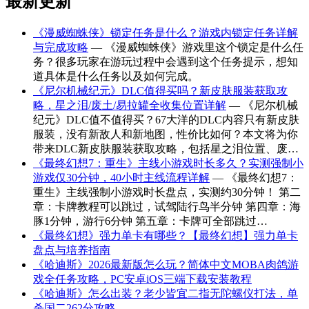
最新更新
《漫威蜘蛛侠》锁定任务是什么？游戏内锁定任务详解
与完成攻略
— 《漫威蜘蛛侠》游戏里这个锁定是什么任
务？很多玩家在游玩过程中会遇到这个任务提示，想知
道具体是什么任务以及如何完成。
《尼尔机械纪元》DLC值得买吗？新皮肤服装获取攻
略，星之泪/废土/易拉罐全收集位置详解
— 《尼尔机械
纪元》DLC值不值得买？67大洋的DLC内容只有新皮肤
服装，没有新敌人和新地图，性价比如何？本文将为你
带来DLC新皮肤服装获取攻略，包括星之泪位置、废…
《最终幻想7：重生》主线小游戏时长多久？实测强制小
游戏仅30分钟，40小时主线流程详解
— 《最终幻想7：
重生》主线强制小游戏时长盘点，实测约30分钟！ 第二
章：卡牌教程可以跳过，试驾陆行鸟半分钟 第四章：海
豚1分钟，游行6分钟 第五章：卡牌可全部跳过…
《最终幻想》强力单卡有哪些？【最终幻想】强力单卡
盘点与培养指南
《哈迪斯》2026最新版怎么玩？简体中文MOBA肉鸽游
戏全任务攻略，PC安卓iOS三端下载安装教程
《哈迪斯》怎么出装？老少皆宜二指无陀螺仪打法，单
杀国二262分攻略
— -