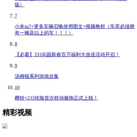
版）
7
小米su7+更多车辆召唤使用图文+视频教程（车库必须拥
有一辆及以上的车！！！）
8
【必看】233乐园新春百万福利大放送活动开启！
9
汤姆猫系列游戏合集
10
樱校×233捏脸首次联动服饰正式上线！
精彩视频