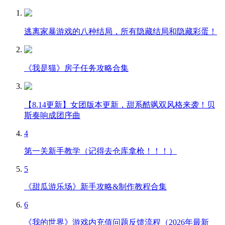
逃离家暴游戏的八种结局，所有隐藏结局和隐藏彩蛋！
《我是猫》房子任务攻略合集
【8.14更新】女团版本更新，甜系酷飒双风格来袭！贝
斯奏响成团序曲
4
第一关新手教学（记得去仓库拿枪！！！）
5
《甜瓜游乐场》新手攻略&制作教程合集
6
《我的世界》游戏内充值问题反馈流程（2026年最新