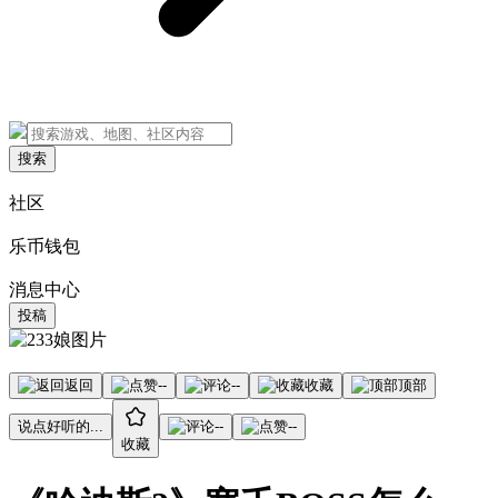
搜索
社区
乐币钱包
消息中心
投稿
返回
--
--
收藏
顶部
说点好听的...
--
--
收藏