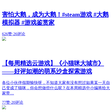
害怕大鹅，成为大鹅！#steam游戏 #大鹅
模拟器 #游戏鉴赏家
626赞
·
26评论
【每周精选云游戏】《小猫咪大城市》
——好评如潮的萌系沙盒探索游戏
各位小伙伴假期愉快呀，不知道大家有没有想过如果某一天自
己变成了猫咪，你会想做些什么呢？在本周精选中小编将给大
家带…
77赞
·
20评论