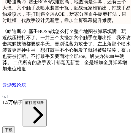
《哈迪斯2》塞壬BOSS战难度高，地图满是弹幕，还有三个
大怪、六个触手及喷水装置干扰，近战玩家难输出，打鼓手易
触发喷水，不打则遇全屏AOE，玩家分享血牛硬莽打法，同
时吐槽二代敌手设计无新意，靠加全屏弹幕提升难度。
《哈迪斯2》塞壬BOSS战怎么打？整个地图被弹幕填满，玩
近战压根打不了。一共三个大怪加六个触手在那出招，我不攻
击纯躲技能都要躲半天。更别说蓄力攻击了。左上角那个喷水
装置更是神中神，想打鼓手不小心触发了就得被猛猛喷，蓄力
也要被打断。不打鼓手又要面对全屏aoe。解决办法:血牛硬
莽。 二代所有的敌手设计都毫无新意，全是增加全屏弹幕增
加走位难度
云游戏论坛
6.1
1.5万帖子
前往游戏圈
下载