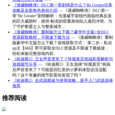
《漫威蜘蛛侠》DLC第一章剧情是什么？Be Greater任务
攻略及全新角色身份介绍
— 《漫威蜘蛛侠》DLC第一
章“Be Greater”剧情解析：当漫威宇宙纽约面临经典反派
的巨大威胁时，彼得·帕克的双重身份陷入激烈冲突。为
了守护挚爱之人与整座城市…
《漫威蜘蛛侠》重制版怎么下载？豪华中文版+全DLC
资源获取教程，不限速下载方法
— 《漫威蜘蛛侠》重制
版豪华中文版怎么下载？游戏获取方式： 第二步：私信
up主【666】即可获取全DLC资源及不限速下载链接，
轻松体验完整游戏内容。
《哈迪斯2》王女声音变夹了？玲珑真言祝福彩蛋解析与
游戏细节分享
— 《哈迪斯2》王女选择“玲珑真言”祝福
后声音变夹了？可能是回忆里的小萝莉体型还没适配
吗？这个有趣的细节彩蛋你发现了吗？
《哈迪斯2》全武器图鉴与使用攻略，新手入门武器选择
推荐
推荐阅读