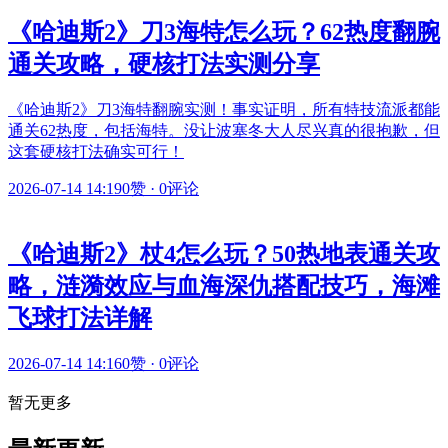
《哈迪斯2》刀3海特怎么玩？62热度翻腕
通关攻略，硬核打法实测分享
《哈迪斯2》刀3海特翻腕实测！事实证明，所有特技流派都能
通关62热度，包括海特。没让波塞冬大人尽兴真的很抱歉，但
这套硬核打法确实可行！
2026-07-14 14:19
0赞
·
0评论
《哈迪斯2》杖4怎么玩？50热地表通关攻
略，涟漪效应与血海深仇搭配技巧，海滩
飞球打法详解
2026-07-14 14:16
0赞
·
0评论
暂无更多