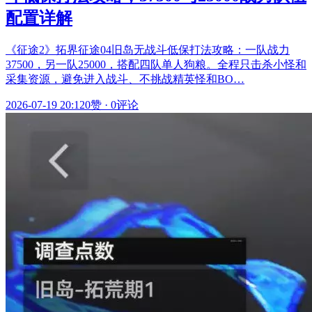
配置详解
《征途2》拓界征途04旧岛无战斗低保打法攻略：一队战力
37500，另一队25000，搭配四队单人狗粮。全程只击杀小怪和
采集资源，避免进入战斗、不挑战精英怪和BO…
2026-07-19 20:12
0赞
·
0评论