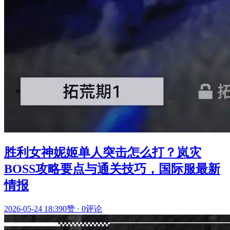
胜利女神妮姬单人突击怎么打？岚灾
BOSS攻略要点与通关技巧，国际服最新
情报
2026-05-24 18:39
0赞
·
0评论