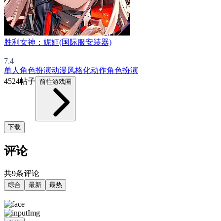
胜利女神：妮姬(国际服安装器)
7.4
单人
角色扮演
动漫
风格化
动作角色扮演
4524帖子
前往游戏圈
下载
评论
共9条评论
综合
最新
最热