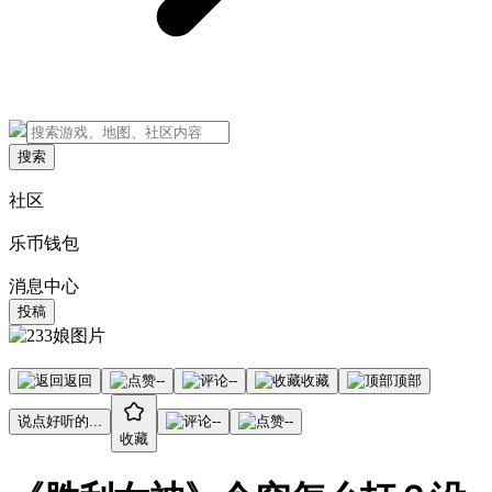
搜索
社区
乐币钱包
消息中心
投稿
返回
--
--
收藏
顶部
说点好听的...
--
--
收藏