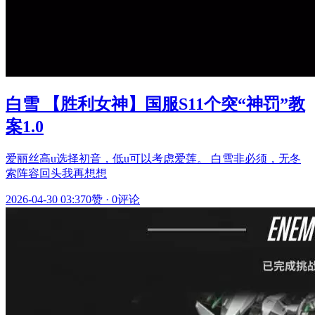
白雪 【胜利女神】国服S11个突“神罚”教
案1.0
爱丽丝高u选择初音，低u可以考虑爱莲。 白雪非必须，无冬
索阵容回头我再想想
2026-04-30 03:37
0赞
·
0评论