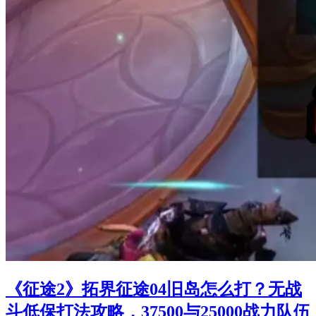
《征途2》拓界征途04旧岛怎么打？无战
斗低保打法攻略，37500与25000战力队伍