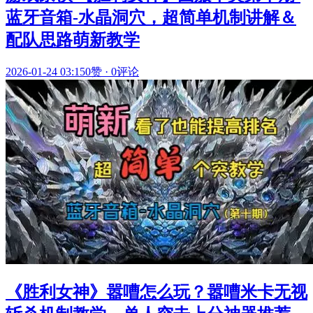
蓝牙音箱-水晶洞穴，超简单机制讲解＆
配队思路萌新教学
2026-01-24 03:15
0赞
·
0评论
《胜利女神》嚣嘈怎么玩？嚣嘈米卡无视