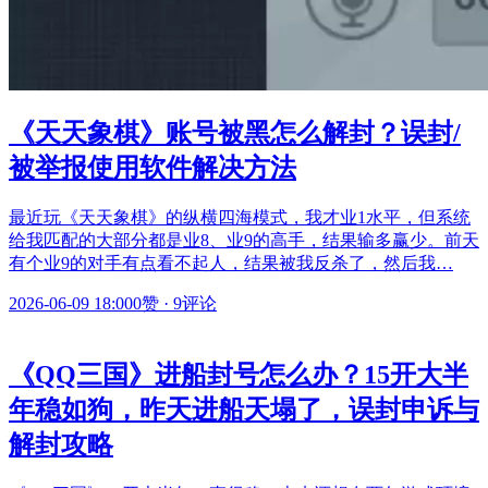
《天天象棋》账号被黑怎么解封？误封/
被举报使用软件解决方法
最近玩《天天象棋》的纵横四海模式，我才业1水平，但系统
给我匹配的大部分都是业8、业9的高手，结果输多赢少。前天
有个业9的对手有点看不起人，结果被我反杀了，然后我…
2026-06-09 18:00
0赞
·
9评论
《QQ三国》进船封号怎么办？15开大半
年稳如狗，昨天进船天塌了，误封申诉与
解封攻略