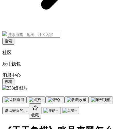
搜索
社区
乐币钱包
消息中心
投稿
返回
--
--
收藏
顶部
说点好听的...
--
--
收藏