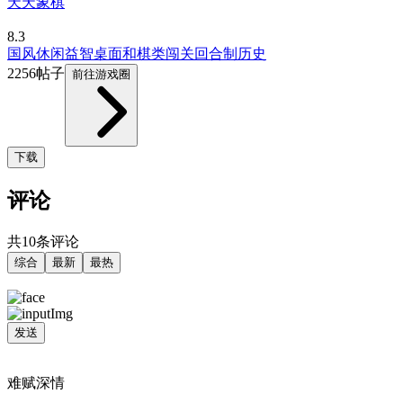
天天象棋
8.3
国风
休闲益智
桌面和棋类
闯关
回合制
历史
2256帖子
前往游戏圈
下载
评论
共10条评论
综合
最新
最热
发送
难赋深情