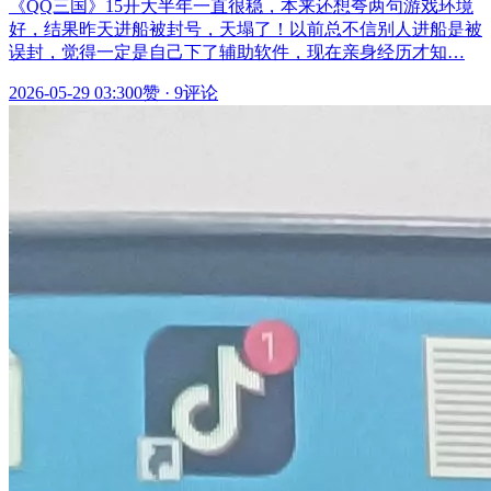
《QQ三国》15开大半年一直很稳，本来还想夸两句游戏环境
好，结果昨天进船被封号，天塌了！以前总不信别人进船是被
误封，觉得一定是自己下了辅助软件，现在亲身经历才知…
2026-05-29 03:30
0赞
·
9评论