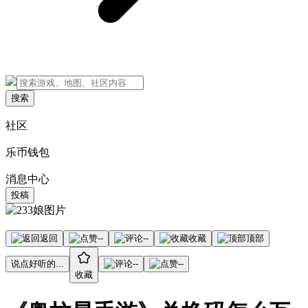
搜索
社区
乐币钱包
消息中心
投稿
返回
--
--
收藏
顶部
说点好听的...
--
--
收藏