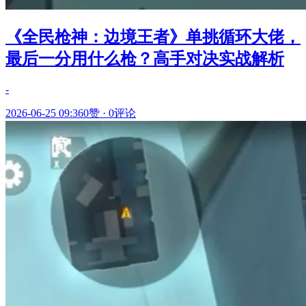
《全民枪神：边境王者》单挑循环大佬，
最后一分用什么枪？高手对决实战解析
-
2026-06-25 09:36
0赞
·
0评论