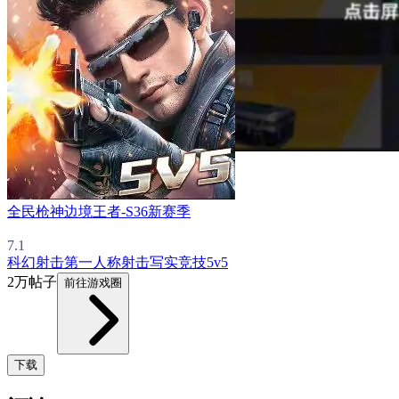
全民枪神边境王者-S36新赛季
7.1
科幻
射击
第一人称射击
写实
竞技
5v5
2万帖子
前往游戏圈
下载