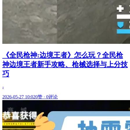
《全民枪神:边境王者》怎么玩？全民枪
神边境王者新手攻略、枪械选择与上分技
巧
-
2026-05-27 10:02
0赞
·
0评论