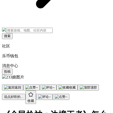
搜索
社区
乐币钱包
消息中心
投稿
返回
--
--
收藏
顶部
说点好听的...
--
--
收藏