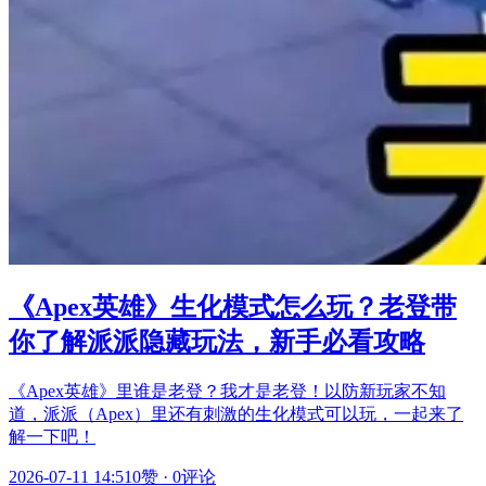
《Apex英雄》生化模式怎么玩？老登带
你了解派派隐藏玩法，新手必看攻略
《Apex英雄》里谁是老登？我才是老登！以防新玩家不知
道，派派（Apex）里还有刺激的生化模式可以玩，一起来了
解一下吧！
2026-07-11 14:51
0赞
·
0评论