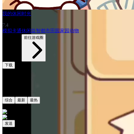
我的休闲时光
7.4
模拟
卡通
休闲益智
都市
田园家园
动物
4750帖子
前往游戏圈
下载
评论
共0条评论
综合
最新
最热
发送
相关阅读