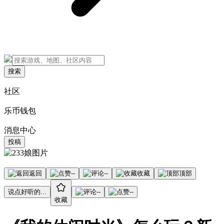
搜索
社区
乐币钱包
消息中心
投稿
返回
--
--
收藏
顶部
说点好听的...
--
--
收藏