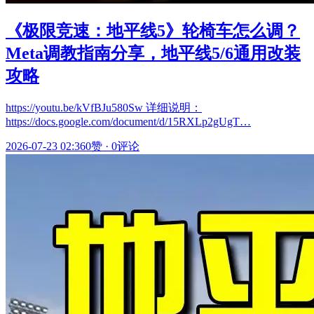
《极限竞速：地平线5》轮椅车怎么调？
Meta调教指南分享，地平线5/6通用改装
攻略
https://youtu.be/kVfBJu580Sw 详细说明：
https://docs.google.com/document/d/15RXLp2gUgT…
2026-07-23 02:36
0赞
·
0评论