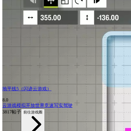
地平线5（闪迹云游戏）
8.0
云游戏
模拟
开放世界
竞速
写实
驾驶
3817帖子
前往游戏圈