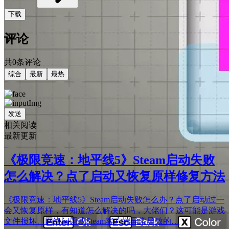
下载
评论
共0条评论
综合
最新
最热
发送
相关阅读
最新更新
《极限竞速：地平线5》Steam启动失败
怎么解决？点了启动又恢复原样修复方法
《极限竞速：地平线5》Steam启动失败怎么办？点了启动过一
会又恢复原样，有知道怎么解决的吗，大佬们？这可能是游戏
文件损坏、网络问题或Steam客户端异常导致的…