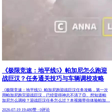
《极限竞速：地平线5》帕加尼怎么跑迎
战巨汉？任务通关技巧与车辆调校攻略
《极限竞速：地平线5》帕加尼跑迎战巨汉任务攻略，第一次
用帕加尼跑完迎战巨汉，已经雷得神志不清了🙃。想知道帕
加尼怎么调校？迎战巨汉任务怎么过？本视频带你体验帕加…
2026-07-19 19:48
0赞
·
0评论