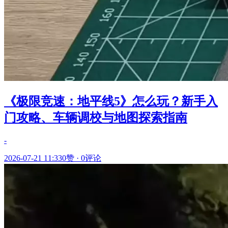
《极限竞速：地平线5》怎么玩？新手入
门攻略、车辆调校与地图探索指南
-
2026-07-21 11:33
0赞
·
0评论