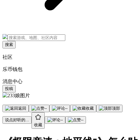
搜索
社区
乐币钱包
消息中心
投稿
返回
--
--
收藏
顶部
说点好听的...
--
--
收藏