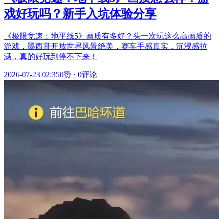
戏好玩吗？新手入坑体验分享
《极限竞速：地平线5》画质有多好？头一次玩这么高画质的
游戏，墨西哥开放世界风景绝美，赛车手感真实，沉浸感拉
满，真的好玩到停不下来！
2026-07-23 02:35
0赞
·
0评论