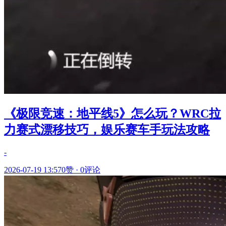
《极限竞速：地平线5》怎么玩？WRC拉
力赛式漂移技巧，娱乐赛车手玩法攻略
-
2026-07-19 13:57
0赞
·
0评论