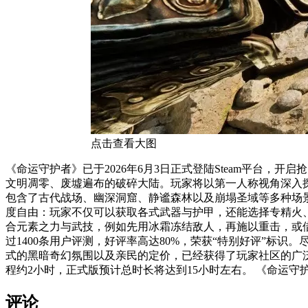
点击查看大图
《命运守护者》已于2026年6月3日正式登陆Steam平台，开启抢先体验
文明凋零、废墟遍布的破碎大陆。玩家将以第一人称视角深入探索，
包含了古代战场、幽深洞窟、静谧森林以及崩塌圣域等多种场景。每
度自由：玩家不仅可以获取各式武器与护甲，还能选择专精火
合元素之力与武技，例如先用冰霜冻结敌人，再施以重击，或借助风之力量让双剑连击更加迅捷致命。 游戏上线后人气
过1400条用户评测，好评率高达80%，荣获“特别好评”
式的黑暗奇幻氛围以及亲民的定价，已经获得了玩家社区的广泛认可。 官方计划进行约18个月的抢先体验更新，期间将持续扩充主线剧情、完善进度机制与各项系
程约2小时，正
评论