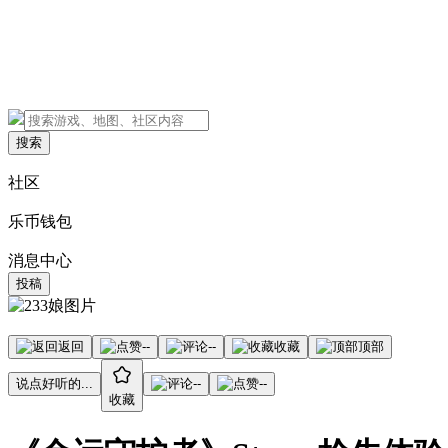
搜索
社区
乐币钱包
消息中心
投稿
返回
--
--
收藏
顶部
说点好听的...
--
--
收藏