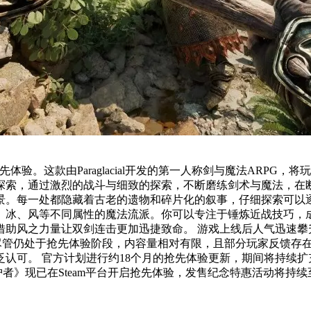
。这款由Paraglacial开发的第一人称剑与魔法ARPG，将玩家带入
通过激烈的战斗与细致的探索，不断磨练剑术与魔法，在断壁残垣中开
一处都隐藏着古老的遗物和碎片化的叙事，仔细探索可以逐步揭开这个
、冰、风等不同属性的魔法流派。你可以专注于锤炼近战技巧，
迅速攀升，Steam同时在线人数峰值达到6442人。截至目前，已收获超
标识。尽管仍处于抢先体验阶段，内容量相对有限，且部分玩家反馈
统功能。目前游戏完整流
式版预计总时长将达到15小时左右。 《命运守护者》现已在Steam平台开启抢先体验，发