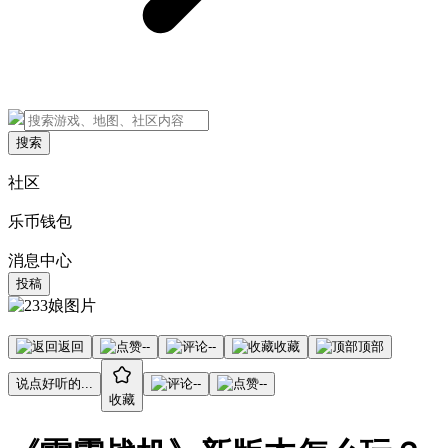
搜索
社区
乐币钱包
消息中心
投稿
返回
--
--
收藏
顶部
说点好听的...
--
--
收藏