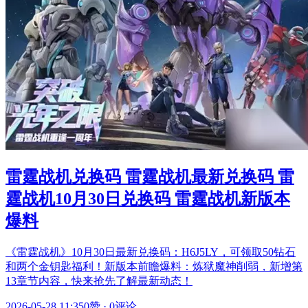
雷霆战机兑换码 雷霆战机最新兑换码 雷
霆战机10月30日兑换码 雷霆战机新版本
爆料
《雷霆战机》10月30日最新兑换码：H6J5LY，可领取50钻石
和两个金钥匙福利！新版本前瞻爆料：炼狱魔神削弱，新增第
13章节内容，快来抢先了解最新动态！
2026-05-28 11:35
0赞
·
0评论