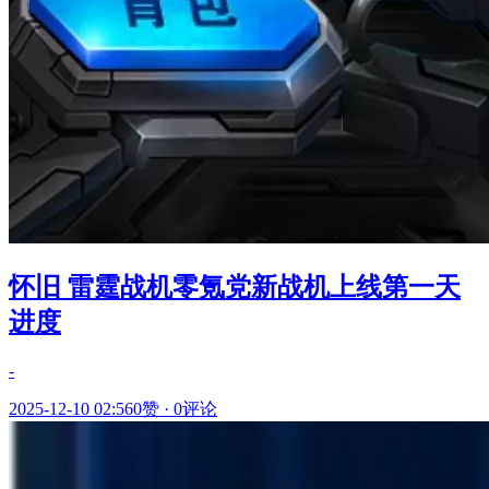
怀旧 雷霆战机零氪党新战机上线第一天
进度
-
2025-12-10 02:56
0赞
·
0评论