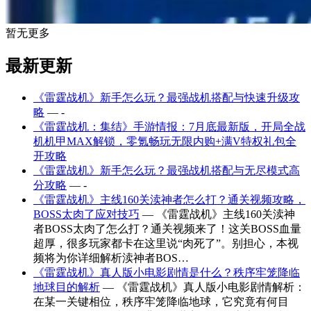
暂无更多
最新更新
《雷霆战机》新手怎么玩？最强战机搭配与快速升级攻
略
— -
《雷霆战机：集结》手游情报：7月底最新版，开局全战
机机甲MAX解锁，零氪畅玩无限内购+满V特权礼包全
开攻略
《雷霆战机》新手怎么玩？最强战机搭配与无尽模式高
分攻略
— -
《雷霆战机》主线160关渎神者怎么打？通关视频攻略，
BOSS太肉了应对技巧
— 《雷霆战机》主线160关渎神
者BOSS太肉了怎么打？通关视频来了！这关BOSS血量
超厚，很多玩家都卡在这里说“肉死了”。别担心，本视
频将为你详细解析渎神者BOS…
《雷霆战机》真人版小电影剧情是什么？秩序牢笼降临
地球目的解析
— 《雷霆战机》真人版小电影剧情解析：
在某一关键相位，秩序牢笼降临地球，它究竟有何目