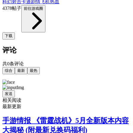
科幻
射击
卡通
剧情
飞机
热血
4378帖子
前往游戏圈
下载
评论
共0条评论
综合
最新
最热
发送
相关阅读
最新更新
手游情报 《雷霆战机》5月全新版本内容
大揭秘 (附最新兑换码福利)