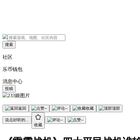
搜索
社区
乐币钱包
消息中心
投稿
返回
--
--
收藏
顶部
说点好听的...
--
--
收藏