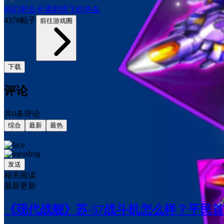
科幻
射击
卡通
剧情
飞机
热血
4378帖子
前往游戏圈
下载
评论
共0条评论
综合
最新
最热
发送
相关阅读
最新更新
《现代战舰》苏-57战斗机怎么样？平民