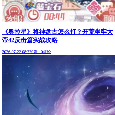
《奥拉星》将神盘古怎么打？开荒坐牢大
帝42反击篇实战攻略
2026-07-22 08:33
0赞
·
0评论