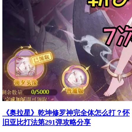
《奥拉星》乾坤修罗神完全体怎么打？怀
旧亚比打法第291弹攻略分享