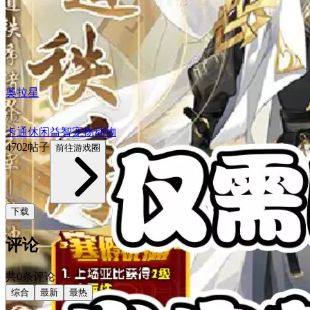
奥拉星
7.2
卡通
休闲益智
宠物
动物
4702帖子
前往游戏圈
下载
评论
共0条评论
综合
最新
最热