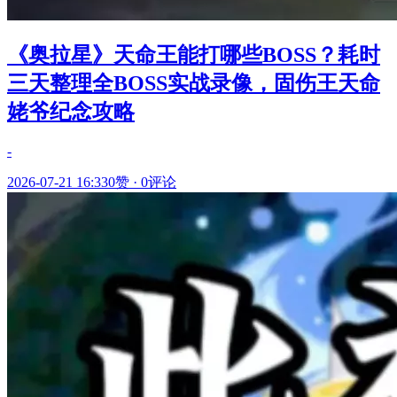
《奥拉星》天命王能打哪些BOSS？耗时
三天整理全BOSS实战录像，固伤王天命
姥爷纪念攻略
-
2026-07-21 16:33
0赞
·
0评论