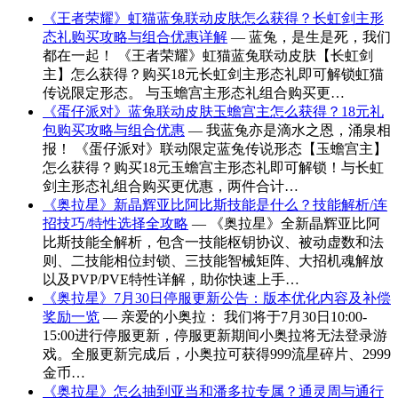
《王者荣耀》虹猫蓝兔联动皮肤怎么获得？长虹剑主形
态礼购买攻略与组合优惠详解
— 蓝兔，是生是死，我们
都在一起！ 《王者荣耀》虹猫蓝兔联动皮肤【长虹剑
主】怎么获得？购买18元长虹剑主形态礼即可解锁虹猫
传说限定形态。 与玉蟾宫主形态礼组合购买更…
《蛋仔派对》蓝兔联动皮肤玉蟾宫主怎么获得？18元礼
包购买攻略与组合优惠
— 我蓝兔亦是滴水之恩，涌泉相
报！ 《蛋仔派对》联动限定蓝兔传说形态【玉蟾宫主】
怎么获得？购买18元玉蟾宫主形态礼即可解锁！与长虹
剑主形态礼组合购买更优惠，两件合计…
《奥拉星》新晶辉亚比阿比斯技能是什么？技能解析/连
招技巧/特性选择全攻略
— 《奥拉星》全新晶辉亚比阿
比斯技能全解析，包含一技能枢钥协议、被动虚数和法
则、二技能相位封锁、三技能智械矩阵、大招机魂解放
以及PVP/PVE特性详解，助你快速上手…
《奥拉星》7月30日停服更新公告：版本优化内容及补偿
奖励一览
— 亲爱的小奥拉： 我们将于7月30日10:00-
15:00进行停服更新，停服更新期间小奥拉将无法登录游
戏。全服更新完成后，小奥拉可获得999流星碎片、2999
金币…
《奥拉星》怎么抽到亚当和潘多拉专属？通灵周与通行