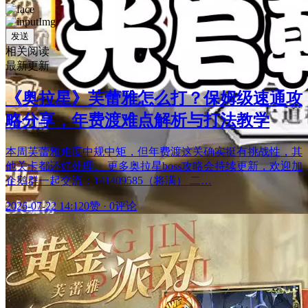
发送
相关阅读
最新更新
《奥拉星》芙蕾雅怎么打？保姆级速通攻
略分享，年费渡难点解析与打法教学
本周芙蕾雅难度中规中矩，但年费渡这关确实挺有挑战性，其
他关卡都还好处理。 更多奥拉星boss攻略会持续更新，欢迎加
企鹅群一起交流：141409585（将满） 二…
2026-07-22 14:12
0赞
·
0评论