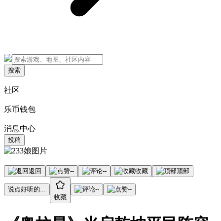
搜索
社区
乐币钱包
消息中心
投稿
返回
--
--
收藏
顶部
说点好听的...
--
--
收藏