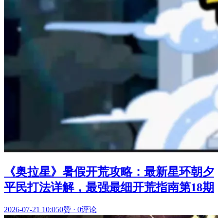
《奥拉星》暑假开荒攻略：最新星环朝夕
平民打法详解，最强最细开荒指南第18期
2026-07-21 10:05
0赞
·
0评论