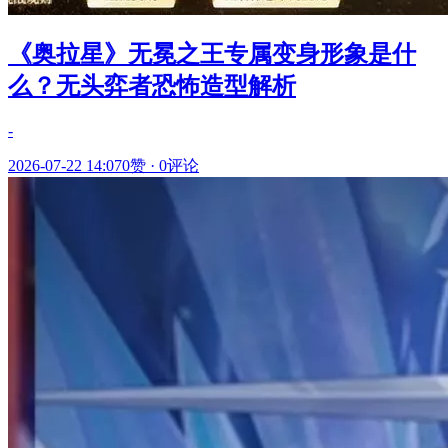
《奥拉星》无冕之王专属变身形象是什
么？无头弈者恐怖造型解析
-
2026-07-22 14:07
0赞
·
0评论