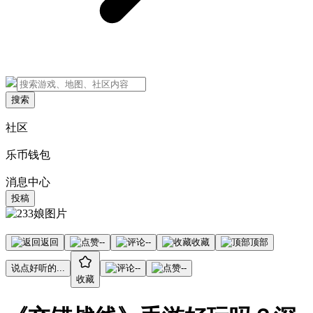
搜索
社区
乐币钱包
消息中心
投稿
返回
--
--
收藏
顶部
说点好听的...
--
--
收藏