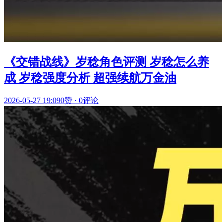
《交错战线》岁稔角色评测 岁稔怎么养
成 岁稔强度分析 超强续航万金油
2026-05-27 19:09
0赞
·
0评论