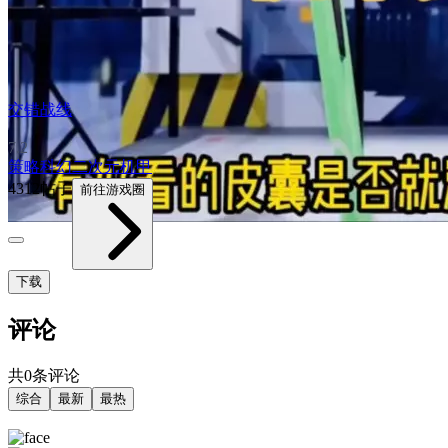
交错战线
7.2
策略
科幻
二次元
机甲
4312帖子
前往游戏圈
下载
评论
共0条评论
综合
最新
最热