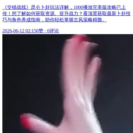
《交错战线》昆仑卜卦玩法详解，1000播放完美版攻略已上
传！想了解如何获取资源、提升战力？看顶置获取最新卜卦技
巧与角色养成指南，助你轻松掌握古风策略精髓。
2026-06-12 02:15
0赞
·
0评论