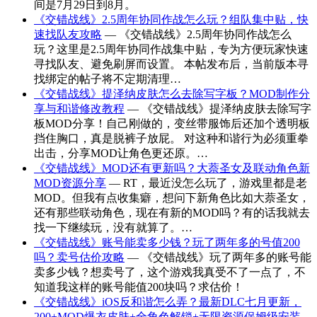
间是7月29日到8月。
《交错战线》2.5周年协同作战怎么玩？组队集中贴，快
速找队友攻略
— 《交错战线》2.5周年协同作战怎么
玩？这里是2.5周年协同作战集中贴，专为方便玩家快速
寻找队友、避免刷屏而设置。 本帖发布后，当前版本寻
找绑定的帖子将不定期清理…
《交错战线》提泽纳皮肤怎么去除写字板？MOD制作分
享与和谐修改教程
— 《交错战线》提泽纳皮肤去除写字
板MOD分享！自己刚做的，变丝带服饰后还加个透明板
挡住胸口，真是脱裤子放屁。 对这种和谐行为必须重拳
出击，分享MOD让角色更还原。…
《交错战线》MOD还有更新吗？大萘圣女及联动角色新
MOD资源分享
— RT，最近没怎么玩了，游戏里都是老
MOD。但我有点收集癖，想问下新角色比如大萘圣女，
还有那些联动角色，现在有新的MOD吗？有的话我就去
找一下继续玩，没有就算了。…
《交错战线》账号能卖多少钱？玩了两年多的号值200
吗？卖号估价攻略
— 《交错战线》玩了两年多的账号能
卖多少钱？想卖号了，这个游戏我真受不了一点了，不
知道我这样的账号能值200块吗？求估价！
《交错战线》iOS反和谐怎么弄？最新DLC七月更新，
200+MOD爆衣皮肤+全角色解锁+无限资源保姆级安装