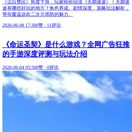
《尘白禁区》热度下滑，玩家纷纷回流《无期迷途》！无期迷
途有哪些好玩的地方？角色养成、剧情深度、策略玩法解析，
带你重温这款二次元塔防的魅力。
2026-06-08 17:30
0赞
·
11评论
《命运圣契》是什么游戏？全网广告狂推
的手游深度评测与玩法介绍
2026-06-04 05:50
0赞
·
0评论