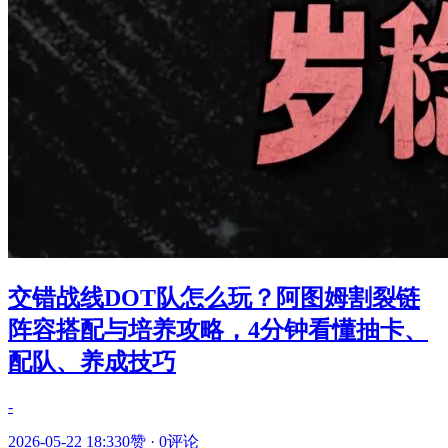
交错战线DOT队怎么玩？阿图姆割裂链
阵容搭配与培养攻略，4分钟看懂抽卡、
配队、养成技巧
-
2026-05-22 18:33
0赞
·
0评论