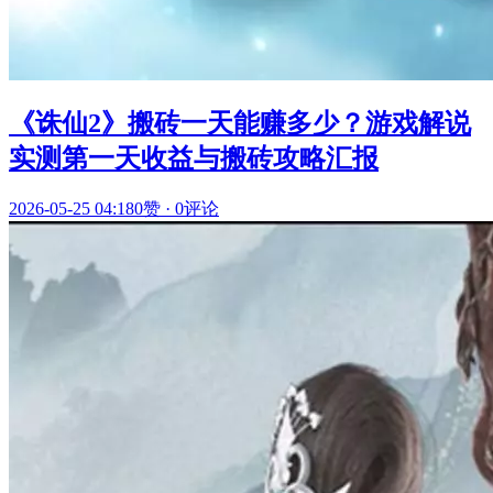
《诛仙2》搬砖一天能赚多少？游戏解说
实测第一天收益与搬砖攻略汇报
2026-05-25 04:18
0赞
·
0评论