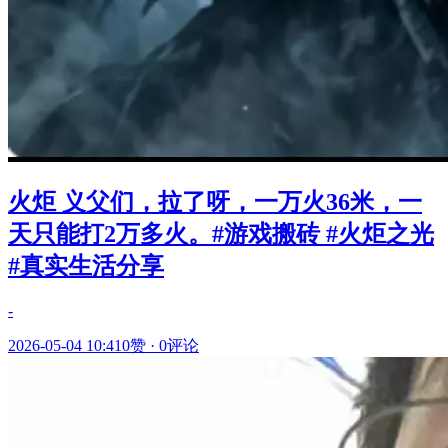
火炬 义父们，拉了呀，一万火36米，一
天只能打2万多火。#游戏搬砖 #火炬之光
#真实生活分享
-
2026-05-04 10:41
0赞
·
0评论