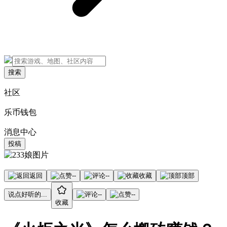
搜索
社区
乐币钱包
消息中心
投稿
返回
--
--
收藏
顶部
说点好听的...
--
--
收藏