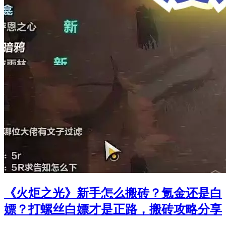
《火炬之光》新手怎么搬砖？氪金还是白
嫖？打螺丝白嫖才是正路，搬砖攻略分享