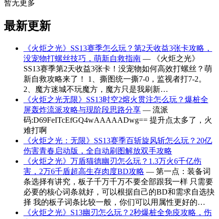
暂无更多
最新更新
《火炬之光》SS13赛季怎么玩？第2天收益3张卡攻略，
没宠物打螺丝技巧，萌新自救指南
— 《火炬之光》
SS13赛季第2天收益3张卡！没宠物如何高效打螺丝？萌
新自救攻略来了！ 1、撕图统一撕7-0，监视者打7-2。
2、魔方迷城不玩魔方，魔方只是我刷新…
《火炬之光无限》SS13时空2熔火贯注怎么玩？爆桩全
屏轰炸流派攻略与现阶段思路分享
— 流派
码:D69FeITcEfGQ4wAAAAADwg== 提升点太多了，火
难打啊
《火炬之光：无限》SS13赛季百斩旋风斩怎么玩？20亿
伤害青春启动版，全自动刷图解放双手攻略
《火炬之光》万盾猫德幽刃怎么玩？1.3万火6千亿伤
害，2万6千盾超高生存肉度BD攻略
— 第一点：装备词
条选择有讲究，板子千万千万不要全部跟我一样 只需要
必要的核心词条就好，可以根据自己的BD和需求自选抉
择 我的板子词条比较一般，你们可以用属性更好的…
《火炬之光》S13幽刃怎么玩？2秒爆桩全免疫攻略，伤