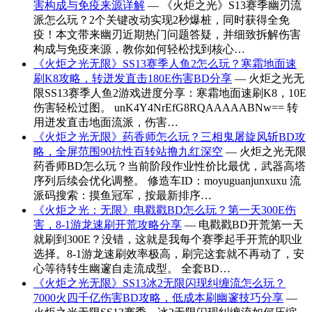
害构成与免疫来源详解
— 《火炬之光》S13赛季幽刃流
派怎么玩？2个关键改动实现2秒爆桩，同时获得全免
疫！本文带来幽刃近期热门问题答疑，并细致拆解伤害
构成与免疫来源，教你如何轻松找到核心…
《火炬之光无限》SS13赛季人鱼2怎么玩？寒霜地面速
刷K8攻略，转迸发直击180E伤害BD分享
— 火炬之光无
限SS13赛季人鱼2游戏进度分享：寒霜地面速刷K8，10E
伤害轻松过图。 unK4Y4NrEfG8RQAAAAABNw== 转
用迸发直击地面流派，伤害…
《火炬之光无限》药香师怎么玩？三相鬼屠旋风斩BD攻
略，全屏范围90抗性百转站撸九红深空
— 火炬之光无限
药香师BD怎么玩？当前阶段作业性价比最优，武器高塔
序列后续会优化调整。 修造车ID：moyuguanjunxuxu 流
派码搜索：摸鱼冠军，按最新排序…
《火炬之光：无限》电戳戳BD怎么玩？第一天300E伤
害，8-1游龙速刷开荒攻略分享
— 电戳戳BD开荒第一天
就刷到300E？没错，这就是我每个赛季起手开荒的职业
选择。8-1游龙速刷效率极高，刷完这套就不再动了，安
心等待转生幽邃自走流成型。 全套BD…
《火炬之光无限》SS13冰2无限闪现纠缠流怎么玩？
7000火四千亿伤害BD攻略，低成本刷幽邃技巧分享
—