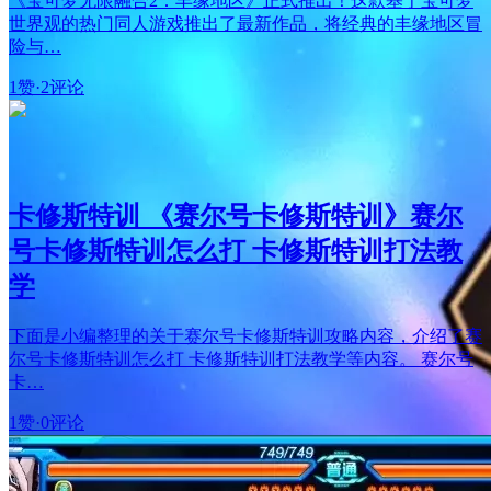
《宝可梦无限融合2：丰缘地区》正式推出！这款基于宝可梦
世界观的热门同人游戏推出了最新作品，将经典的丰缘地区冒
险与…
1赞
·
2评论
卡修斯特训 《赛尔号卡修斯特训》赛尔
号卡修斯特训怎么打 卡修斯特训打法教
学
下面是小编整理的关于赛尔号卡修斯特训攻略内容，介绍了赛
尔号卡修斯特训怎么打 卡修斯特训打法教学等内容。 赛尔号
卡…
1赞
·
0评论