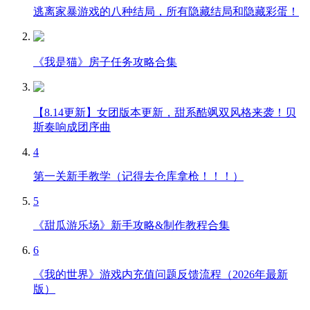
逃离家暴游戏的八种结局，所有隐藏结局和隐藏彩蛋！
《我是猫》房子任务攻略合集
【8.14更新】女团版本更新，甜系酷飒双风格来袭！贝
斯奏响成团序曲
4
第一关新手教学（记得去仓库拿枪！！！）
5
《甜瓜游乐场》新手攻略&制作教程合集
6
《我的世界》游戏内充值问题反馈流程（2026年最新
版）