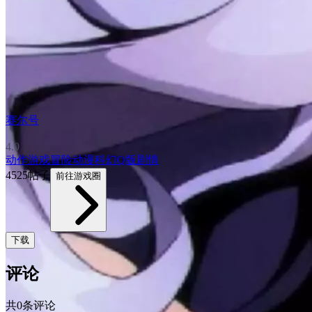
赛尔号
4.0
动作游戏
冒险
动漫
科幻
Q版
剧情
4525帖子
前往游戏圈
下载
评论
共0条评论