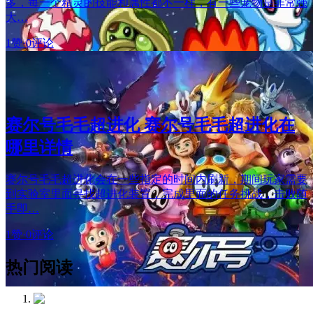
多，每一个精灵的技能和属性都不一样，有一些宠物是非常强
大…
1赞
·
0评论
赛尔号毛毛超进化 赛尔号毛毛超进化在
哪里详情
赛尔号毛毛超进化会在一些指定的时间内刷新，期间玩家需要
到实验室里面寻找超进化装置，完成里面的任务挑战，击败随
手即…
1赞
·
0评论
热门阅读