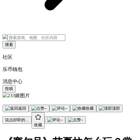
搜索
社区
乐币钱包
消息中心
投稿
返回
--
--
收藏
顶部
说点好听的...
--
--
收藏