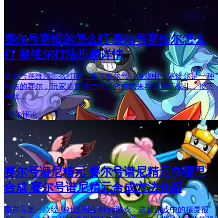
赛尔号塞维尔怎么打 赛尔号塞维尔怎么
打 塞维尔打法步骤详情
赛尔号塞维尔怎么打呢，在《赛尔号》游戏中，塞维尔是一种
特殊的赛尔，玩家需要通过特定的方式来与它进行战斗，接下
来就…
1赞
·
0评论
赛尔号谱尼精元 赛尔号谱尼精元在哪里
合成 赛尔号谱尼精元合成方法介绍
赛尔号是一款经典社区回合制rpg游戏，这款游戏中的精灵很