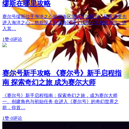
缪斯在哪里攻略
赛尔号缪斯位于海洋之心的深海区域就可以找到，玩家需要先
进入海洋之心，然后深入到深海区域，找到一个海底洞穴，进
入其…
1赞
·
0评论
赛尔号新手攻略 《赛尔号》新手启程指
南 探索奇幻之旅 成为赛尔大师
《赛尔号》新手启程指南：探索奇幻之旅，成为赛尔大师
一、创建角色与初始任务 在进入《赛尔号》的奇幻世界之
前，你首…
1赞
·
0评论