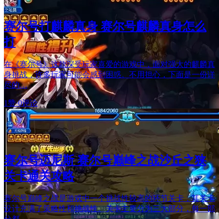
赛尔号打麒麟真身 赛尔号麒麟真身怎么
打
在《赛尔号》这款深受玩家喜爱的游戏中，面对强大的麒麟真
身挑战，许多玩家可能会感到困惑。不用担心，下面是一份详
尽的…
1赞
·
0评论
赛尔号迈尼斯 赛尔号巅峰之战沙丘之狭
关卡通关攻略
赛尔号巅峰之战是游戏中一个挑战性较高的环节关卡，其关卡
设计充满了策略性和挑战性。关卡主要分为三大部分，每一部
分都…