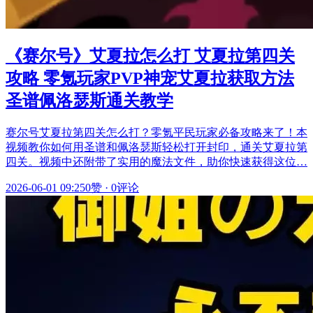
《赛尔号》艾夏拉怎么打 艾夏拉第四关
攻略 零氪玩家PVP神宠艾夏拉获取方法
圣谱佩洛瑟斯通关教学
赛尔号艾夏拉第四关怎么打？零氪平民玩家必备攻略来了！本
视频教你如何用圣谱和佩洛瑟斯轻松打开封印，通关艾夏拉第
四关。视频中还附带了实用的魔法文件，助你快速获得这位…
2026-06-01 09:25
0赞
·
0评论