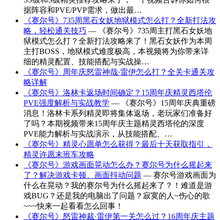
据阵容和PVE/PVP需求，做出最…
《赛尔号》735周黑石女妖地狱模式怎么打？全新打法攻
略，轻松通关技巧
— 《赛尔号》735周主打黑石女妖地
狱模式怎么打？全新打法攻略来了！黑石女妖作为本周
主打BOSS，地狱模式难度极高，本视频将为你带来详
细的精灵配置、技能搭配与实战操…
《赛尔号》周年庆怒雷神哉·雷伊怎么打？全关卡通关攻
略详解
《赛尔号》洛林卡返场时间确定？15周年庆精灵西塔伦
PVE强度解析与实战教学
— 《赛尔号》15周年庆典重磅
消息！洛林卡系列精灵即将集体返场，老玩家们准备好
了吗？本期视频带来15周年庆主题精灵西塔伦的深度
PVE能力解析与实战演示，从技能搭配、…
《赛尔号》精灵心愿单怎么获得？最后十天获取指引，
精灵许愿末班车攻略
《赛尔号》游戏画面晃动怎么办？赛尔号为什么摇起来
了？解决游戏卡顿、画面抖动问题
— 赛尔号游戏画面为
什么在晃动？我的赛尔号为什么摇起来了？！难道是游
戏BUG？还是我的电脑出了问题？寂寞的人~伤心的歌
~~~快来一起看看怎么回事！
《赛尔号》怒雷神裁·雷伊第一关怎么过？16周年庆主题