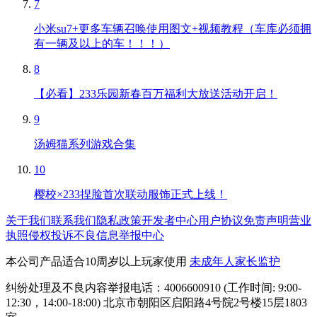
7
小米su7+更多车辆召唤使用图文+视频教程（车库必须拥
有一辆及以上的车！！！）
8
【必看】233乐园新春百万福利大放送活动开启！
9
汤姆猫系列游戏合集
10
樱校×233捏脸首次联动服饰正式上线！
关于我们
联系我们
隐私政策
开发者中心
用户协议
免责声明
营业
执照
侵权投诉
不良信息举报中心
本公司产品适合10周岁以上玩家使用
未成年人家长监护
纠纷处理及不良内容举报电话：4006600910 (工作时间: 9:00-
12:30，14:00-18:00) 北京市朝阳区启阳路4号院2号楼15层1803