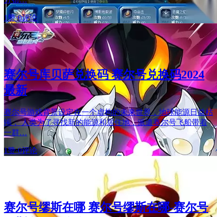
1赞
·
0评论
赛尔号库贝萨兑换码 赛尔号兑换码2024
最新
赛尔号游戏背景设定在一个虚构的未来世界，地球能源日益枯
竭， 人类为了寻找新的能源和居住地，派遣赛尔号飞船带着
一群…
1赞
·
0评论
赛尔号缪斯在哪 赛尔号缪斯在哪-赛尔号