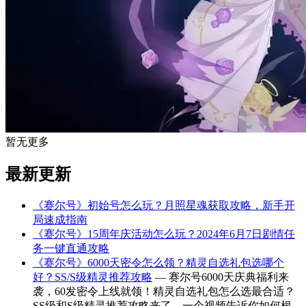
暂无更多
最新更新
《赛尔号》初始号怎么玩？月照星魂获取攻略，新手开
局速成指南
《赛尔号》15周年庆活动怎么玩？2024年6月7日剧情任
务一键直通攻略
《赛尔号》6000天密令怎么领？精灵自选礼包选哪个
好？SS/S级精灵推荐攻略
— 赛尔号6000天庆典福利来
袭，60发密令上线就领！精灵自选礼包怎么选最合适？
SS级和S级精灵推荐攻略来了，一个视频告诉你如何根