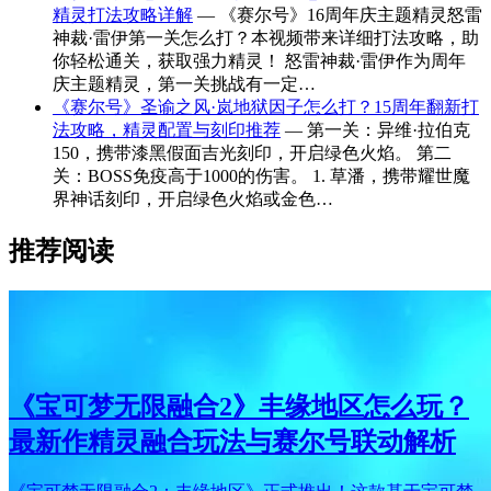
精灵打法攻略详解
— 《赛尔号》16周年庆主题精灵怒雷
神裁·雷伊第一关怎么打？本视频带来详细打法攻略，助
你轻松通关，获取强力精灵！ 怒雷神裁·雷伊作为周年
庆主题精灵，第一关挑战有一定…
《赛尔号》圣谕之风·岚地狱因子怎么打？15周年翻新打
法攻略，精灵配置与刻印推荐
— 第一关：异维·拉伯克
150，携带漆黑假面吉光刻印，开启绿色火焰。 第二
关：BOSS免疫高于1000的伤害。 1. 草潘，携带耀世魔
界神话刻印，开启绿色火焰或金色…
推荐阅读
《宝可梦无限融合2》丰缘地区怎么玩？
最新作精灵融合玩法与赛尔号联动解析