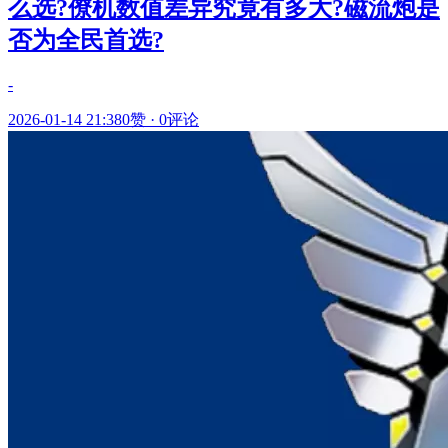
么选?僚机数值差异究竟有多大?磁流炮是
否为全民首选?
-
2026-01-14 21:38
0赞
·
0评论