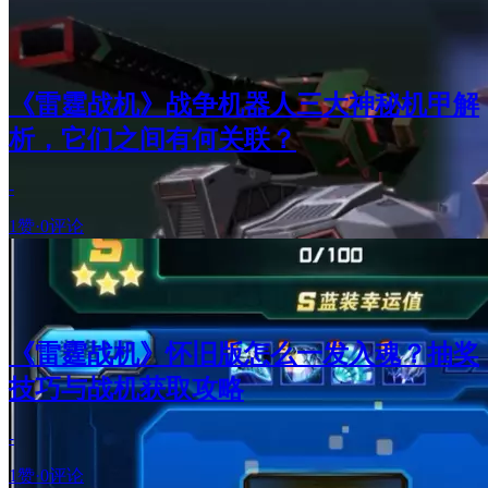
《雷霆战机》战争机器人三大神秘机甲解
析，它们之间有何关联？
-
1赞
·
0评论
《雷霆战机》怀旧版怎么一发入魂？抽奖
技巧与战机获取攻略
-
1赞
·
0评论