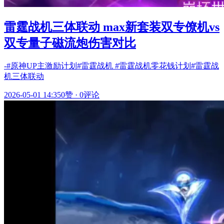
雷霆战机三体联动 max新套装双专僚机vs
双专量子磁流炮伤害对比
-#原神UP主激励计划#雷霆战机 #雷霆战机零花钱计划#雷霆战
机三体联动
2026-05-01 14:35
0赞
·
0评论