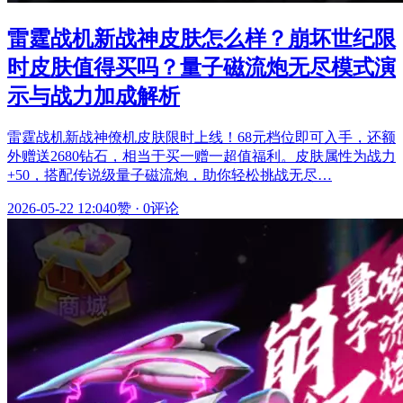
雷霆战机新战神皮肤怎么样？崩坏世纪限
时皮肤值得买吗？量子磁流炮无尽模式演
示与战力加成解析
雷霆战机新战神僚机皮肤限时上线！68元档位即可入手，还额
外赠送2680钻石，相当于买一赠一超值福利。皮肤属性为战力
+50，搭配传说级量子磁流炮，助你轻松挑战无尽…
2026-05-22 12:04
0赞
·
0评论