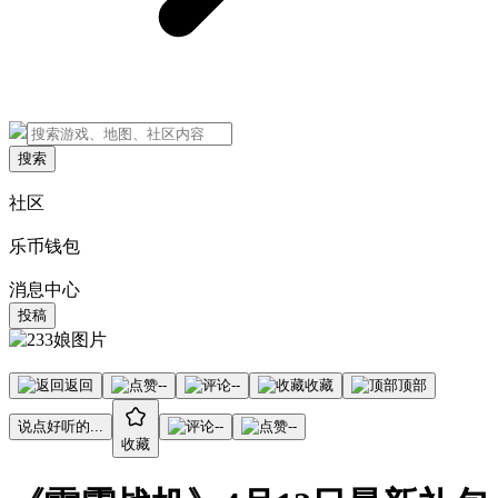
搜索
社区
乐币钱包
消息中心
投稿
返回
--
--
收藏
顶部
说点好听的...
--
--
收藏