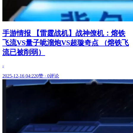
手游情报 【雷霆战机】战神僚机：熔铁
飞流VS量子呲溜炮VS超璇奇点 （熔铁飞
流已被削弱）
-
2025-12-16 04:22
0赞
·
0评论