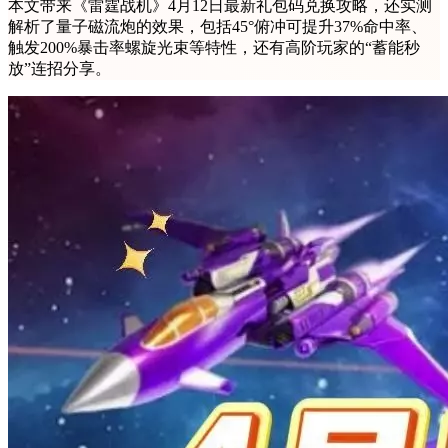
本文带来《雷霆战机》4月12日最新礼包码兑换攻略，还实测
解析了量子磁流炮的效果，包括45°俯冲可提升37%命中率、
触发200%暴击率螺旋光束等特性，还有高阶玩家的“蓄能秒
放”连招分享。