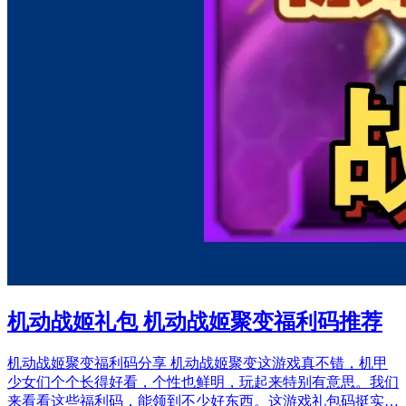
机动战姬礼包 机动战姬聚变福利码推荐
机动战姬聚变福利码分享 机动战姬聚变这游戏真不错，机甲
少女们个个长得好看，个性也鲜明，玩起来特别有意思。我们
来看看这些福利码，能领到不少好东西。这游戏礼包码挺实…