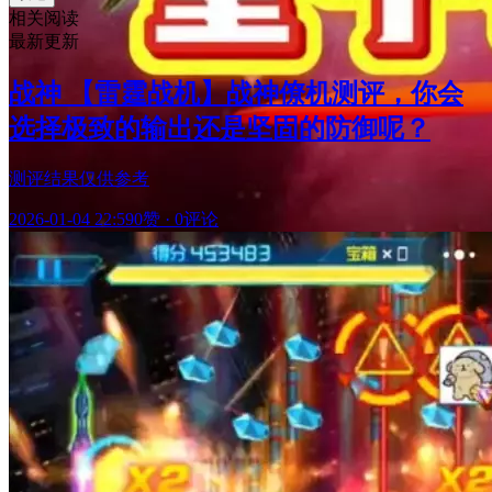
相关阅读
最新更新
战神 【雷霆战机】战神僚机测评，你会
选择极致的输出还是坚固的防御呢？
测评结果仅供参考
2026-01-04 22:59
0赞
·
0评论