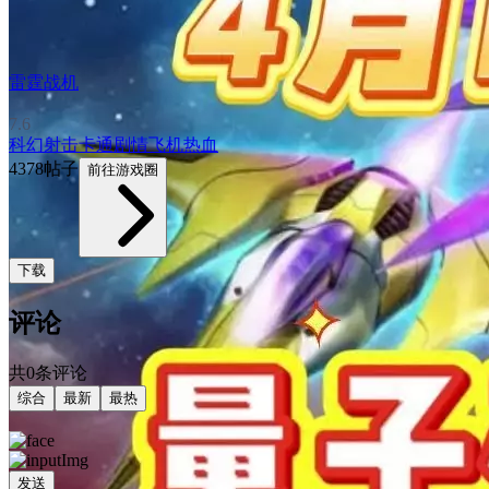
雷霆战机
7.6
科幻
射击
卡通
剧情
飞机
热血
4378帖子
前往游戏圈
下载
评论
共0条评论
综合
最新
最热
发送