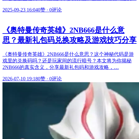
2025-09-23 16:04
0赞
·
0评论
《奥特曼传奇英雄》2NB666是什么意
思？最新礼包码兑换攻略及游戏技巧分享
《奥特曼传奇英雄》2NB666是什么意思？这个神秘代码是游
戏里的兑换码吗？还是玩家间的流行暗号？本文将为你揭秘
2NB666的真实含义，分享最新礼包码和游戏攻略，…
2026-07-10 19:18
0赞
·
0评论