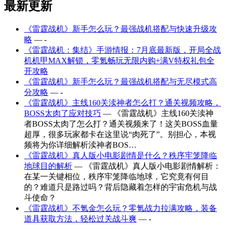
最新更新
《雷霆战机》新手怎么玩？最强战机搭配与快速升级攻
略
— -
《雷霆战机：集结》手游情报：7月底最新版，开局全战
机机甲MAX解锁，零氪畅玩无限内购+满V特权礼包全
开攻略
《雷霆战机》新手怎么玩？最强战机搭配与无尽模式高
分攻略
— -
《雷霆战机》主线160关渎神者怎么打？通关视频攻略，
BOSS太肉了应对技巧
— 《雷霆战机》主线160关渎神
者BOSS太肉了怎么打？通关视频来了！这关BOSS血量
超厚，很多玩家都卡在这里说“肉死了”。别担心，本视
频将为你详细解析渎神者BOS…
《雷霆战机》真人版小电影剧情是什么？秩序牢笼降临
地球目的解析
— 《雷霆战机》真人版小电影剧情解析：
在某一关键相位，秩序牢笼降临地球，它究竟有何目
的？难道只是路过吗？背后隐藏着怎样的宇宙危机与战
斗使命？
《雷霆战机》不氪金怎么玩？零氪战力拉满攻略，装备
道具获取方法，轻松过关战斗爽
— -