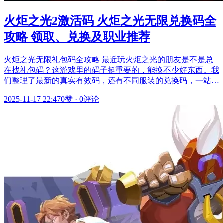
火炬之光2激活码 火炬之光无限兑换码全
攻略 领取、兑换及职业推荐
火炬之光无限礼包码全攻略 最近玩火炬之光的朋友是不是总
在找礼包码？这游戏里的码子挺重要的，能换不少好东西。我
们整理了最新的真实有效码，还有不同服装的兑换码，一站…
2025-11-17 22:47
0赞
·
0评论