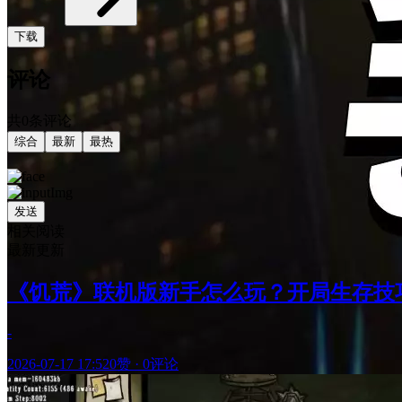
下载
评论
共0条评论
综合
最新
最热
发送
相关阅读
最新更新
《饥荒》联机版新手怎么玩？开局生存技
-
2026-07-17 17:52
0赞
·
0评论