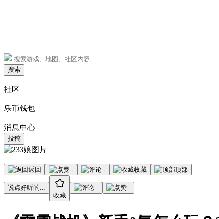
搜索
社区
乐币钱包
消息中心
投稿
返回
--
--
收藏
顶部
说点好听的...
--
--
收藏