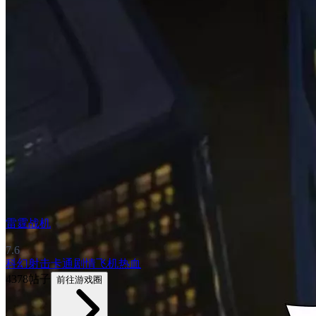
雷霆战机
7.6
科幻
射击
卡通
剧情
飞机
热血
4378帖子
前往游戏圈