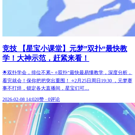
竞技 【星宝小课堂】元梦”双扑“最快教
学！大神示范，赶紧来看！
🌟双扑学会，排位不累~ ⭐双扑“最快最易懂教学，深度分析，
看完就会！保你把把突出重围！ ⭐2月25日周日19:30 ，元梦赛
事不打烊，锁定各大直播间，星宝们可…
2026-02-08 14:02
0赞
·
0评论