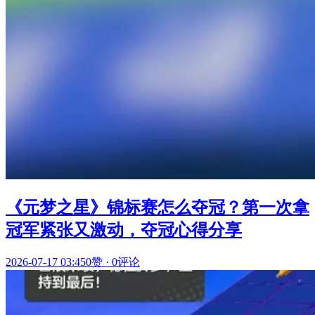
《元梦之星》锦标赛怎么夺冠？第一次拿
冠军紧张又激动，夺冠心得分享
2026-07-17 03:45
0赞
·
0评论