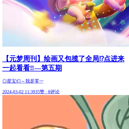
【元梦周刊】绘画又包揽了全局⁉️点进来
一起看看‼️—第五期
◎星宝们～我是零一
2024-03-02 11:39
35赞
·
8评论