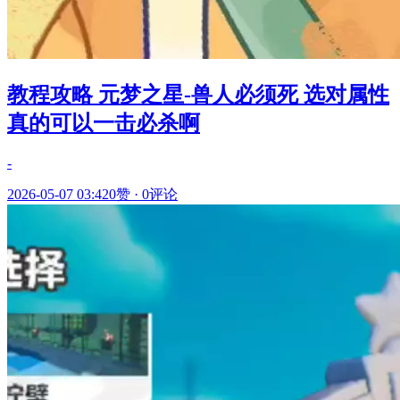
教程攻略 元梦之星-兽人必须死 选对属性
真的可以一击必杀啊
-
2026-05-07 03:42
0赞
·
0评论