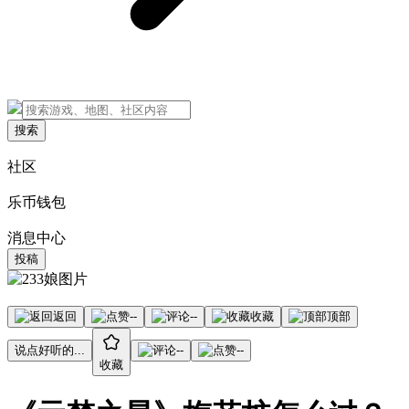
搜索
社区
乐币钱包
消息中心
投稿
返回
--
--
收藏
顶部
说点好听的...
--
--
收藏