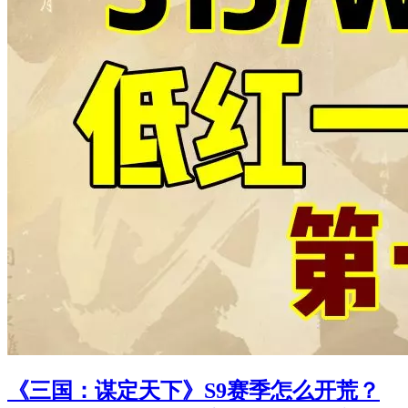
《三国：谋定天下》S9赛季怎么开荒？