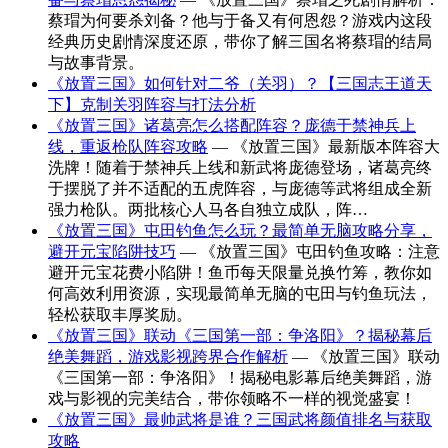
蔡瑁为何要杀刘备？他与于备又有何恩怨？游戏内这段
经典历史剧情深度还原，带你了解三国名将蔡瑁的结局
与故事背景。
《放置三国》如何针对二爷（关羽）？【三国志王道天
下】克制关羽阵容与打法分析
《放置三国》诸葛亮怎么搭配阵容？庞德于禁神兵上
线，重返枪队阵容攻略
— 《放置三国》最新版本阵容大
洗牌！随着于禁神兵上线和新武将庞德登场，诸葛亮终
于摆脱了并不适配的五虎阵容，与庞德等武将组成全新
强力枪队。两批核心人马各自独立成队，阵…
《放置三国》屯田钓鱼怎么玩？最简单无脑攻略分享，
避开元宝陷阱技巧
— 《放置三国》屯田钓鱼攻略：注意
避开元宝花费小陷阱！鱼币每天限量兑换竹筹，教你如
何高效利用资源，实现最简单无脑的屯田与钓鱼玩法，
轻松获取丰厚奖励。
《放置三国》联动《三国第一部：争洛阳》？揭秘幕后
绝美舞蹈，游戏影视跨界合作解析
— 《放置三国》联动
《三国第一部：争洛阳》！揭秘电影幕后绝美舞蹈，游
戏与影视的完美结合，带你领略不一样的视觉盛宴！
《放置三国》最帅武将是谁？三国武将颜值排名与获取
攻略