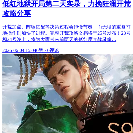
低红地狱开局第二天实录，力挽狂澜开荒
攻略分享
开荒加点、阵容搭配等决策过程会拖慢节奏，而无聊的重复打
地操作则加快了进程。完整开荒攻略文档将于25号发布！23号
和24号晚上，将为大家带来前两天的低红度实战录像…
2026-06-04 15:04
0赞
·
0评论