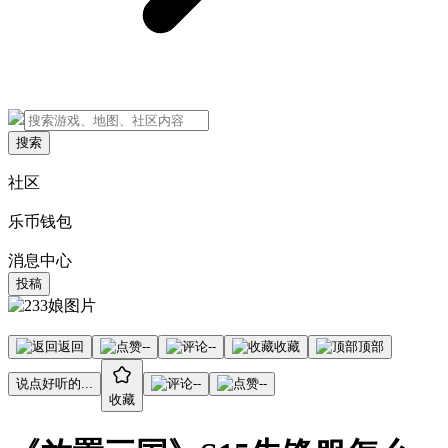
搜索
社区
乐币钱包
消息中心
投稿
返回
--
--
收藏
顶部
说点好听的...
--
--
收藏