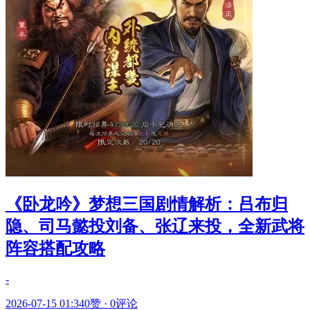
《卧龙吟》梦想三国剧情解析：吕布归
隐、司马懿投刘备、张辽来投，全新武将
阵容搭配攻略
-
2026-07-15 01:34
0赞
·
0评论