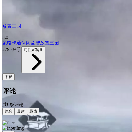
放置三国
8.0
策略
卡通
休闲益智
放置
三国
2795帖子
前往游戏圈
下载
评论
共0条评论
综合
最新
最热