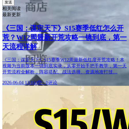
发送
相关阅读
最新更新
《三国：谋定天下》S15赛季低红怎么开
荒？W12周最新开荒攻略一镜到底，第一
天流程详解
《三国：谋定天下》S15赛季W12周最新低红度开荒攻略！本
视频为当前版本一镜到底实录，从零开始手把手教学，第一天
开荒流程全解析，阵容搭配、战法选择、资源地攻打技…
2026-06-04 13:16
0赞
·
0评论