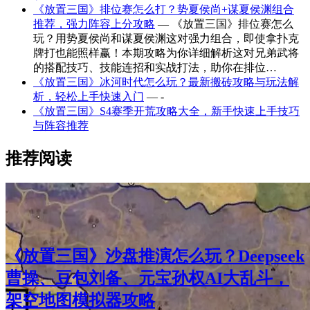
《放置三国》排位赛怎么打？势夏侯尚+谋夏侯渊组合
推荐，强力阵容上分攻略
— 《放置三国》排位赛怎么
玩？用势夏侯尚和谋夏侯渊这对强力组合，即使拿扑克
牌打也能照样赢！本期攻略为你详细解析这对兄弟武将
的搭配技巧、技能连招和实战打法，助你在排位…
《放置三国》冰河时代怎么玩？最新搬砖攻略与玩法解
析，轻松上手快速入门
— -
《放置三国》S4赛季开荒攻略大全，新手快速上手技巧
与阵容推荐
推荐阅读
《放置三国》沙盘推演怎么玩？Deepseek
曹操、豆包刘备、元宝孙权AI大乱斗，
架空地图模拟器攻略