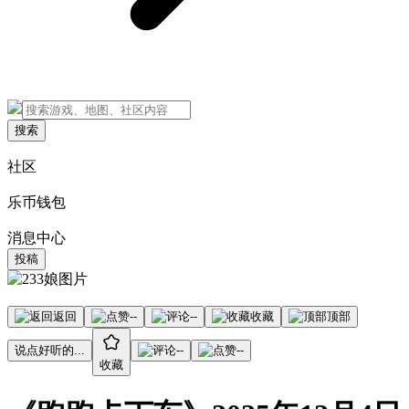
搜索
社区
乐币钱包
消息中心
投稿
返回
--
--
收藏
顶部
说点好听的...
--
--
收藏