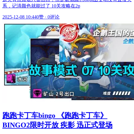
系，记清颜色就能过了 10关攻略在2p
2025-12-08 10:44
0赞
·
0评论
跑跑卡丁车bingo 《跑跑卡丁车》
BINGO2限时开放 疾影 迅正式登场