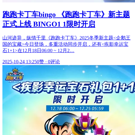
跑跑卡丁车bingo 《跑跑卡丁车》新主题
正式上线 BINGO1 1限时开启
山河迹异，纵情千里《跑跑卡丁车》2025冬季新主题<企鹅王
国的宝藏>今日登场，多重活动同步开启，还有<疾影幸运宝
石1+1>在12月18日06:00 ~ 12月2…
2025-10-24 13:25
0赞
·
0评论