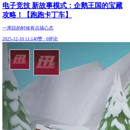
电子竞技 新故事模式：企鹅王国的宝藏
攻略！【跑跑卡丁车】
一周目的时候有点搞心态
2025-12-10 11:14
0赞
·
0评论