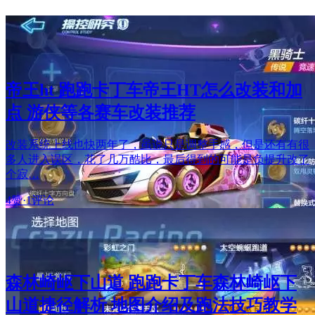
帝王ht 跑跑卡丁车帝王HT怎么改装和加
点 游侠等各赛车改装推荐
改装系统上线也快两年了，虽说只是调整手感，但是还有有很
多人进入误区，花了几万酷比，最后得到的可能是负提升改了
个寂…
4赞
·
1评论
森林崎岖下山道 跑跑卡丁车森林崎岖下
山道捷径解析 地图介绍及跑法技巧教学