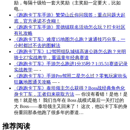
励，每隔十级给一套大奖励（主奖励一定要大，比如
电…
《跑跑卡丁车手游》繁荣山丘你问我答：重点问题大起
底，官方承诺不含糊！
《跑跑卡丁车手游》景德镇联名活动怎么玩？打卡社区
有礼攻略
《跑跑卡丁车》难度15地图怎么跑？速通技巧分享，一
小时都过不去的图解法
《跑跑卡丁车》L2驾照组队城镇高速公路怎么跑？光明
骑士Z7实战教学，重温童年经典赛道
《跑跑卡丁车》手游怎么跑进1分35秒？1:35.51赛道记录
实战教学
— -
《跑跑卡丁车》手游Pro驾照二星怎么过？零氪玩家街头
狂飙地图通关攻略
— -
《跑跑卡丁车》泰坦领主怎么获得？Boss战经典角色化
身卡丁车，王者归来获取方法
— 你没有看错！是他！是
他！就是他！ 我们当年在 Boss 战模式最后一关打过的
大 Boss——泰坦领主又回来了！ 这次，他以卡丁车的身
份重回那条他跑了很多年的赛道…
推荐阅读