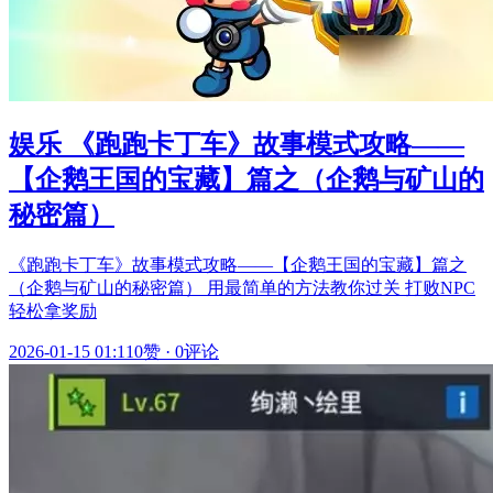
娱乐 《跑跑卡丁车》故事模式攻略——
【企鹅王国的宝藏】篇之（企鹅与矿山的
秘密篇）
《跑跑卡丁车》故事模式攻略——【企鹅王国的宝藏】篇之
（企鹅与矿山的秘密篇） 用最简单的方法教你过关 打败NPC
轻松拿奖励
2026-01-15 01:11
0赞
·
0评论