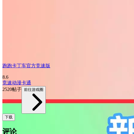
跑跑卡丁车官方竞速版
8.6
竞速
动漫
卡通
2520帖子
前往游戏圈
下载
评论