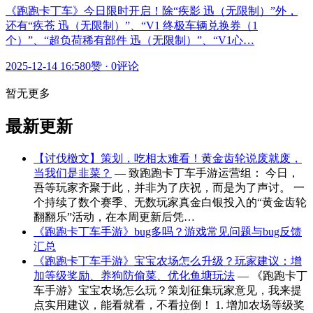
《跑跑卡丁车》今日限时开启！除“疾影 迅（无限制）”外，
还有“疾苍 迅（无限制）”、“V1 终极车辆兑换券（1
个）”、“超负荷稀有部件 迅（无限制）”、“V1心…
2025-12-14 16:58
0赞
·
0评论
暂无更多
最新更新
【讨伐檄文】策划，吃相太难看！黄金齿轮说废就废，
当我们是韭菜？
— 致跑跑卡丁车手游运营组： 今日，
吾等玩家齐聚于此，并非为了庆祝，而是为了声讨。 一
个持续了数个赛季、无数玩家真金白银投入的“黄金齿轮
翻翻乐”活动，在本周更新后凭…
《跑跑卡丁车手游》bug多吗？游戏常见问题与bug反馈
汇总
《跑跑卡丁车手游》宝宝农场怎么升级？玩家建议：增
加等级奖励、养狗防偷菜、优化鱼塘玩法
— 《跑跑卡丁
车手游》宝宝农场怎么玩？策划征集玩家意见，我来提
点实用建议，能看就看，不看拉倒！ 1. 增加农场等级奖