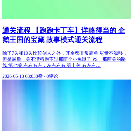
通关流程 【跑跑卡丁车】详略得当的 企
鹅王国的宝藏 故事模式通关流程
除了7关和10关比较创人之外，其余都非常简单 尽量不漂移，
但是最后一关不漂移跑不过那两个小兔崽子 PS：那两关的路
线 第七关 右右右左，左右右右 第十关 右左左…
2026-05-13 03:03
0赞
·
0评论