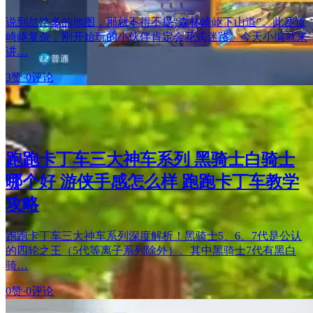
说到岔路多的地图，那就不得不提“森林崎岖下山道”。此赛道
崎岖复杂，刚开始玩的小伙伴肯定会花式迷路。今天小编就来
讲…
3赞
·
0评论
跑跑卡丁车三大神车系列 黑骑士白骑士
哪个好 游侠手感怎么样 跑跑卡丁车教学
攻略
跑跑卡丁车三大神车系列深度解析！黑骑士5、6、7代是公认
的四轮之王（5代等离子系列除外）。其中黑骑士7代有黑白
骑…
0赞
·
0评论