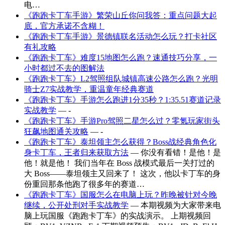
电…
《跑跑卡丁车手游》繁荣山丘你问我答：重点问题大起
底，官方承诺不含糊！
《跑跑卡丁车手游》景德镇联名活动怎么玩？打卡社区
有礼攻略
《跑跑卡丁车》难度15地图怎么跑？速通技巧分享，一
小时都过不去的图解法
《跑跑卡丁车》L2驾照组队城镇高速公路怎么跑？光明
骑士Z7实战教学，重温童年经典赛道
《跑跑卡丁车》手游怎么跑进1分35秒？1:35.51赛道记录
实战教学
— -
《跑跑卡丁车》手游Pro驾照二星怎么过？零氪玩家街头
狂飙地图通关攻略
— -
《跑跑卡丁车》泰坦领主怎么获得？Boss战经典角色化
身卡丁车，王者归来获取方法
— 你没有看错！是他！是
他！就是他！ 我们当年在 Boss 战模式最后一关打过的
大 Boss——泰坦领主又回来了！ 这次，他以卡丁车的身
份重回那条他跑了很多年的赛道…
《跑跑卡丁车》国服怎么在电脑上玩？昨晚被针对今晚
继续，公开处刑对手实战教学
— 本期视频为大家带来电
脑上玩国服《跑跑卡丁车》的实战演示。 上期视频回