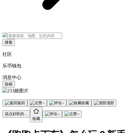
搜索
社区
乐币钱包
消息中心
投稿
返回
--
--
收藏
顶部
说点好听的...
--
--
收藏