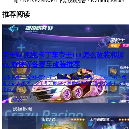
顾：BV1yVZNBwEr1 下期视频预告：BV1mJDpBvEkH
推荐阅读
帝王ht 跑跑卡丁车帝王HT怎么改装和加
点 游侠等各赛车改装推荐
改装系统上线也快两年了，虽说只是调整手感，但是还有有很
多人进入误区，花了几万酷比，最后得到的可能是负提升改了
个寂…
4赞
·
1评论