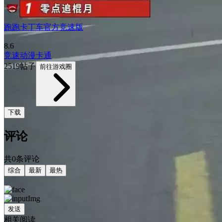
跑跑卡丁车官方竞速版
8.6
竞速
动漫
卡通
2519帖子
前往游戏圈
下载
评论
共0条评论
综合
最新
最热
发送
相关阅读