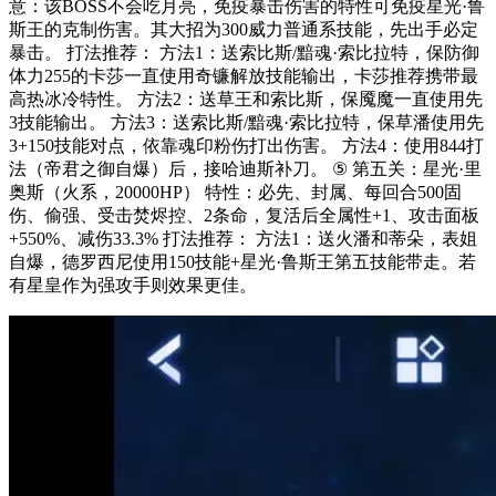
意：该BOSS不会吃月亮，免疫暴击伤害的特性可免疫星光·鲁
斯王的克制伤害。其大招为300威力普通系技能，先出手必定
暴击。 打法推荐： 方法1：送索比斯/黯魂·索比拉特，保防御
体力255的卡莎一直使用奇镰解放技能输出，卡莎推荐携带最
高热冰冷特性。 方法2：送草王和索比斯，保魇魔一直使用先
3技能输出。 方法3：送索比斯/黯魂·索比拉特，保草潘使用先
3+150技能对点，依靠魂印粉伤打出伤害。 方法4：使用844打
法（帝君之御自爆）后，接哈迪斯补刀。 ⑤ 第五关：星光·里
奥斯（火系，20000HP） 特性：必先、封属、每回合500固
伤、偷强、受击焚烬控、2条命，复活后全属性+1、攻击面板
+550%、减伤33.3% 打法推荐： 方法1：送火潘和蒂朵，表姐
自爆，德罗西尼使用150技能+星光·鲁斯王第五技能带走。若
有星皇作为强攻手则效果更佳。