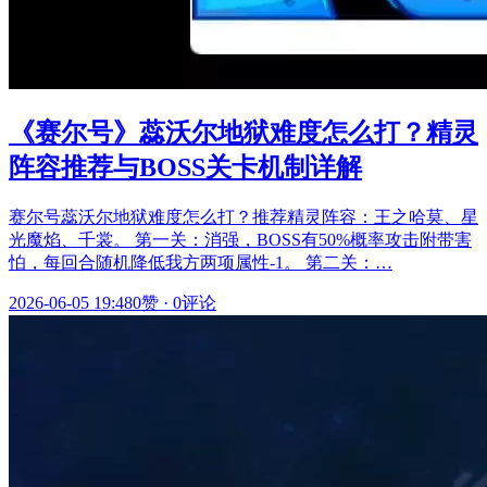
《赛尔号》蕊沃尔地狱难度怎么打？精灵
阵容推荐与BOSS关卡机制详解
赛尔号蕊沃尔地狱难度怎么打？推荐精灵阵容：王之哈莫、星
光魔焰、千裳。 第一关：消强，BOSS有50%概率攻击附带害
怕，每回合随机降低我方两项属性-1。 第二关：…
2026-06-05 19:48
0赞
·
0评论