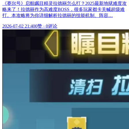
《赛尔号》启航瞩目精灵拉德丽怎么打？2025最新地狱难度攻
略来了！拉德丽作为高难度BOSS，很多玩家都卡关喊超级难
打。本攻略将为你详细解析拉德丽的技能机制、阵容…
2026-07-02 21:40
0赞
·
0评论