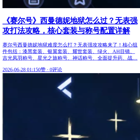
《赛尔号》西曼德妮地狱怎么过？无表强
攻打法攻略，核心套装与称号配置详解
赛尔号西曼德妮地狱难度怎么打？无表强攻攻略来了！核心组
件包括：漆黑套装、银翼套装、耀世套装、绿火、AH目镜、
吉光凤羽称号、星光之旅称号、神话称号、全面提升药、战…
2026-06-28 01:15
0赞
·
0评论