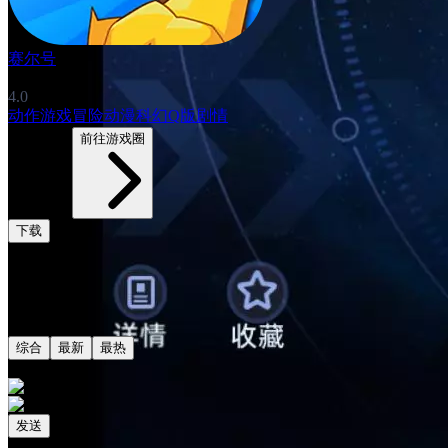
赛尔号
4.0
动作游戏
冒险
动漫
科幻
Q版
剧情
4525帖子
前往游戏圈
下载
评论
共0条评论
综合
最新
最热
发送
相关阅读