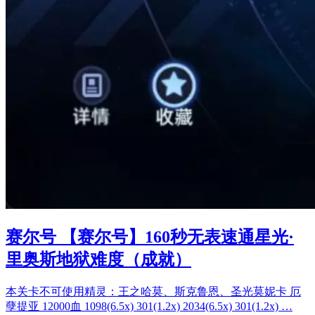
赛尔号 【赛尔号】160秒无表速通星光·
里奥斯地狱难度（成就）
本关卡不可使用精灵：王之哈莫、斯克鲁恩、圣光莫妮卡 厄
孽提亚 12000血 1098(6.5x) 301(1.2x) 2034(6.5x) 301(1.2x) …