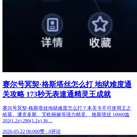
赛尔号冥契·格斯塔丝怎么打 地狱难度通
关攻略 173秒无表速通精灵王成就
赛尔号冥契·格斯塔丝地狱难度怎么打？本关卡不可使用王之
哈莫、潘克多斯、艾欧丽娅等强力精灵。 格斯塔丝 10000血
202(1.2x) 286(1.2x) 36…
2026-05-22 06:06
0赞
·
0评论