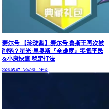
赛尔号 【玲珑酱】赛尔号 鲁斯王再次被
削弱？星光·里奥斯『全难度』零氪平民
&小康快速 稳定打法
2026-05-07 13:04
0赞
·
0评论