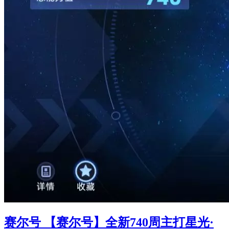
赛尔号 【赛尔号】全新740周主打星光·