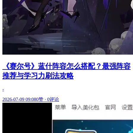
《赛尔号》蓝什阵容怎么搭配？最强阵容
推荐与学习力刷法攻略
-
2026-07-09 09:08
0赞
·
0评论