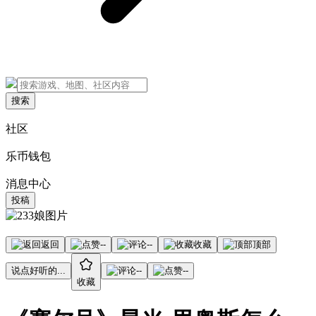
搜索
社区
乐币钱包
消息中心
投稿
返回
--
--
收藏
顶部
说点好听的...
--
--
收藏