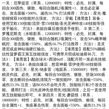
一关：厄孽提亚（草系，12000HP） 特性：必先、封属、每
回合300固伤、驱散、每回合随机2项属性+1、攻击必定暴
击、攻击面板+500%、减伤16.7% 打法推荐： 方法1：星光·魔
焰猩猩双160技能对点强攻。 方法2：穿戴【漆黑套】装备，
使用艾欧150技能/流荧·雪150技能/圣光灵神特攻140技能等强
攻手输出。 方法3：表姐自爆后接强攻手收割。 ② 第二关：
梦魇尼斯克（水暗影系，12000HP） 特性：必先、封属、每
回合300固伤、驱散、每回合随机2项属性+1、攻击50%概率睡
眠控、攻击面板+550%、减伤16.7% 打法推荐： 方法1：圣灵
谱尼或皮神站场硬扛输出。 方法2：【漆黑套】搭配55%睡眠
抗性菠萝霸王第五技能强攻，可携带月照或哈迪斯补刀。 方
法3：【漆黑套】配合绿火+西游buff，顶配月照一发必先技能
带走。 方法4：表姐自爆后，怒雷神裁·雷伊使用160技能强
攻。 ③ 第三关：星光·纳多雷（地面系，15000HP） 特性：单
精灵作战、必先、封属、每回合500固伤、驱散、登场5000盾
罩、攻击断回合&随机清我方一项技能PP、攻击面板+550%、
减伤33.3% 注意：该BOSS不会吃月亮，技能组只有2个攻击技
能。 通用打法：闪光皮神先使用先3技能消强，之后一直使用
第五技能输出即可。 ④ 第四关：星光·蘑菇怪（草系，
18000HP） 特性：必先、封属、每回合500固伤、偷强、每回
合全属性+1、免疫暴击伤害、攻击面板+550%、减伤33.3% 注