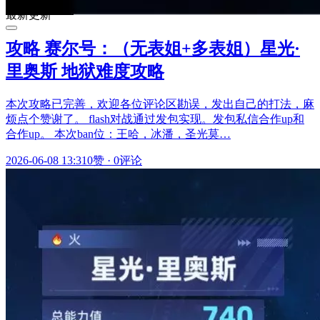
最新更新
攻略 赛尔号：（无表姐+多表姐）星光·
里奥斯 地狱难度攻略
本次攻略已完善，欢迎各位评论区勘误，发出自己的打法，麻
烦点个赞谢了。 flash对战通过发包实现。发包私信合作up和
合作up。 本次ban位：王哈，冰潘，圣光莫…
2026-06-08 13:31
0赞
·
0评论