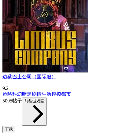
边狱巴士公司（国际服）
9.2
策略
科幻
暗黑
剧情
生活模拟
都市
5095帖子
前往游戏圈
下载