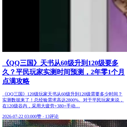
《QQ三国》天书从60级升到120级要多
久？平民玩家实测时间预测，2年零1个月
点满攻略
《QQ三国》120级玩家天书从60级升到120级需要多少时间？
实测数据来了！总经验需求高达2800%。对于平民玩家来说，
在120级谷内，采用大疲劳+380+手动…
2026-07-22 03:00
0赞
·
13评论