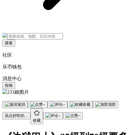
搜索
社区
乐币钱包
消息中心
投稿
返回
--
--
收藏
顶部
说点好听的...
--
--
收藏