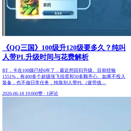
《QQ三国》100级升120级要多久？纯叫
人带PL升级时间与花费解析
RT，卡在100级已经6年了，最近想回归升级。目前经验
1551%，有400多个超级张飞扭蛋和50多颗齐心。如果不投入
装备，也不做日常任务，纯靠别人带PL（疲劳值…
2026-06-18 19:00
0赞
·
1评论