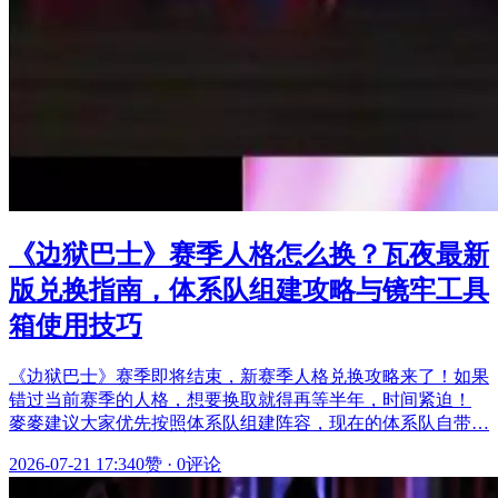
《边狱巴士》赛季人格怎么换？瓦夜最新
版兑换指南，体系队组建攻略与镜牢工具
箱使用技巧
《边狱巴士》赛季即将结束，新赛季人格兑换攻略来了！如果
错过当前赛季的人格，想要换取就得再等半年，时间紧迫！
麥麥建议大家优先按照体系队组建阵容，现在的体系队自带…
2026-07-21 17:34
0赞
·
0评论