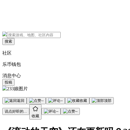
搜索
社区
乐币钱包
消息中心
投稿
返回
--
--
收藏
顶部
说点好听的...
--
--
收藏