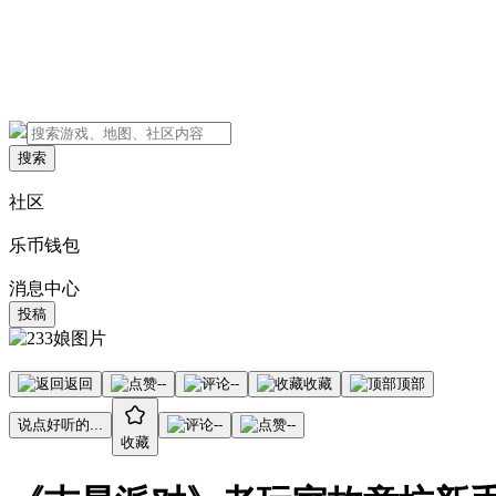
搜索
社区
乐币钱包
消息中心
投稿
返回
--
--
收藏
顶部
说点好听的...
--
--
收藏