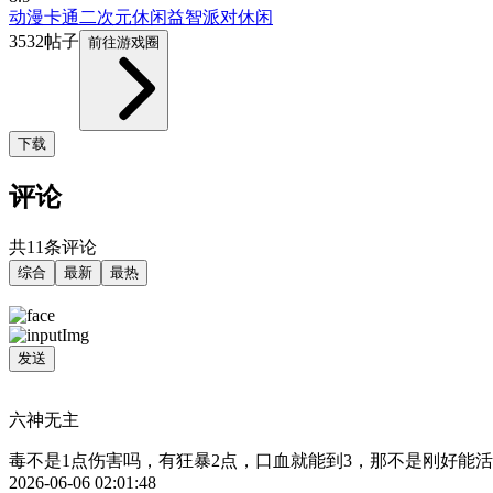
动漫
卡通
二次元
休闲益智
派对
休闲
3532帖子
前往游戏圈
下载
评论
共11条评论
综合
最新
最热
发送
六神无主
毒不是1点伤害吗，有狂暴2点，口血就能到3，那不是刚好能
2026-06-06 02:01:48