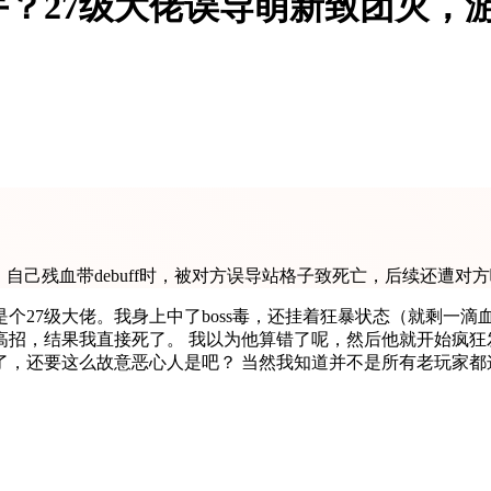
？27级大佬误导萌新致团灭，
，自己残血带debuff时，被对方误导站格子致死亡，后续还遭
27级大佬。我身上中了boss毒，还挂着狂暴状态（就剩一滴血
招，结果我直接死了。 我以为他算错了呢，然后他就开始疯狂
了，还要这么故意恶心人是吧？ 当然我知道并不是所有老玩家都