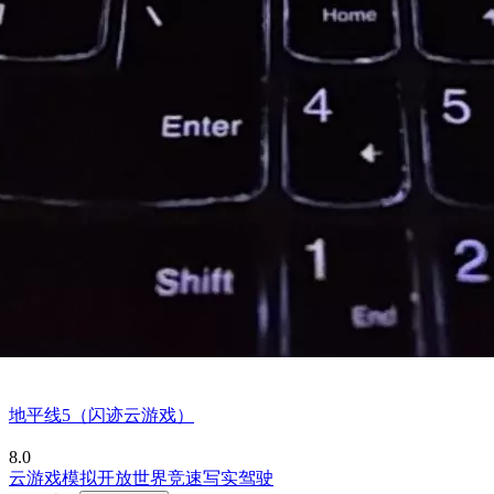
地平线5（闪迹云游戏）
8.0
云游戏
模拟
开放世界
竞速
写实
驾驶