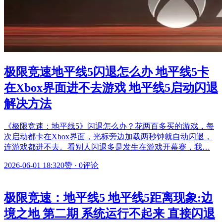
极限竞速地平线5闪退怎么办 地平线5卡
在Xbox界面进不去游戏 地平线5启动闪退
解决方法
《极限竞速：地平线5》闪退怎么办？花两百多买的游戏，每
次启动都卡在Xbox界面，光标旁边加载两秒钟就自动闪退，
连游戏都进不去。看别人闪退多是发生在游戏开幕赛，我…
2026-06-01 18:32
0赞
·
0评论
极限竞速：地平线5 地平线5距离现象:边
境之地 第二期 系统运行不起来 直接闪退