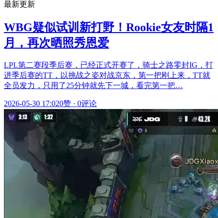
最新更新
WBG疑似试训新打野！Rookie女友时隔1
月，再次晒照秀恩爱
LPL第二赛段季后赛，已经正式开赛了，骑士之路零封IG，打
进季后赛的TT，以挑战之姿对战京东，第一把刚上来，TT就
全员发力，只用了25分钟就先下一城，看完第一把…
2026-05-30 17:02
0赞
·
0评论