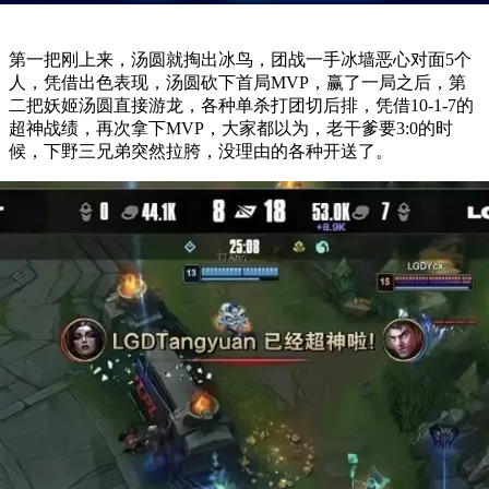
第一把刚上来，汤圆就掏出冰鸟，团战一手冰墙恶心对面5个
人，凭借出色表现，汤圆砍下首局MVP，赢了一局之后，第
二把妖姬汤圆直接游龙，各种单杀打团切后排，凭借10-1-7的
超神战绩，再次拿下MVP，大家都以为，老干爹要3:0的时
候，下野三兄弟突然拉胯，没理由的各种开送了。