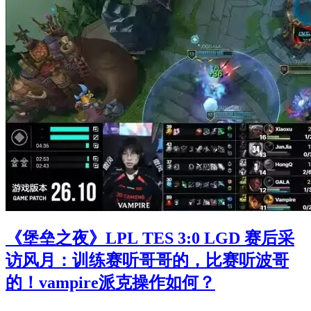
《堡垒之夜》LPL TES 3:0 LGD 赛后采
访风月：训练赛听哥哥的，比赛听波哥
的！vampire派克操作如何？