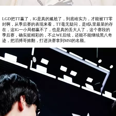
LGD把TT赢了，IG是真的尴尬了，到底啥实力，才能被TT零
封啊，从季后赛的表现来看，TT毫无疑问，是8队里最菜的存
在，这IG一小局都赢不了，也是真的丢大人了，这个赛段的
季后赛，确实挺精彩的，不止WE后续，还能不能继续黑八奇
迹，把滔搏哥掀翻，打进决赛拿到MSI的名额。