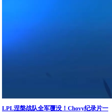
LPL涅槃战队全军覆没！Chovy纪录片一