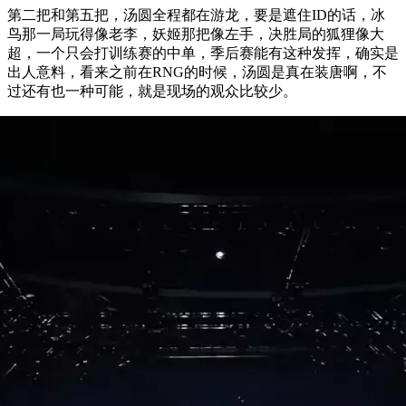
第二把和第五把，汤圆全程都在游龙，要是遮住ID的话，冰
鸟那一局玩得像老李，妖姬那把像左手，决胜局的狐狸像大
超，一个只会打训练赛的中单，季后赛能有这种发挥，确实是
出人意料，看来之前在RNG的时候，汤圆是真在装唐啊，不
过还有也一种可能，就是现场的观众比较少。