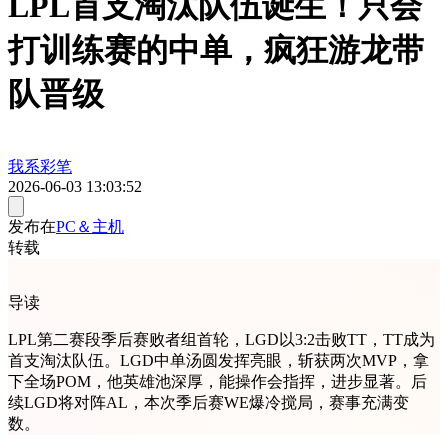
LPL首支淘汰队伍诞生！只会
打训练赛的中单，疯狂游龙带
队晋级
我系彩笔
2026-06-03 13:03:52
发布在
PC＆主机
转载
导读
LPL第二赛段季后赛败者组首轮，LGD以3:2击败TT，TT成为
首支淘汰队伍。LGD中单汤圆发挥亮眼，斩获两次MVP，拿
下全场POM，他英雄池深厚，能操作会指挥，进步显著。后
续LGD将对阵AL，本次季后赛WE爆冷搅局，赛事充满变
数。