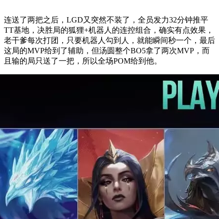
连送了两把之后，LGD又突然不装了，全员发力32分钟推平
TT基地，决胜局的狐狸+机器人的连控组合，确实有点效果，
老干爹每次打团，只要机器人勾到人，就能瞬间秒一个，最后
这局的MVP给到了辅助，但汤圆整个BO5拿了两次MVP，而
且输的局只送了一把，所以全场POM给到他。