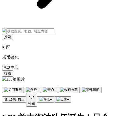
搜索
社区
乐币钱包
消息中心
投稿
返回
--
--
收藏
顶部
说点好听的...
--
--
收藏