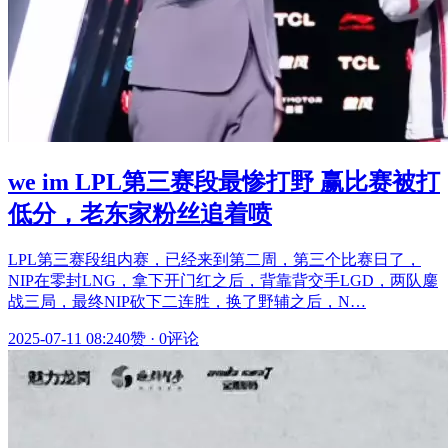
we im LPL第三赛段最惨打野 赢比赛被打
低分，老东家粉丝追着喷
LPL第三赛段组内赛，已经来到第二周，第三个比赛日了，
NIP在零封LNG，拿下开门红之后，背靠背交手LGD，两队鏖
战三局，最终NIP砍下二连胜，换了野辅之后，N…
2025-07-11 08:24
0赞
·
0评论