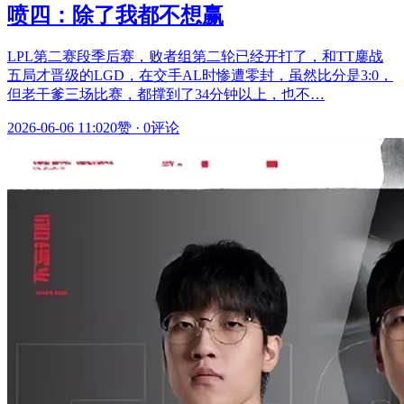
喷四：除了我都不想赢
LPL第二赛段季后赛，败者组第二轮已经开打了，和TT鏖战
五局才晋级的LGD，在交手AL时惨遭零封，虽然比分是3:0，
但老干爹三场比赛，都撑到了34分钟以上，也不…
2026-06-06 11:02
0赞
·
0评论