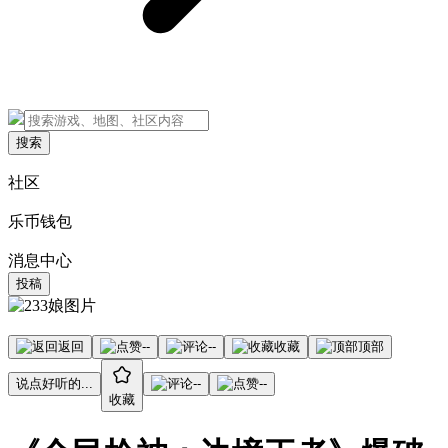
搜索
社区
乐币钱包
消息中心
投稿
返回
--
--
收藏
顶部
说点好听的...
--
--
收藏