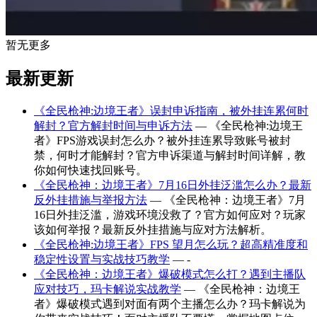
暂无更多
最新更新
《全民枪神:边境王者》误封申诉指南，被外挂连累何时
解封？官方解封时间与申诉方法
— 《全民枪神:边境王
者》FPS游戏误封怎么办？被外挂连累导致账号被封
禁，何时才能解封？官方申诉渠道与解封时间详解，教
你如何快速找回账号。
《全民枪神：边境王者》7月16日外挂泛滥怎么办？最新
反外挂措施与举报方法
— 《全民枪神：边境王者》7月
16日外挂泛滥，游戏环境没救了？官方如何应对？玩家
该如何举报？最新反外挂措施与应对方法解析。
《全民枪神:边境王者》FPS 望月怎么玩？超高精准度和
稳定性设置与实战技巧教学
— -
《全民枪神：边境王者》爆破模式怎么打？遇到主播队
应对技巧，玛卡解说实战教学
— 《全民枪神：边境王
者》爆破模式遇到对面有两个主播怎么办？玛卡解说为