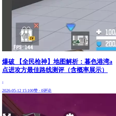
爆破 【全民枪神】地图解析：暮色港湾a
点进攻方最佳路线测评（含概率展示）
-
2026-05-12 15:10
0赞
·
0评论