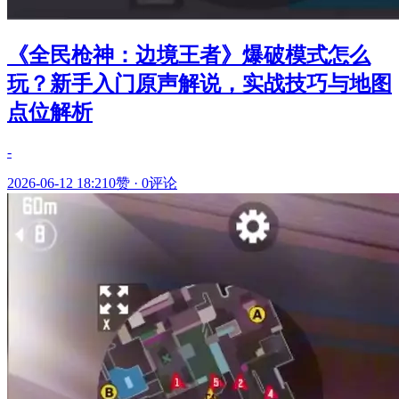
《全民枪神：边境王者》爆破模式怎么
玩？新手入门原声解说，实战技巧与地图
点位解析
-
2026-06-12 18:21
0赞
·
0评论