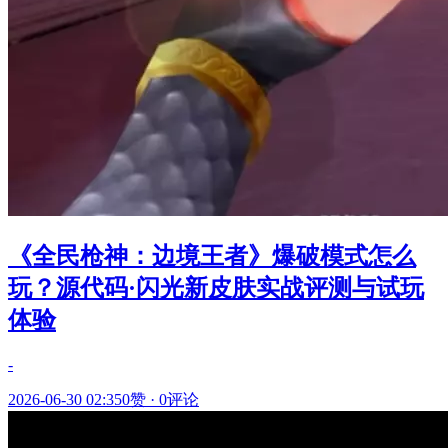
《全民枪神：边境王者》爆破模式怎么
玩？源代码·闪光新皮肤实战评测与试玩
体验
-
2026-06-30 02:35
0赞
·
0评论