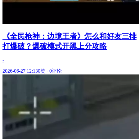
《全民枪神：边境王者》怎么和好友三排
打爆破？爆破模式开黑上分攻略
-
2026-06-27 12:13
0赞
·
0评论