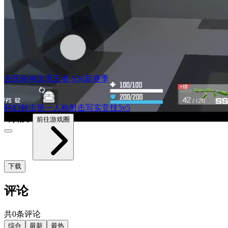
全民枪神边境王者-S36新赛季
7.1
科幻
射击
第一人称射击
写实
竞技
5v5
2万帖子
前往游戏圈
下载
评论
共0条评论
综合
最新
最热