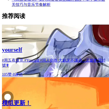
关技巧与音乐节奏解析
推荐阅读
yourself
#周五夜放克 #Yourself #同人创作 大齙牙不讓過，差點把我封
號✟
105赞
·
8评论
模组更新！