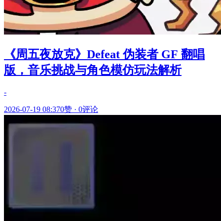
《周五夜放克》Defeat 伪装者 GF 翻唱
版，音乐挑战与角色模仿玩法解析
-
2026-07-19 08:37
0赞
·
0评论