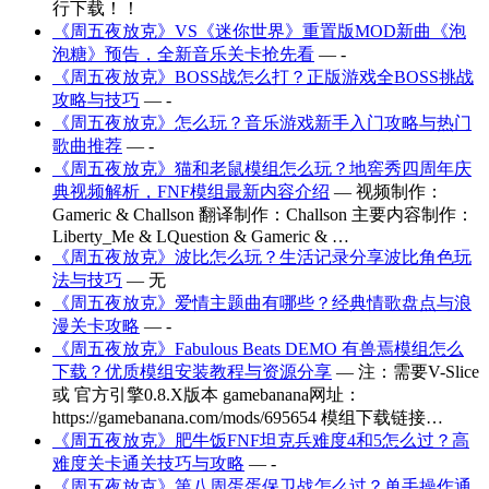
行下载！！
《周五夜放克》VS《迷你世界》重置版MOD新曲《泡
泡糖》预告，全新音乐关卡抢先看
— -
《周五夜放克》BOSS战怎么打？正版游戏全BOSS挑战
攻略与技巧
— -
《周五夜放克》怎么玩？音乐游戏新手入门攻略与热门
歌曲推荐
— -
《周五夜放克》猫和老鼠模组怎么玩？地窖秀四周年庆
典视频解析，FNF模组最新内容介绍
— 视频制作：
Gameric & Challson 翻译制作：Challson 主要内容制作：
Liberty_Me & LQuestion & Gameric & …
《周五夜放克》波比怎么玩？生活记录分享波比角色玩
法与技巧
— 无
《周五夜放克》爱情主题曲有哪些？经典情歌盘点与浪
漫关卡攻略
— -
《周五夜放克》Fabulous Beats DEMO 有兽焉模组怎么
下载？优质模组安装教程与资源分享
— 注：需要V-Slice
或 官方引擎0.8.X版本 gamebanana网址：
https://gamebanana.com/mods/695654 模组下载链接…
《周五夜放克》肥牛饭FNF坦克兵难度4和5怎么过？高
难度关卡通关技巧与攻略
— -
《周五夜放克》第八周蛋蛋保卫战怎么过？单手操作通