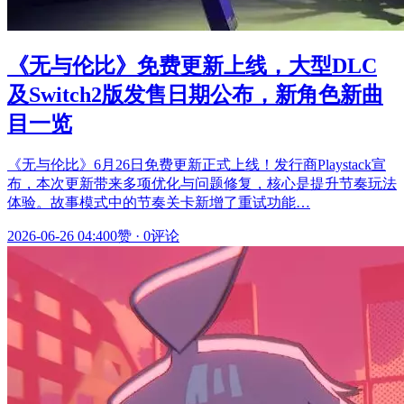
《无与伦比》免费更新上线，大型DLC
及Switch2版发售日期公布，新角色新曲
目一览
《无与伦比》6月26日免费更新正式上线！发行商Playstack宣
布，本次更新带来多项优化与问题修复，核心是提升节奏玩法
体验。故事模式中的节奏关卡新增了重试功能…
2026-06-26 04:40
0赞
·
0评论