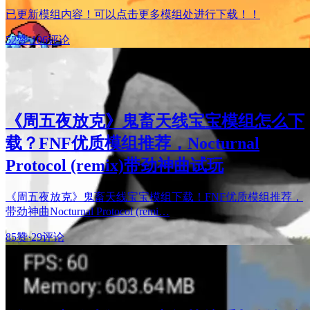
已更新模组内容！可以点击更多模组处进行下载！！
52赞
·
106评论
《周五夜放克》鬼畜天线宝宝模组怎么下
载？FNF优质模组推荐，Nocturnal
Protocol (remix)带劲神曲试玩
《周五夜放克》鬼畜天线宝宝模组下载！FNF优质模组推荐，
带劲神曲Nocturnal Protocol (remi…
85赞
·
29评论