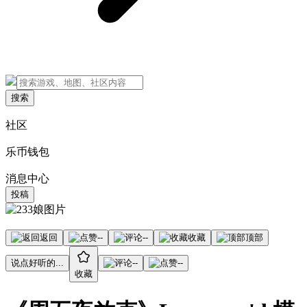
搜索
社区
乐币钱包
消息中心
投稿
返回
--
--
收藏
顶部
说点好听的...
--
--
收藏