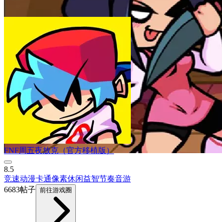
FNF周五夜放克（官方移植版）
8.5
竞速
动漫
卡通
像素
休闲益智
节奏音游
6683帖子
前往游戏圈