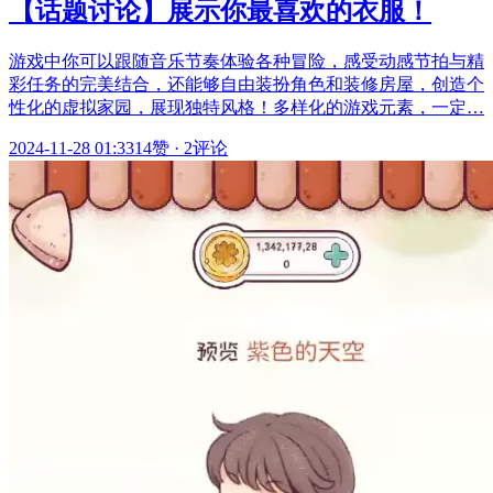
【话题讨论】展示你最喜欢的衣服！
游戏中你可以跟随音乐节奏体验各种冒险，感受动感节拍与精
彩任务的完美结合，还能够自由装扮角色和装修房屋，创造个
性化的虚拟家园，展现独特风格！多样化的游戏元素，一定…
2024-11-28 01:33
14赞
·
2评论