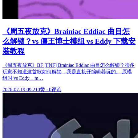
《周五夜放克》Brainiac Eddiac 曲目怎
么解锁？vs 僵王博士模组 vs Eddy 下载安
装教程
《周五夜放克》BF [FNF] Brainiac Eddiac 曲目怎么解锁？很多
玩家不知道这首歌如何解锁，我是直接开编辑器玩的。 原模
组叫 vs Eddy，m…
2026-07-19 09:21
0赞
·
0评论