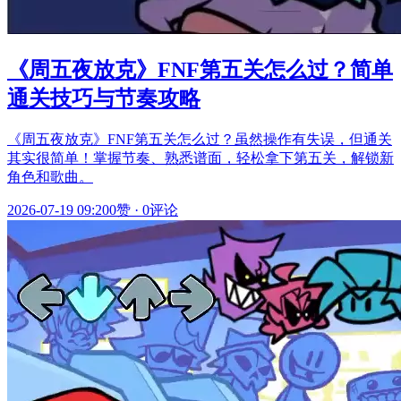
《周五夜放克》FNF第五关怎么过？简单
通关技巧与节奏攻略
《周五夜放克》FNF第五关怎么过？虽然操作有失误，但通关
其实很简单！掌握节奏、熟悉谱面，轻松拿下第五关，解锁新
角色和歌曲。
2026-07-19 09:20
0赞
·
0评论