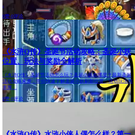
-
0赞
·
0评论
《水浒Q传》圣诞节活动攻略：圣诞小妖
位置、玩法与奖励全解析
《水浒Q传》圣诞节活动怎么玩？圣诞小妖在哪里？最新圣诞
活动攻略来袭，带你快速了解圣诞小妖刷新位置、活动玩法与
丰厚…
0赞
·
0评论
《水浒Q传》水浒小侠人偶怎么样？第一