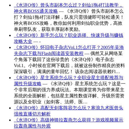
《水浒Q传》曾头市副本怎么过？剑仙1拖4打法教学，
神火将BOSS通关攻略
— 《水浒Q传》曾头市副本怎么
打？剑仙1拖4打法详解，队友只需强健即可轻松通关！
神火将BOSS攻略，教你如何利用剑仙职业优势，高效
单刷带队友，获取丰厚副本奖励。
《水浒Q传》新手怎么玩？职业选择、快速升级与赚钱
攻略大全
— -
《水浒Q传》怀旧电子杂志Vol.1怎么打开？2005年吴渔
夫杂志下载与Flash阅读器安装教程
— 偶然又从网络某
个角落下载回了这份珍贵的《水浒Q传》电子杂志
Vol.1。小时候在官网下载后，就被这份制作精良的资料
深深吸引，满满的童年回忆！ 该杂志阅读器依赖Fl…
《水浒Q传》星主系统怎么玩？全职业星主搭配推荐与
属性升级攻略
— 《水浒Q传》星主系统怎么玩？这是一
个非常后期的强力养成玩法。本期课堂将为你带来星主
系统的全面解析，包括星主属性数值详解、升级所需资
源以及全职业（如剑客、法师、医…
《水浒Q传》高配无剑客阵容怎么玩？寒浪九术医曾头
强推直播切片解析
《水浒Q传》高级神骑拉轰燕怎么获得？游戏视频展示
拉轰燕属性与外观