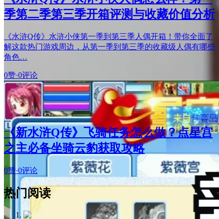
季第二季第三季开箱评测与收藏价值分析
《水浒Q传》水浒小侠第一季到第三季人偶开箱！带你全面了
解这款热门游戏周边，从第一季到第三季的收藏级人偶有哪些
角色…
0赞
·
0评论
《新水浒Q传》飞骑任务怎么做？点星宫
之主必备坐骑云豹获取攻略
0赞
·
0评论
热门阅读