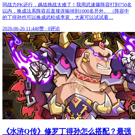
同战力PK还行，越战挑战太难了！我用武速爆阵容打到750名
以内，换成法系阵容后直接连输掉到1000名开外。 （阵容中
的丁得孙也可以换成武松或李衮，大家可以试试看…
2026-06-26 11:44
0赞
·
0评论
《水浒Q传》修罗丁得孙怎么搭配？最强