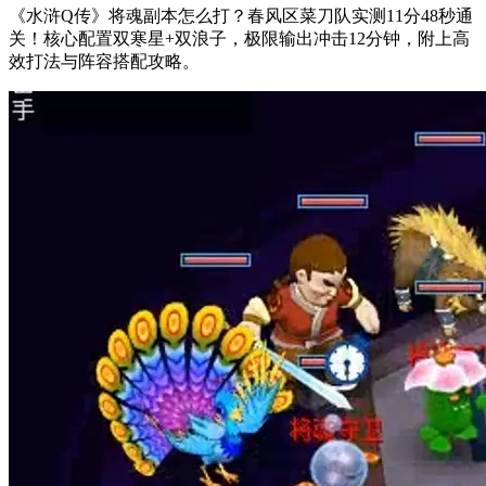
《水浒Q传》将魂副本怎么打？春风区菜刀队实测11分48秒通
关！核心配置双寒星+双浪子，极限输出冲击12分钟，附上高
效打法与阵容搭配攻略。