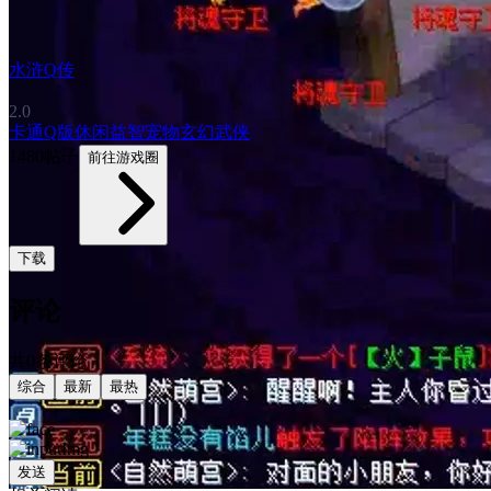
水浒Q传
2.0
卡通
Q版
休闲益智
宠物
玄幻
武侠
1480帖子
前往游戏圈
下载
评论
共0条评论
综合
最新
最热
发送