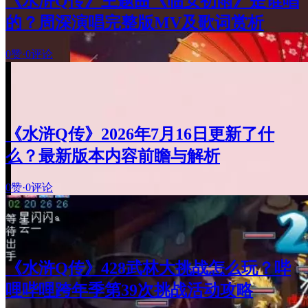
《水浒Q传》主题曲《临安初雨》是谁唱
的？周深演唱完整版MV及歌词赏析
0赞
·
0评论
《水浒Q传》2026年7月16日更新了什
么？最新版本内容前瞻与解析
0赞
·
0评论
《水浒Q传》428武林大挑战怎么玩？哔
哩哔哩跨年季第39次挑战活动攻略