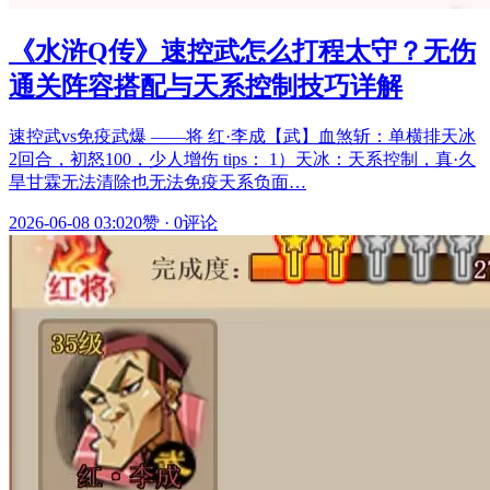
《水浒Q传》速控武怎么打程太守？无伤
通关阵容搭配与天系控制技巧详解
速控武vs免疫武爆 ——将 红·李成【武】血煞斩：单横排天冰
2回合，初怒100，少人增伤 tips： 1）天冰：天系控制，真·久
旱甘霖无法清除也无法免疫天系负面…
2026-06-08 03:02
0赞
·
0评论