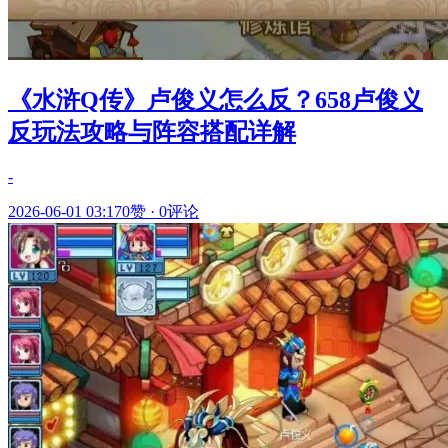
《水浒Q传》卢俊义怎么反？658卢俊义
反玩法攻略与阵容搭配详解
-
2026-06-01 03:17
0赞
·
0评论