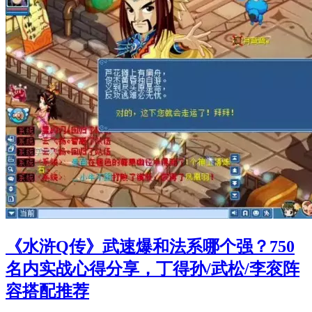
《水浒Q传》武速爆和法系哪个强？750
名内实战心得分享，丁得孙/武松/李衮阵
容搭配推荐