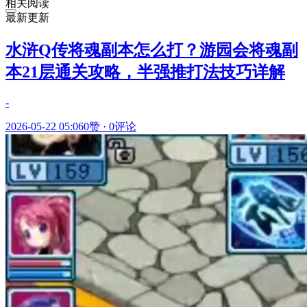
相关阅读
最新更新
水浒Q传将魂副本怎么打？游园会将魂副
本21层通关攻略，半强推打法技巧详解
-
2026-05-22 05:06
0赞
·
0评论