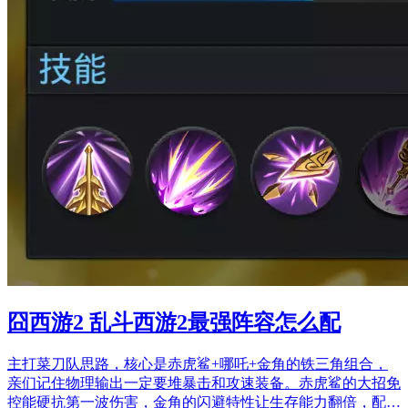
囧西游2 乱斗西游2最强阵容怎么配
主打菜刀队思路，核心是赤虎鲨+哪吒+金角的铁三角组合，
亲们记住物理输出一定要堆暴击和攻速装备。赤虎鲨的大招免
控能硬抗第一波伤害，金角的闪避特性让生存能力翻倍，配…