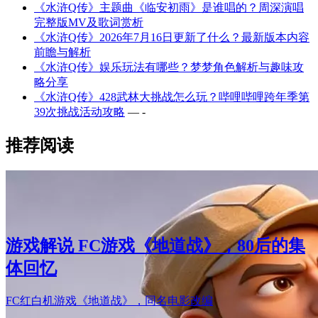
《水浒Q传》主题曲《临安初雨》是谁唱的？周深演唱
完整版MV及歌词赏析
《水浒Q传》2026年7月16日更新了什么？最新版本内容
前瞻与解析
《水浒Q传》娱乐玩法有哪些？梦梦角色解析与趣味攻
略分享
《水浒Q传》428武林大挑战怎么玩？哔哩哔哩跨年季第
39次挑战活动攻略
— -
推荐阅读
游戏解说 FC游戏《地道战》，80后的集
体回忆
FC红白机游戏《地道战》，同名电影改编