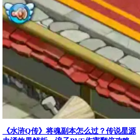
《水浒Q传》将魂副本怎么过？传说星源