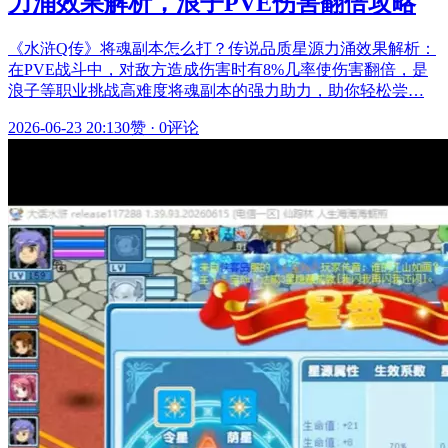
力涌效果解析，浪子PVE伤害翻倍攻略
《水浒Q传》将魂副本怎么打？传说品质星源力涌效果解析：
在PVE战斗中，对敌方造成伤害时有8%几率使伤害翻倍，是
浪子等职业挑战高难度将魂副本的强力助力，助你轻松尝…
2026-06-23 20:13
0赞
·
0评论