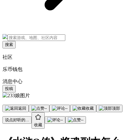
搜索
社区
乐币钱包
消息中心
投稿
返回
--
--
收藏
顶部
说点好听的...
--
--
收藏