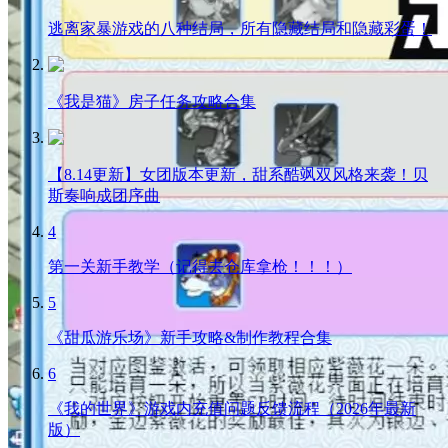
逃离家暴游戏的八种结局，所有隐藏结局和隐藏彩蛋！
《我是猫》房子任务攻略合集
【8.14更新】女团版本更新，甜系酷飒双风格来袭！贝
斯奏响成团序曲
4
第一关新手教学（记得去仓库拿枪！！！）
5
《甜瓜游乐场》新手攻略&制作教程合集
6
《我的世界》游戏内充值问题反馈流程（2026年最新
版）