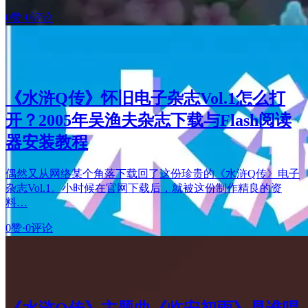
0赞
·
0评论
《水浒Q传》怀旧电子杂志Vol.1怎么打
开？2005年吴渔夫杂志下载与Flash阅读
器安装教程
偶然又从网络某个角落下载回了这份珍贵的《水浒Q传》电子
杂志Vol.1。小时候在官网下载后，就被这份制作精良的资
料…
0赞
·
0评论