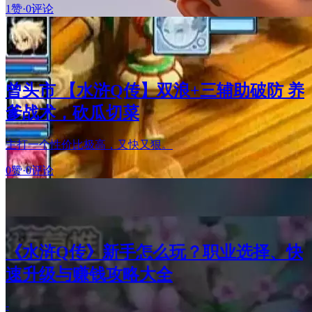
1赞
·
0评论
曾头市 【水浒Q传】双浪+三辅助破防 养
爹战术，砍瓜切菜
主打一个性价比极高，又快又狠。
0赞
·
0评论
《水浒Q传》新手怎么玩？职业选择、快
速升级与赚钱攻略大全
-