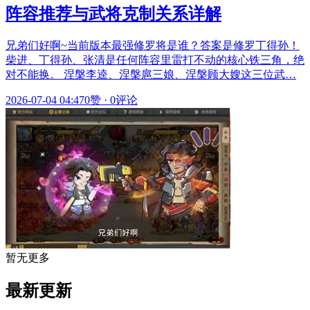
阵容推荐与武将克制关系详解
兄弟们好啊~当前版本最强修罗将是谁？答案是修罗丁得孙！
柴进、丁得孙、张清是任何阵容里雷打不动的核心铁三角，绝
对不能换。 涅槃李逵、涅槃扈三娘、涅槃顾大嫂这三位武…
2026-07-04 04:47
0赞
·
0评论
暂无更多
最新更新