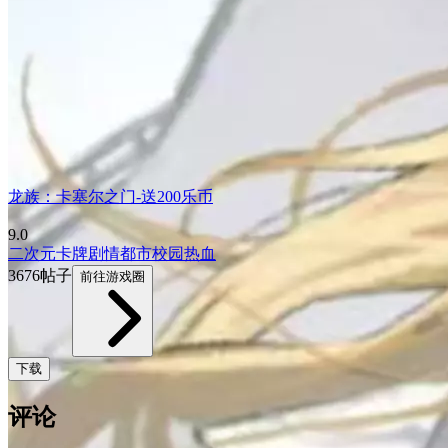
龙族：卡塞尔之门-送200乐币
9.0
二次元
卡牌
剧情
都市
校园
热血
3676帖子
前往游戏圈
下载
评论