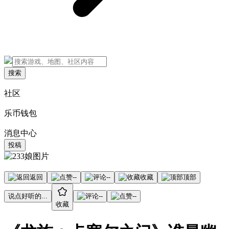
搜索
社区
乐币钱包
消息中心
投稿
返回
--
--
收藏
顶部
说点好听的...
--
--
收藏