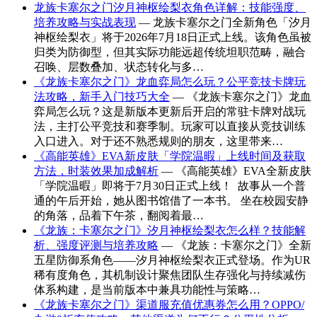
龙族卡塞尔之门汐月神枢绘梨衣角色详解：技能强度、
培养攻略与实战表现
— 龙族卡塞尔之门全新角色「汐月
神枢绘梨衣」将于2026年7月18日正式上线。该角色虽被
归类为防御型，但其实际功能远超传统坦职范畴，融合
召唤、层数叠加、状态转化与多…
《龙族卡塞尔之门》龙血弈局怎么玩？公平竞技卡牌玩
法攻略，新手入门技巧大全
— 《龙族卡塞尔之门》龙血
弈局怎么玩？这是新版本更新后开启的常驻卡牌对战玩
法，主打公平竞技和赛季制。玩家可以直接从竞技训练
入口进入。对于还不熟悉规则的朋友，这里带来…
《高能英雄》EVA新皮肤「学院温暇」上线时间及获取
方法，时装效果加成解析
— 《高能英雄》EVA全新皮肤
「学院温暇」即将于7月30日正式上线！ ​ 故事从一个普
通的午后开始，她从图书馆借了一本书。 坐在校园安静
的角落，品着下午茶，翻阅着最…
《龙族：卡塞尔之门》汐月神枢绘梨衣怎么样？技能解
析、强度评测与培养攻略
— 《龙族：卡塞尔之门》全新
五星防御系角色——汐月神枢绘梨衣正式登场。作为UR
稀有度角色，其机制设计聚焦团队生存强化与持续减伤
体系构建，是当前版本中兼具功能性与策略…
《龙族卡塞尔之门》渠道服充值优惠券怎么用？OPPO/