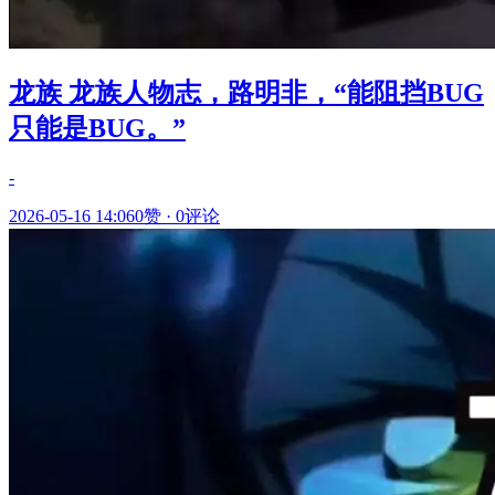
龙族 龙族人物志，路明非，“能阻挡BUG
只能是BUG。”
-
2026-05-16 14:06
0赞
·
0评论