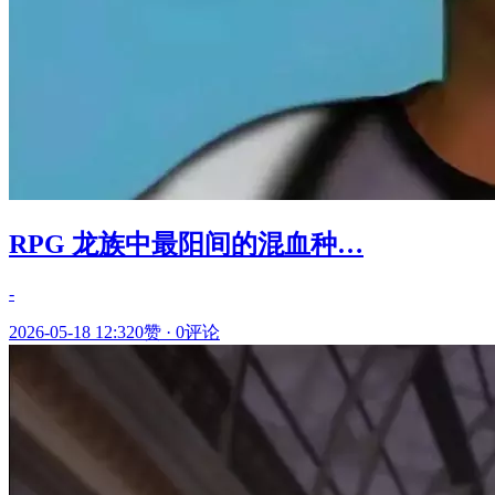
RPG 龙族中最阳间的混血种…
-
2026-05-18 12:32
0赞
·
0评论