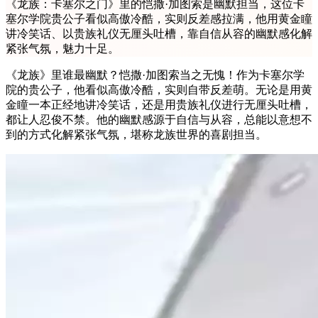
《龙族：卡塞尔之门》里的恺撒·加图索是幽默担当，这位卡
塞尔学院贵公子看似高傲冷酷，实则反差感拉满，他用黄金瞳
讲冷笑话、以贵族礼仪无厘头吐槽，靠自信从容的幽默感化解
紧张气氛，魅力十足。
《龙族》里谁最幽默？恺撒·加图索当之无愧！作为卡塞尔学
院的贵公子，他看似高傲冷酷，实则自带反差萌。无论是用黄
金瞳一本正经地讲冷笑话，还是用贵族礼仪进行无厘头吐槽，
都让人忍俊不禁。他的幽默感源于自信与从容，总能以意想不
到的方式化解紧张气氛，堪称龙族世界的喜剧担当。