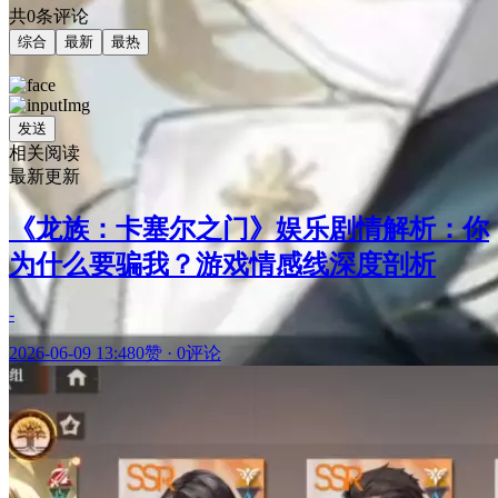
共0条评论
综合
最新
最热
发送
相关阅读
最新更新
《龙族：卡塞尔之门》娱乐剧情解析：你
为什么要骗我？游戏情感线深度剖析
-
2026-06-09 13:48
0赞
·
0评论