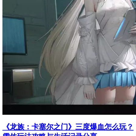
《龙族：卡塞尔之门》三度爆血怎么玩？