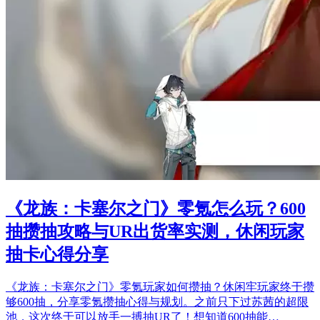
《龙族：卡塞尔之门》零氪怎么玩？600
抽攒抽攻略与UR出货率实测，休闲玩家
抽卡心得分享
《龙族：卡塞尔之门》零氪玩家如何攒抽？休闲牢玩家终于攒
够600抽，分享零氪攒抽心得与规划。之前只下过苏茜的超限
池，这次终于可以放手一搏抽UR了！想知道600抽能…