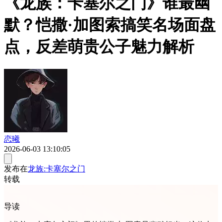
《龙族：卡塞尔之门》谁最幽
默？恺撒·加图索搞笑名场面盘
点，反差萌贵公子魅力解析
恋曦
2026-06-03 13:10:05
发布在
龙族:卡塞尔之门
转载
导读