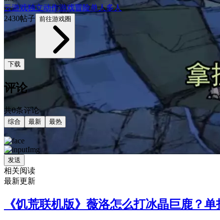
云游戏
独立
动作游戏
冒险
单人
多人
2430帖子
前往游戏圈
下载
评论
共0条评论
综合
最新
最热
发送
相关阅读
最新更新
《饥荒联机版》薇洛怎么打冰晶巨鹿？单