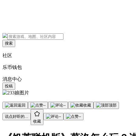
搜索
社区
乐币钱包
消息中心
投稿
返回
--
--
收藏
顶部
说点好听的...
--
--
收藏