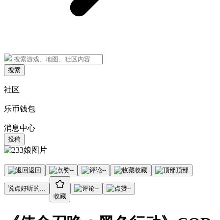
搜索
社区
乐币钱包
消息中心
投稿
返回
--
--
收藏
顶部
说点好听的...
--
--
收藏