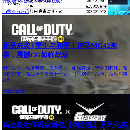
开奖啦~恭喜以下小伙伴获奖~
55赞
·
505评论
新品来袭 | 重生与和平！神话MG42来
袭，震撼CG如临战场
钢铁洪流，滚滚向前，炮火横飞，硝烟弥漫。宁静的村庄、繁
华的都市，在战争中被毁于一旦。【永别了！战争】活动即将
在5…
16赞
·
5评论
高达联动传说级角色【钢之魂】系列化实