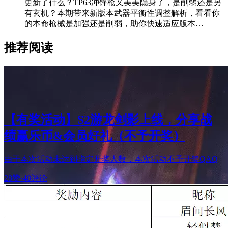
更新了什么？TP63冲锋枪又美美隐身了，是削弱还是另
有玄机？本期带来新版本武器平衡性调整解析，看看你
的本命枪械是加强还是削弱，助你快速适应版本…
推荐阅读
【有奖活动】S2游龙剑影上线，分享战
绩赢乐币&会员好礼（不予开奖）
由于本次活动未达到指定开奖人数，本次活动不予开奖QAQ
28赞
·
48评论