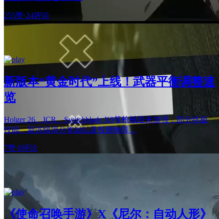
255赞
·
24评论
新版本“黄金时代”上线！武器平衡调整速
览
Holger 26、ICR、Switchblade X9等枪械迎来加强，部分终极
技能、新连续得分奖励以及投掷物等…
7赞
·
0评论
《使命召唤手游》X《尼尔：自动人形》