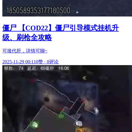
僵尸 【COD22】僵尸引导模式挂机升
级、刷枪全攻略
可接代肝，详情可聊~
2025-11-29 00:11
0赞
·
0评论