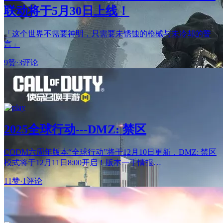
联动将于5月30日上线！
「这个世界不需要神明，只需要未锈蚀的枪械与未冷却的誓
言」
9赞
·
3评论
2025全球行动---DMZ: 禁区
CODM六周年版本“全球行动”将于12月10日更新，DMZ: 禁区
模式将于12月11日8:00开启！版本一手情报…
11赞
·
1评论