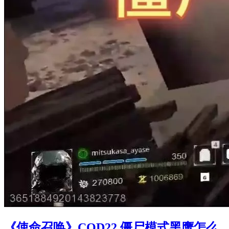
《使命召唤》COD22 僵尸模式黑鹰怎么