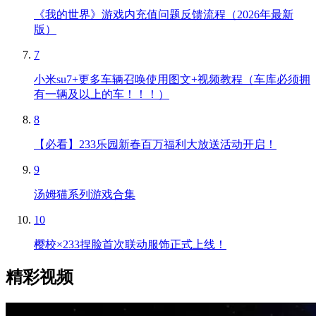
《我的世界》游戏内充值问题反馈流程（2026年最新
版）
7
小米su7+更多车辆召唤使用图文+视频教程（车库必须拥
有一辆及以上的车！！！）
8
【必看】233乐园新春百万福利大放送活动开启！
9
汤姆猫系列游戏合集
10
樱校×233捏脸首次联动服饰正式上线！
精彩视频