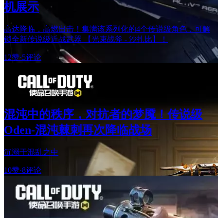
机展示
高达降临，高燃出击！集满该系列化的4个传说级角色，可解
锁全新传说级近战武器 【光束战斧 - 沙扎比】！
12赞
·
5评论
混沌中的秩序，对抗者的梦魇！传说级
Oden-混沌棘刺再次降临战场
沉溺于混乱之中
10赞
·
8评论