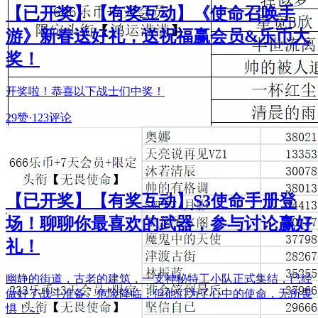
【已开奖】【有奖互动】《使命召唤手
游》新春送好礼，送祝福赢会员&乐币大
奖！
开奖啦！恭喜以下战士们中奖！
29赞
·
123评论
【已开奖】【有奖互动】S3使命手册登
场！聊聊你最喜欢的武器，参与讨论赢好
礼！
幽静的街道，古老的建筑，一支神秘特工小队正式集结，已经
做好了战斗准备。危险降临，但他们为了心中的使命，无所畏
惧！…