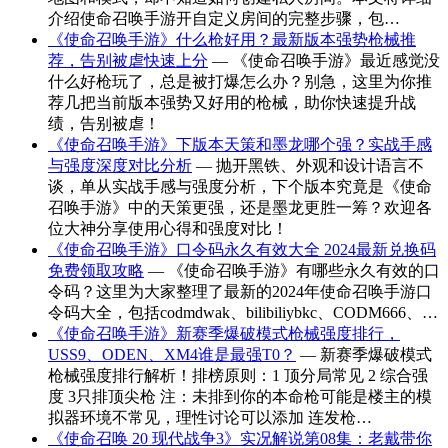
介绍使命召唤手游开自定义房间的完整步骤，包…
《使命召唤手游》什么枪好用？最新版本强势枪械推
荐，告别被虐快速上分
— 《使命召唤手游》最近感觉没
什么好枪玩了，总是被打爆怎么办？别急，这里为你推
荐几把当前版本强势又好用的枪械，助你快速提升战
绩，告别被虐！
《使命召唤手游》下版本天策和墨龙哪个强？实战手感
与强度深度对比分析
— 抛开黑铁、外观和设计语言不
谈，单从实战手感与强度分析，下个版本究竟是《使命
召唤手游》中的天策更强，还是墨龙更胜一筹？欢迎各
位大神分享使用心得和强度对比！
《使命召唤手游》口令码永久有效大全 2024最新兑换码
免费领取攻略
— 《使命召唤手游》有哪些永久有效的口
令码？这里为大家整理了最新的2024年使命召唤手游口
令码大全，包括codmdwak、bilibiliybkc、CODM666、…
《使命召唤手游》新赛季爆破模式枪械强度排行，
USS9、ODEN、XM4谁是最强T0？
— 新赛季爆破模式
枪械强度排行解析！排榜原则：1 顶分局常见 2 综合强
度 3只排顶尖枪 注：未排到你的本命枪可能是楼主的模
拟器环境不常见，理性讨论可以添加 连发枪…
《使命召唤 20 现代战争3》实况解说第08集：老戴带你