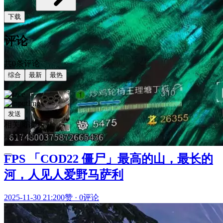
下载
评论
共0条评论
综合
最新
最热
发送
相关阅读
最新更新
FPS 「COD22 僵尸」最高的山，最长的
河，人见人爱野马萨利
2025-11-30 21:20
0赞
·
0评论