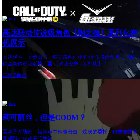
高达联动传说级角色【钢之魂】系列化实
机展示
高达降临，高燃出击！集满该系列化的4个传说级角色，可解
锁全新传说级近战武器 【光束战斧 - 沙扎比】！
12赞
·
5评论
莉可丽丝，但是CODM？
看清子弹轨迹，轻笑声中精准出击，这次的委托，也要痛快地
完成哦~#使命召唤手游