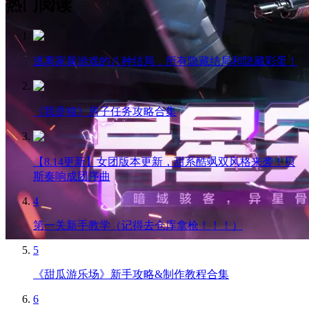
热门阅读
逃离家暴游戏的八种结局，所有隐藏结局和隐藏彩蛋！
《我是猫》房子任务攻略合集
【8.14更新】女团版本更新，甜系酷飒双风格来袭！贝
斯奏响成团序曲
4
第一关新手教学（记得去仓库拿枪！！！）
5
《甜瓜游乐场》新手攻略&制作教程合集
6