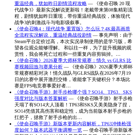
重温经典，犹如昨日剧情流程攻略
— 《使命召唤 20 现
代战争3》最新实况解说更新啦！老戴带来第08集精彩流
程，剧情犹如昨日重现，带你重温经典战役，体验现代
战争3的刺激战斗与电影级叙事。
《使命召唤4：现代战争 重置版》怎么玩？4K最高画质
全流程实况解说，重温经典战役剧情
— 事先声明：由于
Steam平台定价过高，本次实况录制使用的是学习版，希
望各位观众能够理解。 和以往一样，为了提升视频的观
赏性，我会将死亡过程和一些重复内容剪辑掉。…
《使命召唤》2026夏季大师杯常规赛：情久 vs GLRS 比
赛视频回放与赛果分析
— 《使命召唤》2026夏季大师杯
常规赛精彩对决！情久战队与GLRS战队在2026年7月19
日的比赛中展开激烈交锋，谁能拿下关键积分？本场比
赛是FPS电竞赛事爱好者…
《使命召唤手游》射手步枪哪个强？SO14、TP63、SKS
强度对比与版本答案解析
— 《使命召唤手游》射手步枪
天塌了有SO14大人顶着！TP63和SKS又美美隐身了捏，
SO14凭借其高伤害和稳定性，成为当前版本射手步枪的
扛把子，拯救了射手步枪的出…
《使命召唤手游》新版本更新内容解析，TP63冲锋枪强
度如何？版本武器平衡调整一览
— 使命召唤手游新版本