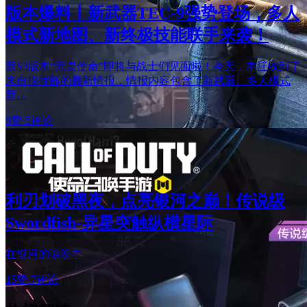
版本爆料丨新武器TEC-9强势登场，多人
模式新地图、新终极技能联手来袭！
新S3版本“无畏使命”即将与战士们见面啦！今天，本汪收到了
来自指挥部的最新情报，情报内容包含了新武器、多人模式
新…
8赞
·
5评论
利刃划破黑夜，点亮银河之巅！传说级
Swordfish-异星突触纵横星际
在银河的涟漪中
15赞
·
7评论