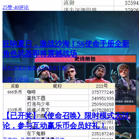
25赞
·
40评论
狂响夏日，激战沙海！S6使命手册全新
角色武器即将震撼战场
轻松的派对被敌人的进攻打断
22赞
·
17评论
【已开奖】《使命召唤》限时模式大讨
论，参与互动赢乐币会员好礼！