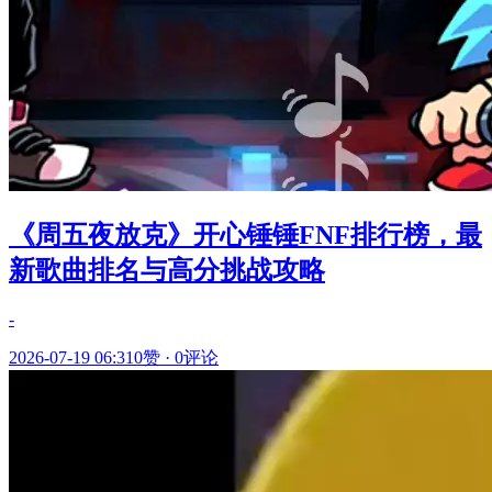
《周五夜放克》开心锤锤FNF排行榜，最
新歌曲排名与高分挑战攻略
-
2026-07-19 06:31
0赞
·
0评论