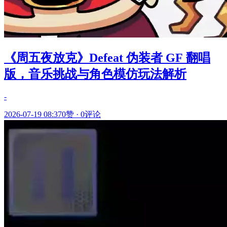
《周五夜放克》Defeat 伪装者 GF 翻唱
版，音乐挑战与角色模仿玩法解析
-
2026-07-19 08:37
0赞
·
0评论