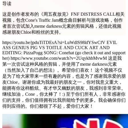
导读
这是创作者发布的《周五夜放克》FNF DISTRESS CALL相关
视频，包含Cone's Traffic Jam概念曲目解析与游戏攻略，创作
者首次尝试加入meme darkness元素的剪辑风格，还借此视频
感谢朋友Chloe和粉丝的支持。
https://youtu.be/jpduTiTDEsA?si=LuWdlS98ldYSwCfV EVIL
ASS GENIUS PIG VS TOITLE AND CUCK ART AND
EDITING: PizzaPogg SONG: Conehat (go check it out and support
her) https://www.youtube.com/watch?v=2UqykhbMvwM 这是我
第一次尝试这种风格的剪辑，并使用了meme darkness元素
（当然加入了自己的想法）。希望你们喜欢！ 这个视频不仅
是为了给大家带来一些有趣的内容，也是为了感谢我亲爱的朋
友Chloe。谢谢你成为我最好的朋友之一，你对我意义重大，
能拥有你这样酷炫、有才华又幽默的朋友，我感到非常荣幸。
继续加油，Cone，你太棒了！:) 至于你们所有人，非常感谢你
们的支持，你们值得拥有比我所能给予的更多。我会确保你们
得到应得的。你们都很了不起，爱你们大家！