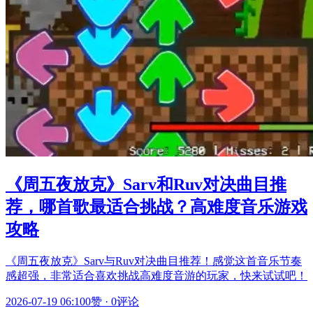
《周五夜放克》Sarv和Ruv对决曲目推
荐，哪首歌最适合挑战？高难度音乐游戏
攻略
《周五夜放克》Sarv与Ruv对决曲目推荐！感觉这首音乐节奏
感超强，非常适合喜欢挑战高难度音游的玩家，快来试试吧！
2026-07-19 06:10
0赞
·
0评论