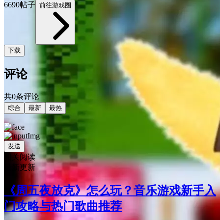
6690帖子
前往游戏圈
下载
评论
共0条评论
综合
最新
最热
发送
相关阅读
最新更新
《周五夜放克》怎么玩？音乐游戏新手入
门攻略与热门歌曲推荐