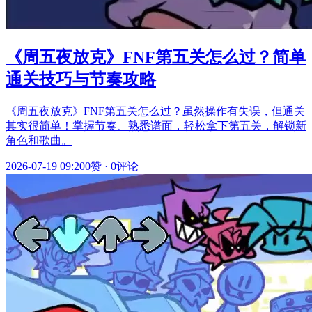
《周五夜放克》FNF第五关怎么过？简单
通关技巧与节奏攻略
《周五夜放克》FNF第五关怎么过？虽然操作有失误，但通关
其实很简单！掌握节奏、熟悉谱面，轻松拿下第五关，解锁新
角色和歌曲。
2026-07-19 09:20
0赞
·
0评论