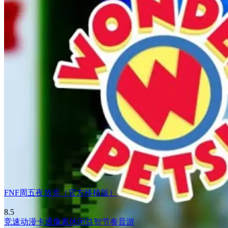
FNF周五夜放克（官方移植版）
8.5
竞速
动漫
卡通
像素
休闲益智
节奏音游