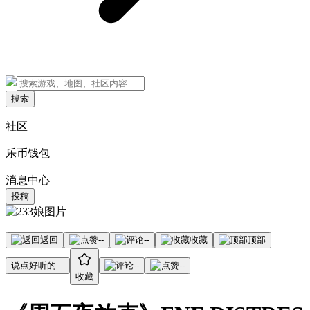
搜索
社区
乐币钱包
消息中心
投稿
返回
--
--
收藏
顶部
说点好听的...
--
--
收藏