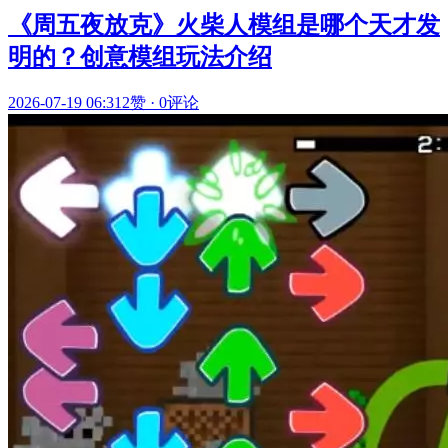
《周五夜放克》火柴人模组是哪个天才发
明的？创意模组玩法介绍
2026-07-19 06:31
2赞
·
0评论