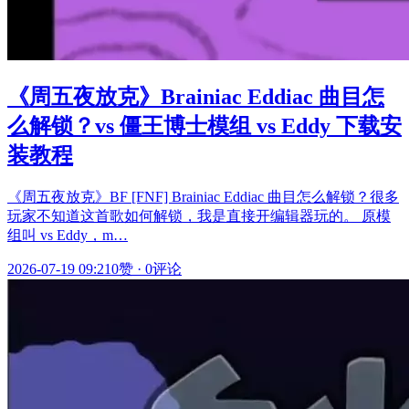
《周五夜放克》Brainiac Eddiac 曲目怎
么解锁？vs 僵王博士模组 vs Eddy 下载安
装教程
《周五夜放克》BF [FNF] Brainiac Eddiac 曲目怎么解锁？很多
玩家不知道这首歌如何解锁，我是直接开编辑器玩的。 原模
组叫 vs Eddy，m…
2026-07-19 09:21
0赞
·
0评论