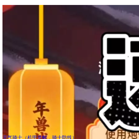
元气骑士（机甲觉醒，骑士防线）