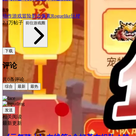
8.9
动作游戏
冒险
射击
像素
Roguelike
玩梗
2.1万帖子
前往游戏圈
下载
评论
共0条评论
综合
最新
最热
发送
相关阅读
最新更新