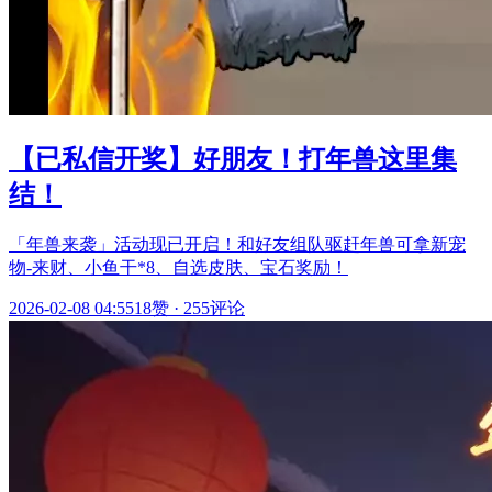
【已私信开奖】好朋友！打年兽这里集
结！
「年兽来袭」活动现已开启！和好友组队驱赶年兽可拿新宠
物-来财、小鱼干*8、自选皮肤、宝石奖励！
2026-02-08 04:55
18赞
·
255评论