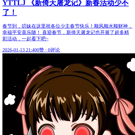
YTTLJ 《新倚天屠龙记》新春活动少不
了！
春节到，叨妹在这里祝各位少主春节快乐！顺风顺水顺财神，
幸福平安喜乐随！ 喜迎春节，新倚天屠龙记也开展了超多精
彩活动，一起看下吧~
2026-01-13 21:40
0赞
·
0评论