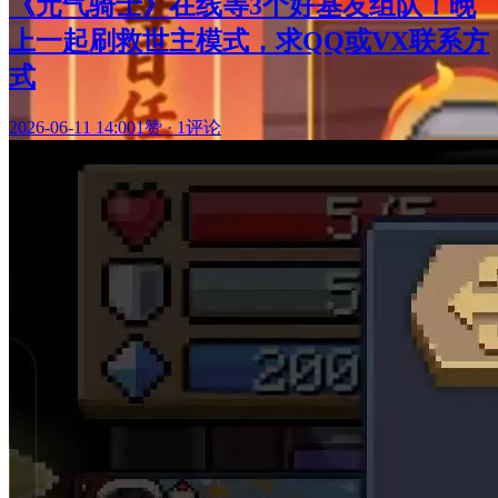
《元气骑士》在线等3个好基友组队！晚
上一起刷救世主模式，求QQ或VX联系方
式
2026-06-11 14:00
1赞
·
1评论