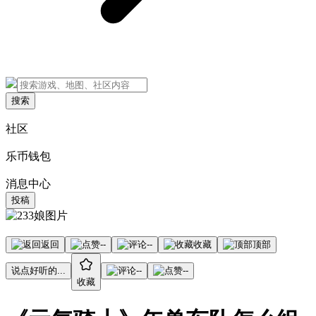
搜索
社区
乐币钱包
消息中心
投稿
返回
--
--
收藏
顶部
说点好听的...
--
--
收藏