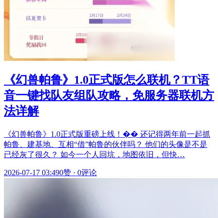
《幻兽帕鲁》1.0正式版怎么联机？TT语
音一键找队友组队攻略，免服务器联机方
法详解
《幻兽帕鲁》1.0正式版重磅上线！�� 还记得两年前一起抓
帕鲁、建基地、互相“借”帕鲁的伙伴吗？ 他们的头像是不是
已经灰了很久？ 如今一个人回坑，地图依旧，但快…
2026-07-17 03:49
0赞
·
0评论