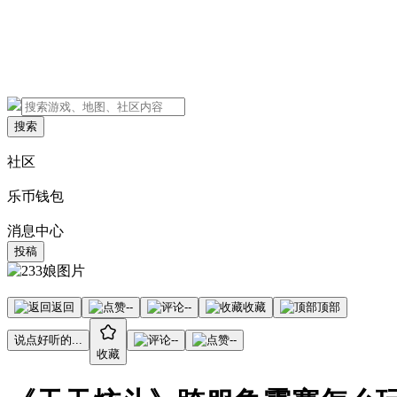
搜索
社区
乐币钱包
消息中心
投稿
返回
--
--
收藏
顶部
说点好听的...
--
--
收藏