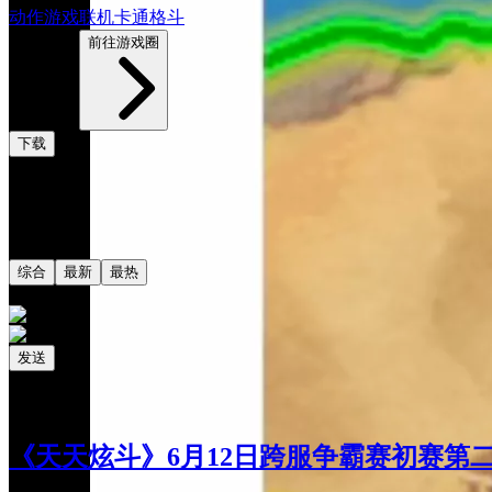
动作游戏
联机
卡通
格斗
3160帖子
前往游戏圈
下载
评论
共0条评论
综合
最新
最热
发送
相关阅读
最新更新
《天天炫斗》6月12日跨服争霸赛初赛第