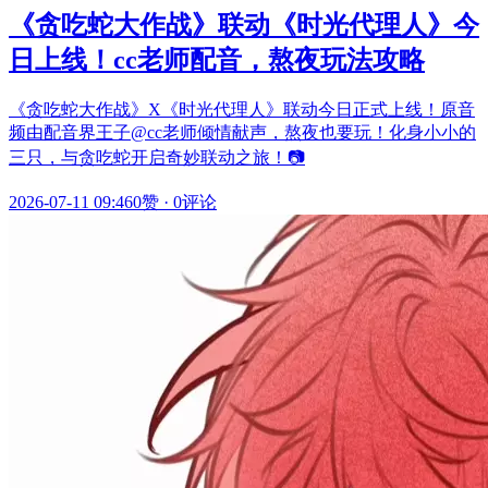
《贪吃蛇大作战》联动《时光代理人》今
日上线！cc老师配音，熬夜玩法攻略
《贪吃蛇大作战》X《时光代理人》联动今日正式上线！原音
频由配音界王子@cc老师倾情献声，熬夜也要玩！化身小小的
三只，与贪吃蛇开启奇妙联动之旅！📷
2026-07-11 09:46
0赞
·
0评论