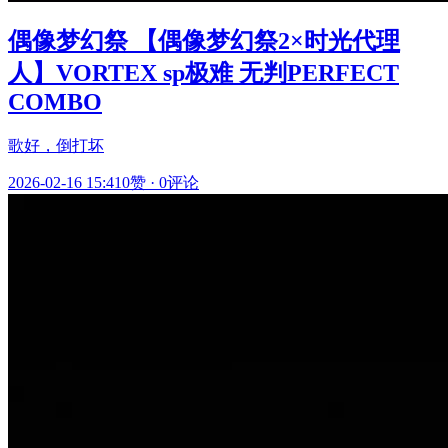
偶像梦幻祭 【偶像梦幻祭2×时光代理
人】VORTEX sp极难 无判PERFECT
COMBO
歌好，倒打坏
2026-02-16 15:41
0赞
·
0评论