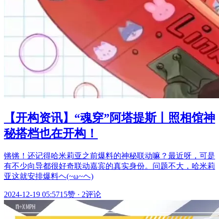
【开构资讯】“魂穿”阿塔提斯丨照相馆神
秘搭档也在开构！
锵锵！还记得哈米莉亚之前爆料的神秘联动嘛？最近呀，可是
有不少向导都很好奇联动嘉宾的真实身份。问题不大，哈米莉
亚这就安排爆料ヘ(~ω~ヘ)
2024-12-19 05:57
15赞
·
2评论