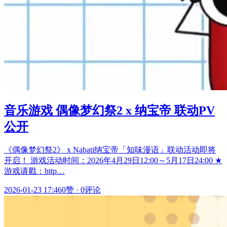
音乐游戏 偶像梦幻祭2 x 纳宝帝 联动PV
公开
《偶像梦幻祭2》 x Nabati纳宝帝「知味漫语」联动活动即将
开启！ 游戏活动时间：2026年4月29日12:00～5月17日24:00 ★
游戏请戳：http…
2026-01-23 17:46
0赞
·
0评论