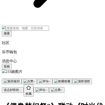
搜索
社区
乐币钱包
消息中心
投稿
返回
--
--
收藏
顶部
说点好听的...
--
--
收藏