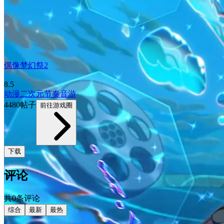
偶像梦幻祭2
8.5
动漫
二次元
节奏音游
4480帖子
前往游戏圈
下载
评论
共0条评论
综合
最新
最热