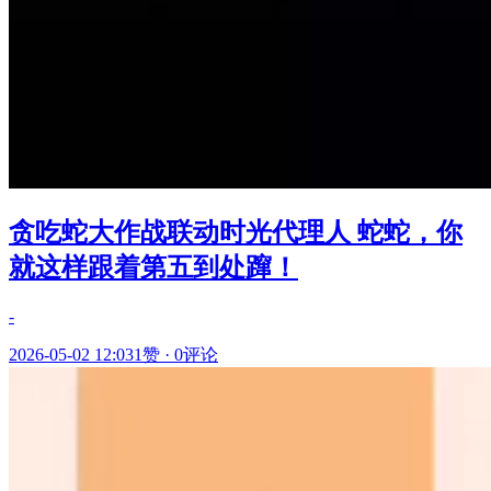
贪吃蛇大作战联动时光代理人 蛇蛇，你
就这样跟着第五到处蹿！
-
2026-05-02 12:03
1赞
·
0评论