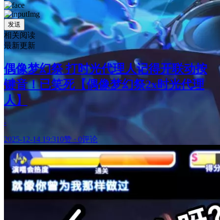
发送
相关阅读
最新更新
偶像梦幻祭 打时光代理人记得开联动按
键音！已笑死【偶像梦幻祭2x时光代理
人】
-
2025-12-14 19:31
0赞
·
0评论