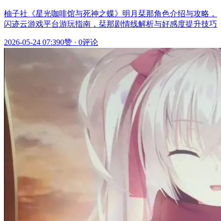
柚子社《星光咖啡馆与死神之蝶》明月栞那角色介绍与攻略，
闪迹云游戏平台游玩指南，栞那剧情线解析与好感度提升技巧
2026-05-24 07:39
0赞
·
0评论