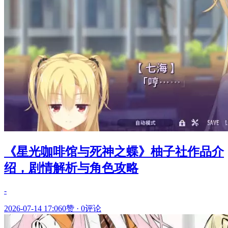
《星光咖啡馆与死神之蝶》柚子社作品介
绍，剧情解析与角色攻略
-
2026-07-14 17:06
0赞
·
0评论