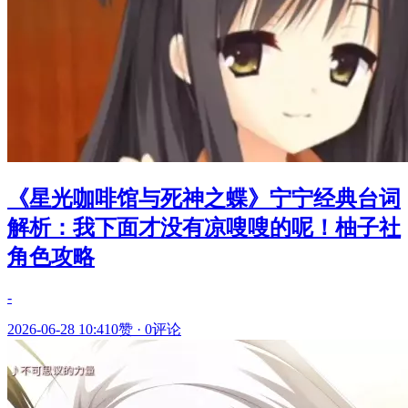
《星光咖啡馆与死神之蝶》宁宁经典台词
解析：我下面才没有凉嗖嗖的呢！柚子社
角色攻略
-
2026-06-28 10:41
0赞
·
0评论