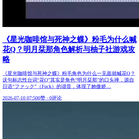
《星光咖啡馆与死神之蝶》粉毛为什么喊
花Q？明月栞那角色解析与柚子社游戏攻
略
《星光咖啡馆与死神之蝶》粉毛角色为什么一见面就喊花Q？
这句标志性台词“花Q”其实是角色“明月栞那”的口头禅，源自
日语“ファック”（Fuck）的谐音，体现了她傲娇…
2026-07-10 07:50
0赞
·
0评论