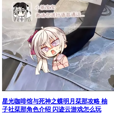
星光咖啡馆与死神之蝶明月栞那攻略 柚
子社栞那角色介绍 闪迹云游戏怎么玩