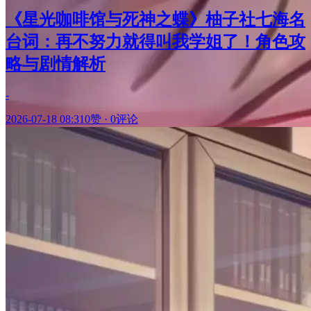
《星光咖啡馆与死神之蝶》柚子社七海名
台词：再不努力就得叫我学姐了！角色攻
略与剧情解析
-
2026-07-18 08:31
0赞
·
0评论