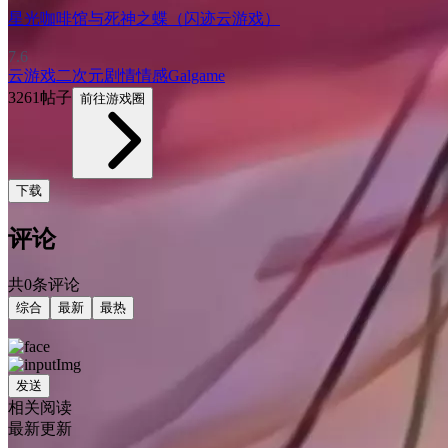
星光咖啡馆与死神之蝶（闪迹云游戏）
7.6
云游戏
二次元
剧情
情感
Galgame
3261帖子
前往游戏圈
下载
评论
共0条评论
综合
最新
最热
发送
相关阅读
最新更新