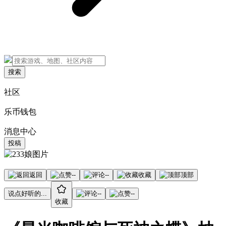
搜索
社区
乐币钱包
消息中心
投稿
返回
--
--
收藏
顶部
说点好听的...
--
--
收藏