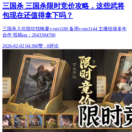
三国杀 三国杀限时竞价攻略，这些武将
包现在还值得拿下吗？
三国杀入坑脱坑找晚夏v:sgs1180 备用v:sgs1144 主播担保多年
合作 投稿qq：2643394700
2026-02-02 04:36
0赞
·
0评论