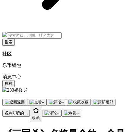
搜索
社区
乐币钱包
消息中心
投稿
返回
--
--
收藏
顶部
说点好听的...
--
--
收藏