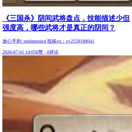
《三国杀》阴间武将盘点，技能描述少但
强度高，哪些武将才是真正的阴间？
放心手刹: sgsfangxin4 投稿vx：xy2559188041
2026-07-01 14:05
0赞
·
0评论