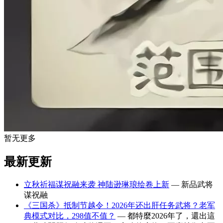
暂无更多
最新更新
立秋祈福谋祝融来袭 神陆逊琳琅绘卷上新
— 新品武将
谋祝融
《三国杀》抵制节越令！2026年还出肝任务武将？老军
典模式对比，298值不值？
— 都特麼2026年了，還出這