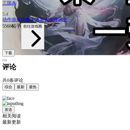
三国杀
5.4
动作游戏
策略
卡通
写实
卡牌
历史
5566帖子
前往游戏圈
下载
评论
共0条评论
综合
最新
最热
发送
相关阅读
最新更新