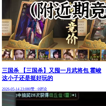
三国杀 【三国杀】又囤一月武将包 霍峻
这小子还是挺好玩的
2026-05-14 23:08
0赞
·
0评论