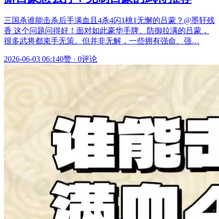
三国杀谁能击杀后手满血且4杀4闪1桃1无懈的吕蒙？@墨轩残
香 这个问题问得好！面对如此豪华手牌、防御拉满的吕蒙，
很多武将都束手无策。但并非无解，一些拥有强命、强…
2026-06-03 06:14
0赞
·
0评论