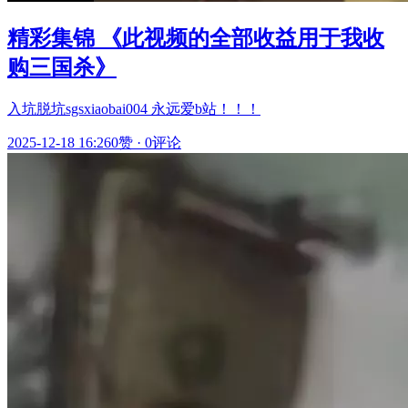
精彩集锦 《此视频的全部收益用于我收
购三国杀》
入坑脱坑sgsxiaobai004 永远爱b站！！！
2025-12-18 16:26
0赞
·
0评论