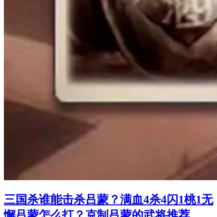
三国杀谁能击杀吕蒙？满血4杀4闪1桃1无
懈吕蒙怎么打？克制吕蒙的武将推荐